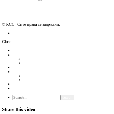
© КСС | Сите права се задржани.
Политика на приватност
Close
НОВОСТИ
ДОКУМЕНТИ
СТАТУТ
ПРОГРАМА
ГРАНСКИ СИНДИКАТИ
МЕЃУНАРОДНА СОРАБОТКА
СОЈУЗ НА САМОСТОЈНИ СИНДИКАТИ НА ХРВАТСКА (SSSH)
УНИЈА НА СЛОБОДНИ СИНДИКАТИ НА ЦРНА ГОРА (USSCG)
ВИДЕА
ГАЛЕРИЈА
Share this video