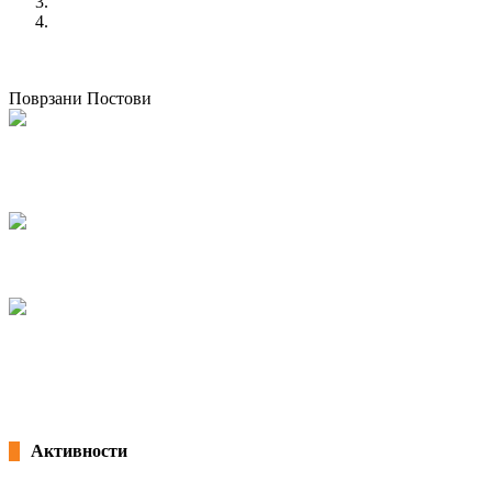
ПЕТ ГОДИНИ КСС
КСС го одбележи 8 март под мотото „Не сакаме цвеќе,
сакаме поголеми права“
следен
ХУМАНИТАРЕН ВЕЛИГДЕНСКИ ХЕПЕНИНГ
Поврзани Постови
Конференција на тема ,,Зајакнување на родовата еднаквост и
справување со вознемирувањето на работно место”
07/03/2024
kss
Се одбележува Светскиот ден против насилството врз жените
25/11/2019
КСС го одбележи 8 март под мотото „Не сакаме цвеќе, сакаме поголеми
права“
08/03/2019
Активности