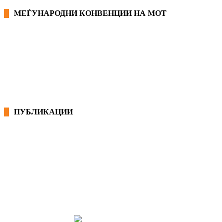
МЕЃУНАРОДНИ КОНВЕНЦИИ НА МОТ
КОНВЕНЦИИ ВО РМ
ЕКОНОМСКО СОЦИЈАЛЕН СОВЕТ
ПУБЛИКАЦИИ
СИНДИКАТ НА 21-ви ВЕК
ПРЕГЛЕД НА МОТ
КОНВЕНЦИИ И ПРЕПОРАКИ ЗА БЗР
МИРНО РЕШАВАЊЕ НА СПОРОВИ