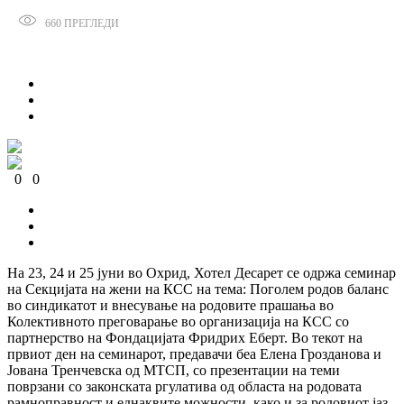
660
ПРЕГЛЕДИ
Сподели
0
0
0
0
0
0
На 23, 24 и 25 јуни во Охрид, Хотел Десарет се одржа семинар
на Секцијата на жени на КСС на тема: Поголем родов баланс
во синдикатот и внесување на родовите прашања во
Колективното преговарање во организација на КСС со
партнерство на Фондацијата Фридрих Еберт. Во текот на
првиот ден на семинарот, предавачи беа Елена Грозданова и
Јована Тренчевска од МТСП, со презентации на теми
поврзани со законската ргулатива од областа на родовата
рамноправност и еднаквите можности, како и за родовиот јаз