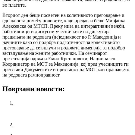
во платите.
Вториот ден беше посветен на колетивното преговарање и
еднаквоста помеѓу половите, каде предавач беше Мирјанка
Алексевска од МТСП. Преку низа на интерактивни вежби,
работилници и дискусии учесничките ги дискутира
прашањата на родовата (не)еднаквост во Р. Македонија и
начините како со подобра подготвеност за колективното
преговарање да се вклучи и родовата димензија за подобро
застапување на жените работнички. На семинарот
презентација одржа и Емил Крстановски, Национален
Координатор на МОТ за Македонија, кој пред учесниците ги
претстави Документите и пристапот на МОТ кон прашањето
на родовата рамноправност.
Поврзани новости:
ЖЕНСКАТА СЕКЦИЈА ДОМАЌИН НА
РЕГИОНАЛЕН СЕМИНАР РЕШАВАЊЕ НА
КОНФЛИКТИ – СЕМИНАР ЗА ЖЕНИ
СИНДИКАЛИСТКИ
РЕШАВАЊЕ НА КОНФЛИКТИ – СЕМИНАР ЗА
ЖЕНИ СИНДИКАЛИСТКИ