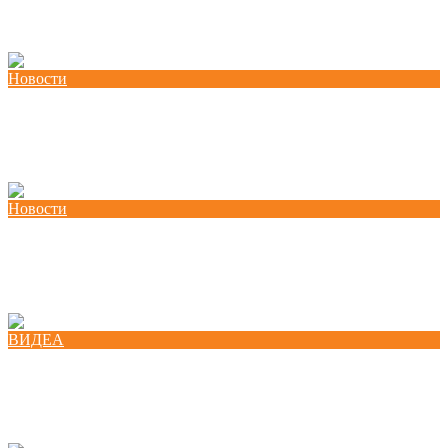
развој и трансформација на конфликти
Новости
КСС ја одржа втората Обука за лидерство,
личен развој и трансформација на конфликти
Новости
Одржана прва од четирите Обуки за лидерство,
личен развој и трансформација на конфликти
ВИДЕА
Национална платформа за женско
претприемништво