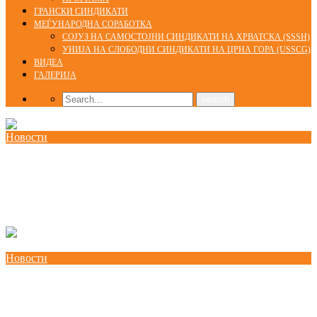
ГРАНСКИ СИНДИКАТИ
МЕЃУНАРОДНА СОРАБОТКА
СОЈУЗ НА САМОСТОЈНИ СИНДИКАТИ НА ХРВАТСКА (SSSH)
УНИЈА НА СЛОБОДНИ СИНДИКАТИ НА ЦРНА ГОРА (USSCG)
ВИДЕА
ГАЛЕРИЈА
Новости
КСС дел од Годишната конференција на EZA во
Брисел: „Социјална правда во Европа која
повторно се вооружува“
Новости
Потпишана „Декларација за партнерство и
акција: Заедничка посветеност за формализација