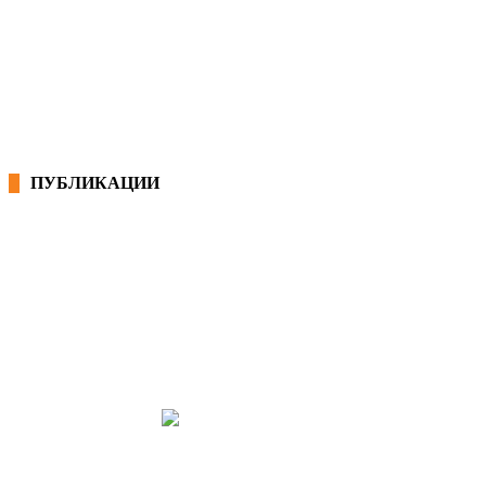
КОНВЕНЦИИ ВО РМ
ЕКОНОМСКО СОЦИЈАЛЕН СОВЕТ
ПУБЛИКАЦИИ
СИНДИКАТ НА 21-ви ВЕК
ПРЕГЛЕД НА МОТ
КОНВЕНЦИИ И ПРЕПОРАКИ ЗА БЗР
МИРНО РЕШАВАЊЕ НА СПОРОВИ