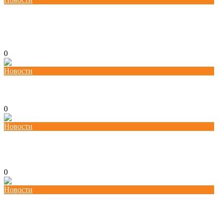
Потпишана „Декларација за партнерство и акција: Заедничка
посветеност за формализација на неформалната економија во Северна
Македонија“ и учество на панел на претседателот Благоја Ралповски
18/02/2026
kss
0
Новости
ОДБЕЛЕЖУВАЊЕ НА 20 ГОДИШЕН ЈУБИЛЕЈ НА КСС
24/12/2025
kss
0
Новости
Работилница за вмрежување во Охрид: Координирано делување за
унапредени работнички права
28/11/2025
kss
0
Новости
Работилница за вмрежување во Кавадарци: Соработка и зајакнување на
синдикалната структура