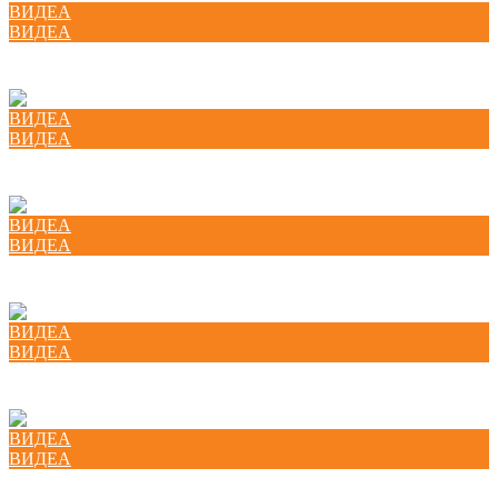
ВИДЕА
ВИДЕА
Првомајски протест ЗА ПРАВДА, ЗА ЕДНАКВОСТ!
ВИДЕА
ВИДЕА
Колку денови годишен одмор ми следуваат?
ВИДЕА
ВИДЕА
КСС со мирен протест во Прилеп – Изјави на раководството на КСС
ВИДЕА
ВИДЕА
Одржан протест на КСС во Прилеп – 15.12.2018
ВИДЕА
ВИДЕА
Колку се почитуваат работничките права на младите во Р. Македонија?