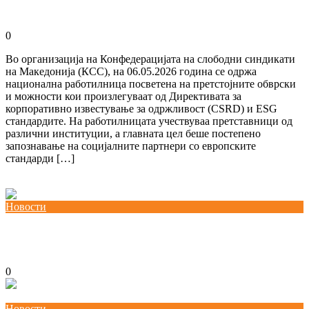
07/05/2026
kss
0
Во организација на Конфедерацијата на слободни синдикати
на Македонија (КСС), на 06.05.2026 година се одржа
национална работилница посветена на претстојните обврски
и можности кои произлегуваат од Директивата за
корпоративно известување за одржливост (CSRD) и ESG
стандардите. На работилницата учествуваа претставници од
различни институции, а главната цел беше постепено
запознавање на социјалните партнери со европските
стандарди […]
Повеќе
Новости
КСС дел од Годишната конференција на EZA во Брисел: „Социјална
правда во Европа која повторно се вооружува“
04/03/2026
kss
0
Новости