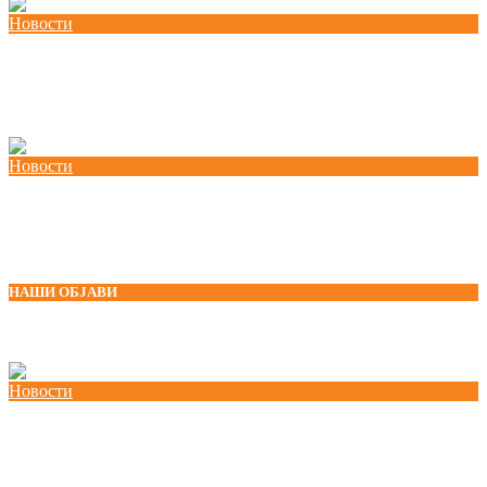
Новости
Протест против антиработничкиот закон за
административни службеници
Новости
Tренинг работилница за Секцијата на млади
при КСС
НАШИ ОБЈАВИ
Новости
Одржана национална работилница за
корпоративно општествено известување во
Македонија