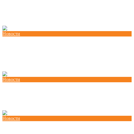
на неформалната економија во Северна
Македонија“ и учество на панел на
претседателот Благоја Ралповски
Новости
Работилница за вмрежување во Охрид:
Координирано делување за унапредени
работнички права
Новости
Потребна е транзиција која го става работникот
во центарот на процесот
Новости
Се одржа четвртата Обука за лидерство, личен