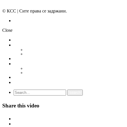
© КСС | Сите права се задржани.
Политика на приватност
Close
НОВОСТИ
ДОКУМЕНТИ
СТАТУТ
ПРОГРАМА
ГРАНСКИ СИНДИКАТИ
МЕЃУНАРОДНА СОРАБОТКА
СОЈУЗ НА САМОСТОЈНИ СИНДИКАТИ НА ХРВАТСКА (SSSH)
УНИЈА НА СЛОБОДНИ СИНДИКАТИ НА ЦРНА ГОРА (USSCG)
ВИДЕА
ГАЛЕРИЈА
Share this video