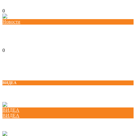
26/11/2025
kss
0
Новости
Работилница за вмрежување во Кочани: Заеднички пристап кон посилно
синдикално дејствување
13/11/2025
kss
0
ВИДЕА
ВИДЕА
ВИДЕА
Национална платформа за женско претприемништво