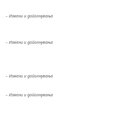
Закон за придонеси од задолжително социјално
осигурување
– Измени и дополнувања
Закон за мирно решавање на работни спорови –
11.07.2014
– Измени и дополнувања
Измена и дополнување 19.02.2016
Закон за слободен пристап до информации од
јавен карактер – 22.05.2019
– Измени и дополнувања
Закон за социјална заштита – 23.05.2019
– Измени и дополнувања
Измена и дополнување – 17.07.2019
Измена и дополнување – 27.12.2019
Закон за спречување и заштита од