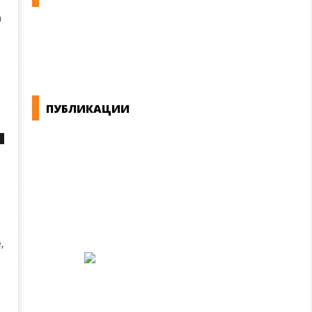
а
КОНВЕНЦИИ ВО РМ
ЕКОНОМСКО СОЦИЈАЛЕН СОВЕТ
ПУБЛИКАЦИИ
СИНДИКАТ НА 21-ви ВЕК
ПРЕГЛЕД НА МОТ
КОНВЕНЦИИ И ПРЕПОРАКИ ЗА БЗР
МИРНО РЕШАВАЊЕ НА СПОРОВИ
,
.