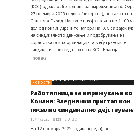
(КСС) одржа работилница за вмрежување во Охри
27 ноември 2025 година (четврток), во салата на
Општина Охрид. Настанот, кој започна во 11:00 ча
дел од континуираните напори на КСС за зајакну
на синдикалното движење и подобрување на
соработката и координацијата меѓу гранските
синдикати. Претседателот на КСС, Благоја […]
ПОВЕЌЕ
НОВОСТИ
Работилница за вмрежување во
Кочани: Заеднички пристап кон
посилно синдикално дејствувањ
13/11/2025
kss
0
0
На 12 ноември 2025 година (среда), во