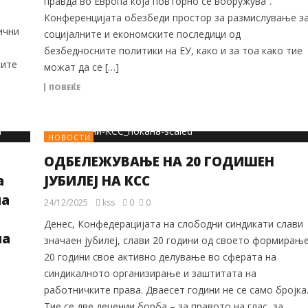
правда во Европа која повторно се вооружува“.
Конференцијата обезбеди простор за размислување з
ични
социјалните и економските последици од
безбедносните политики на ЕУ, како и за тоа како тие
ките
можат да се […]
ПОВЕЌЕ
НОВОСТИ
ОДБЕЛЕЖУВАЊЕ НА 20 ГОДИШЕН
а
ЈУБИЛЕЈ НА КСС
на
24/12/2025
kss
0
0
Денес, Конфедерацијата на слободни синдикати слави
на
значаен јубилеј, слави 20 години од своето формирање
20 години свое активно делување во сферата на
синдикалното организирање и заштитата на
работничките права. Дваесет години не се само бројка
Тие се две децении борба – за правото на глас, за