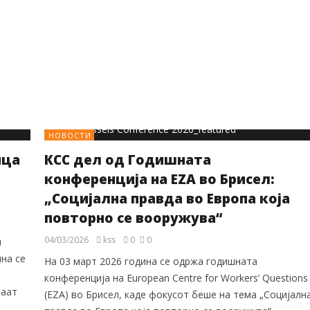
НОВОСТИ
ица
КСС дел од Годишната
конференција на EZA во Брисел:
„Социјална правда во Европа која
повторно се вооружува“
04/03/2026
kss
0
0
и
ина се
На 03 март 2026 година се одржа годишната
конференција на European Centre for Workers’ Questions
ваат
(EZA) во Брисел, каде фокусот беше на тема „Социјалн