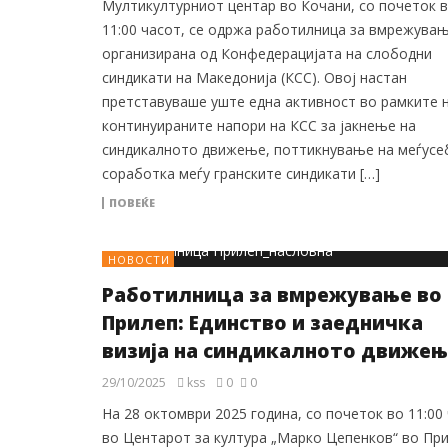
Мултикултурниот центар во Кочани, со почеток 
11:00 часот, се одржа работилница за вмрежувањ
организирана од Конфедерацијата на слободни
синдикати на Македонија (КСС). Овој настан
претставуваше уште една активност во рамките 
континуираните напори на КСС за јакнење на
синдикалното движење, поттикнување на меѓусе
соработка меѓу гранските синдикати […]
ПОВЕЌЕ
НОВОСТИ
Работилница за вмрежување во
Прилеп: Единство и заедничка
визија на синдикалното движењ
29/10/2025
kss
0
0
На 28 октомври 2025 година, со почеток во 11:00
во Центарот за култура „Марко Цепенков“ во При