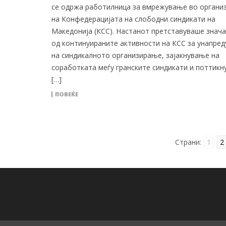
се одржа работилница за вмрежување во организ
на Конфедерацијата на слободни синдикати на
Македонија (КСС). Настанот претставуваше знача
од континуираните активности на КСС за унапре
на синдикалното организирање, зајакнување на
соработката меѓу гранските синдикати и поттик
[…]
ПОВЕЌЕ
Страни:
1
2