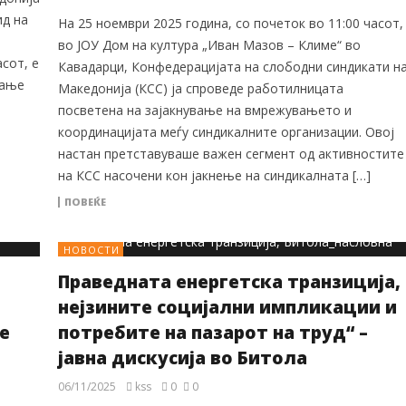
д на
На 25 ноември 2025 година, со почеток во 11:00 часот,
во ЈОУ Дом на култура „Иван Мазов – Климе“ во
сот, е
Кавадарци, Конфедерацијата на слободни синдикати н
вање
Македонија (КСС) ја спроведе работилницата
посветена на зајакнување на вмрежувањето и
координацијата меѓу синдикалните организации. Овој
настан претставуваше важен сегмент од активностите
на КСС насочени кон јакнење на синдикалната […]
ПОВЕЌЕ
НОВОСТИ
Праведната енергетска транзиција,
нејзините социјални импликации и
е
потребите на пазарот на труд“ –
јавна дискусија во Битола
06/11/2025
kss
0
0