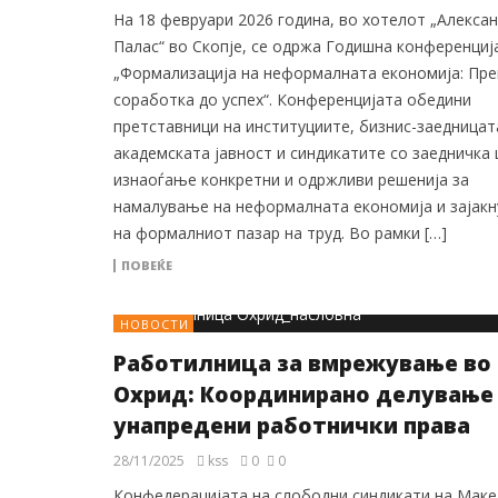
На 18 февруари 2026 година, во хотелот „Алекса
Палас“ во Скопје, се одржа Годишна конференциј
„Формализација на неформалната економија: Пре
соработка до успех“. Конференцијата обедини
претставници на институциите, бизнис-заедницат
академската јавност и синдикатите со заедничка 
изнаоѓање конкретни и одржливи решенија за
намалување на неформалната економија и зајак
на формалниот пазар на труд. Во рамки […]
ПОВЕЌЕ
НОВОСТИ
Работилница за вмрежување во
Охрид: Координирано делување 
унапредени работнички права
28/11/2025
kss
0
0
Конфедерацијата на слободни синдикати на Маке