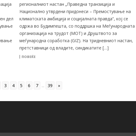
ација
регионалниот настан „Праведна транзиција и
Национално утврдени придонеси – Премостување на
ен дел
климатската амбиција и социјалната правда“, кој се
дување
одржа во Будимпешта, со поддршка на Меѓународната
организација на трудот (МОТ) и Друштвото за
нување
меѓународна соработка (GIZ). На тридневниот настан,
претставници од владите, синдикатите […]
ПОВЕЌЕ
3
4
5
6
7
...
39
»