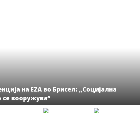
ција на EZA во Брисел: „Социјална
о се вооружува“