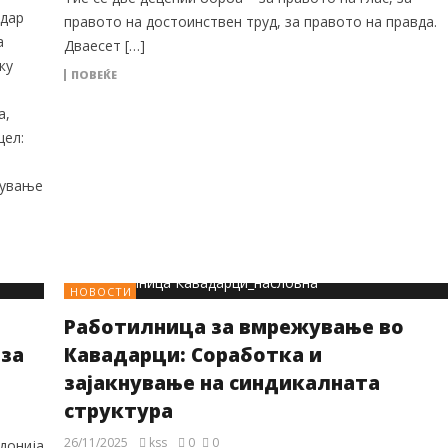
ндар
правото на достоинствен труд, за правото на правда.
а
Дваесет […]
ку
ПОВЕЌЕ
а,
цел:
нување
НОВОСТИ
Работилница за вмрежување во
за
Кавадарци: Соработка и
зајакнување на синдикалната
структура
26/11/2025
kss
0
0
донија