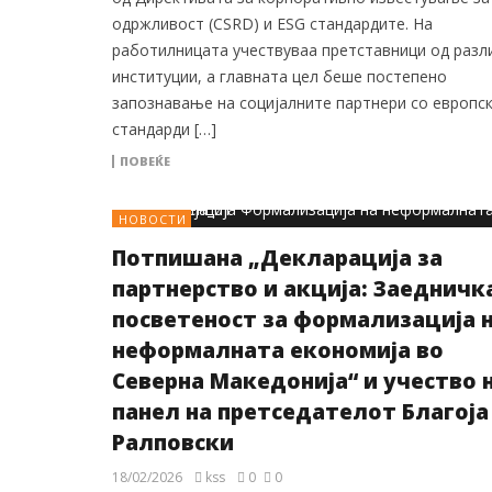
одржливост (CSRD) и ESG стандардите. На
работилницата учествуваа претставници од разл
институции, а главната цел беше постепено
запознавање на социјалните партнери со европс
стандарди […]
ПОВЕЌЕ
НОВОСТИ
Потпишана „Декларација за
партнерство и акција: Заедничк
посветеност за формализација 
неформалната економија во
Северна Македонија“ и учество 
панел на претседателот Благоја
Ралповски
18/02/2026
kss
0
0