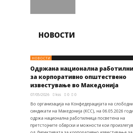
НОВОСТИ
НОВОСТИ
Одржана национална работилн
за корпоративно општествено
известување во Македонија
07/05/2026
kss
0
0
Во организација на Конфедерацијата на слободн
синдикати на Македонија (КСС), на 06.05.2026 год
одржа национална работилница посветена на
претстојните обврски и можности кои произлегу
од Директивата за корпоративно известување за