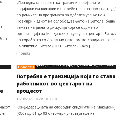
во
„Праведната енергетска транзиција, нејзините
е,
социјални импликации и потребите на пазарот на труд“
во рамките на програмата за одбележување на 4
Ноември – денот на ослободувањето на Битола, беше
на
темата на јавната дискусија која се одржа во
организација на Младинскиот културен центар – Битол
бната
во соработка со Локалниот економско-социјален сове
на општина Битола (ЛЕСС Битола). Како […]
ПОВЕЌЕ
НОВОСТИ
Потребна е транзиција која го става
работникот во центарот на
е
процесот
13/10/2025
kss
0
0
 часот
Конфедерацијата на слободни синдикати на Македониј
леп,
(КСС) од 01 до 03 октомври учествуваше на