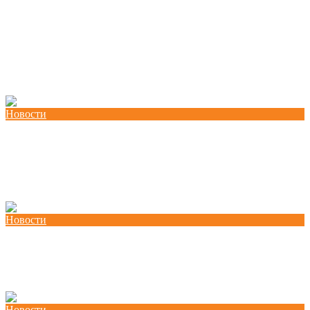
Потпишана „Декларација за партнерство и
акција: Заедничка посветеност за формализација
на неформалната економија во Северна
Македонија“ и учество на панел на
претседателот Благоја Ралповски
Новости
Работилница за вмрежување во Охрид:
Координирано делување за унапредени
работнички права
Новости
Потребна е транзиција која го става работникот
во центарот на процесот
Новости