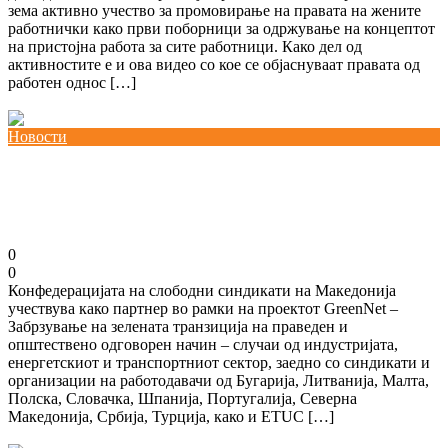
зема активно учество за промовирање на правата на жените
работнички како први поборници за одржување на концептот
на пристојна работа за сите работници. Како дел од
активностите е и ова видео со кое се објаснуваат правата од
работен однос […]
Повеќе
Новости
Национален извештај во рамки на проектот
GreenNet
12/07/2024
kss
0
0
Конфедерацијата на слободни синдикати на Македонија
учествува како партнер во рамки на проектот GreenNet –
Забрзување на зелената транзиција на праведен и
општествено одговорен начин – случаи од индустријата,
енергетскиот и транспортниот сектор, заедно со синдикати и
организации на работодавачи од Бугарија, Литванија, Малта,
Полска, Словачка, Шпанија, Португалија, Северна
Македонија, Србија, Турција, како и ETUC […]
Повеќе