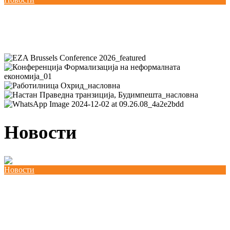
Се одржа четвртата Обука за лидерство, личен
развој и трансформација на конфликти
Новости
Новости
Работна средба со делегација од Германскиот
Бундестаг од комисијата за труд и социјална
политика