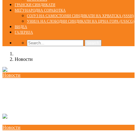
ГРАНСКИ СИНДИКАТИ
МЕЃУНАРОДНА СОРАБОТКА
СОЈУЗ НА САМОСТОЈНИ СИНДИКАТИ НА ХРВАТСКА (SSSH)
УНИЈА НА СЛОБОДНИ СИНДИКАТИ НА ЦРНА ГОРА (USSCG)
ВИДЕА
ГАЛЕРИЈА
Home
Новости
Новости
КСС дел од Годишната конференција на EZA во
Брисел: „Социјална правда во Европа која
повторно се вооружува“
Новости