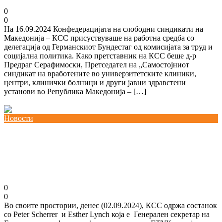
18/09/2024
kss
0
0
На 16.09.2024 Конфедерацијата на слободни синдикати на
Македонија – КСС присуствуваше на работна средба со
делегација од Германскиот Бундестаг од комисијата за труд и
социјална политика. Како претставник на КСС беше д-р
Предраг Серафимоски, Претседател на „Самостојниот
синдикат на вработените во универзитетските клиники,
центри, клинички болници и други јавни здравстени
установи во Република Македонија – […]
Повеќе
Новости
Одржана средба со Естер Линч, Генерален
секретар на Европската конфедерација на
синдикати
02/09/2024
kss
0
0
Во своите простории, денес (02.09.2024), КСС одржа состанок
со Peter Scherrer и Esther Lynch која е Генерален секретар на