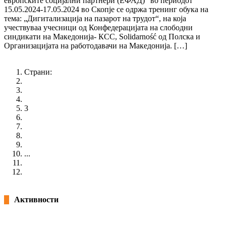
европските социјални партнери (ЕФАД)“ во периодот
15.05.2024-17.05.2024 во Скопје се одржа тренинг обука на
тема: „Дигитализација на пазарот на трудот“, на која
учествуваа учесници од Конфедерацијата на слободни
синдикати на Македонија- КСС, Solidarność од Полска и
Организацијата на работодавачи на Македонија. […]
Повеќе
Страни:
«
1
2
3
4
5
6
7
...
39
»
Активности