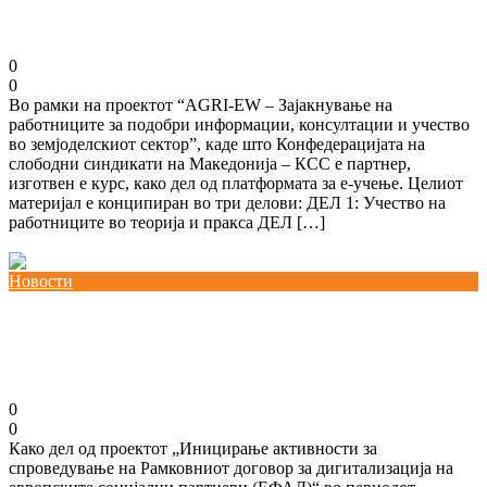
земјоделскиот сектор”
02/07/2024
kss
0
0
Во рамки на проектот “AGRI-EW – Зајакнување на
работниците за подобри информации, консултации и учество
во земјоделскиот сектор”, каде што Конфедерацијата на
слободни синдикати на Македонија – КСС е партнер,
изготвен е курс, како дел од платформата за е-учење. Целиот
материјал е конципиран во три делови: ДЕЛ 1: Учество на
работниците во теорија и пракса ДЕЛ […]
Повеќе
Новости
Тренинг обука на тема: Дигитализација на
пазарот на трудот
31/05/2024
kss
0
0
Како дел од проектот „Иницирање активности за
спроведување на Рамковниот договор за дигитализација на