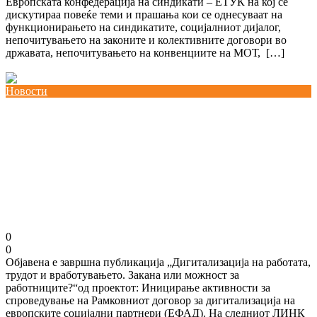
Европската конфедерација на синдикати – ЕТУК на кој се
дискутираа повеќе теми и прашања кои се однесуваат на
функционирањето на синдикатите, социјалниот дијалог,
непочитувањето на законите и колективните договори во
државата, непочитувањето на конвенциите на МОТ, […]
Повеќе
Новости
Завршна публикација „Дигитализација на
работата, трудот и вработувањето. Закана или
можност за работниците?“од проектот:
Иницирање активности за спроведување на
Рамковниот договор за дигитализација на
европските социјални партнери (ЕФАД)
30/08/2024
kss
0
0
Објавена е завршна публикација „Дигитализација на работата,
трудот и вработувањето. Закана или можност за
работниците?“од проектот: Иницирање активности за
спроведување на Рамковниот договор за дигитализација на
европските социјални партнери (ЕФАД). На следниот ЛИНК