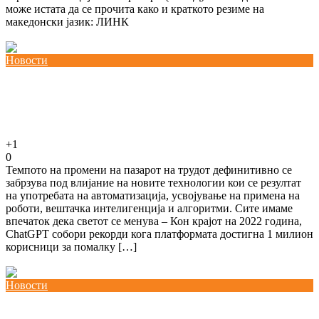
може истата да се прочита како и краткото резиме на
македонски јазик: ЛИНК
Повеќе
Новости
Дигитализација на работата и вработувањето.
Закана или можност за вработените?
29/08/2024
kss
+1
0
Темпото на промени на пазарот на трудот дефинитивно се
забрзува под влијание на новите технологии кои се резултат
на употребата на автоматизација, усвојување на примена на
роботи, вештачка интелигенција и алгоритми. Сите имаме
впечаток дека светот се менува – Кон крајот на 2022 година,
ChatGPT собори рекорди кога платформата достигна 1 милион
корисници за помалку […]
Повеќе
Новости
Онлајн експертски состанок во рамки на