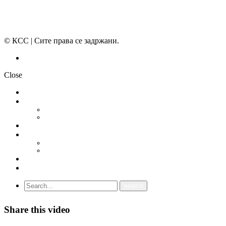
© КСС | Сите права се задржани.
Политика на приватност
Close
НОВОСТИ
ДОКУМЕНТИ
СТАТУТ
ПРОГРАМА
ГРАНСКИ СИНДИКАТИ
МЕЃУНАРОДНА СОРАБОТКА
СОЈУЗ НА САМОСТОЈНИ СИНДИКАТИ НА ХРВАТСКА (SSSH)
УНИЈА НА СЛОБОДНИ СИНДИКАТИ НА ЦРНА ГОРА (USSCG)
ВИДЕА
ГАЛЕРИЈА
Share this video