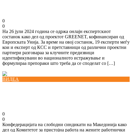
проектот GREENET
27/08/2024
kss
0
0
На 26 јули 2024 година се одржа онлајн експертскиот
состанок како дел од проектот GREENET, кофинансиран од
Европската Унија. За време на овој состанок, 19 експерти меѓу
кои и експерт од КСС и претставници од различни проектни
партнери разговараа за клучните предизвици
идентификувани во националното истражување и
формулираа препораки што треба да се споделат со […]
Повеќе
ВИДЕА
Национална платформа за женско
претприемништво
21/08/2024
kss
0
0
Конфедерацијата на слободни синдикати на Македонија како
дел од Комитетот за пристојна работа на жените работнички