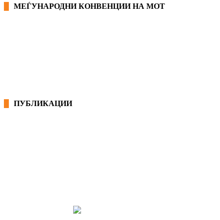
МЕЃУНАРОДНИ КОНВЕНЦИИ НА МОТ
КОНВЕНЦИИ ВО РМ
ЕКОНОМСКО СОЦИЈАЛЕН СОВЕТ
ПУБЛИКАЦИИ
СИНДИКАТ НА 21-ви ВЕК
ПРЕГЛЕД НА МОТ
КОНВЕНЦИИ И ПРЕПОРАКИ ЗА БЗР
МИРНО РЕШАВАЊЕ НА СПОРОВИ