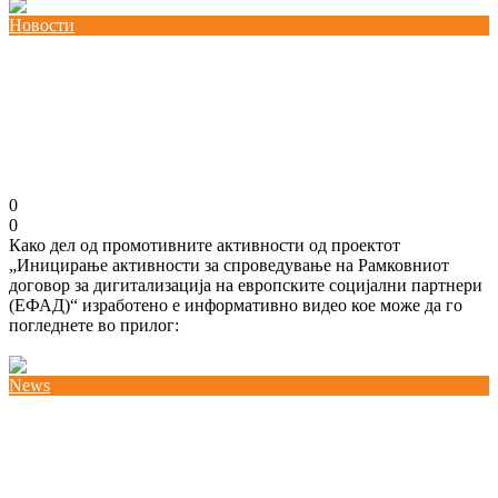
Новости
Промотивно видео – проект „Иницирање
активности за спроведување на Рамковниот
договор за дигитализација на европските
социјални партнери (ЕФАД)“.
02/07/2024
kss
0
0
Како дел од промотивните активности од проектот
„Иницирање активности за спроведување на Рамковниот
договор за дигитализација на европските социјални партнери
(ЕФАД)“ изработено е информативно видео кое може да го
погледнете во прилог:
Повеќе
News
Тренинг курс како дел од проектот “AGRI-EW –
Зајакнување на работниците за подобри
информации, консултации и учество во