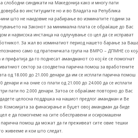
а слободни синдикати на Македонија како и многу пати
 доверба во институциите но и во Владата на Република
чини што не наидовме на рабирање во изминатите години за
тувањето на Законот за минимална плата се обраќаше до Вас
ом и највисока инстанца на одлучување со цел да се исправат
ботникот. За жал во изминатиот период нашето барање за Ваш
познаено само од пратеничката група на ВМРО – ДПМНЕ со кој
 и прифатија да го поднесат амандманот со кој ќе се помогнат
иватниот сектор за соодветна парична помош за вработените
та од 18.000 до 21.000 денари да им се исплати парична помош
00 денари и на оние со плати од 21.000 до 24.000 да се исплати
три пати по 2.000 денари. Затоа се обраќаме повторно до Вас
 дадете целосна поддршка на нашиот предлог амандман и Ве
о Комсиијата за финасирање и буџет овој амандман да биде
цел е да помогнеме на сите обесправени и осиромашени
 парична помош да можат да ги преживеат сите овие тешки
о живееме и кои што следат.