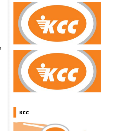
а
а
КСС