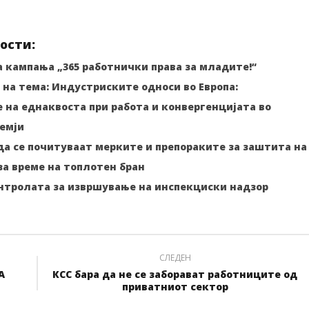
ости:
 кампања „365 работнички права за младите!“
на тема: Индустриските односи во Европа:
на еднаквоста при работа и конвергенцијата во
емји
да се почитуваат мерките и препораките за заштита на
а време на топлотен бран
онтролата за извршување на инспекциски надзор
СЛЕДЕН
А
КСС бара да не се заборават работниците од
приватниот сектор