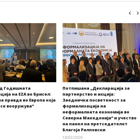
од Годишната
Потпишана „Декларација за
ија на EZA во Брисел:
партнерство и акција:
а правда во Европа која
Заедничка посветеност за
 се вооружува“
формализација на
неформалната економија во
Северна Македонија“ и учество
kss
на панел на претседателот
Благоја Ралповски
18/02/2026