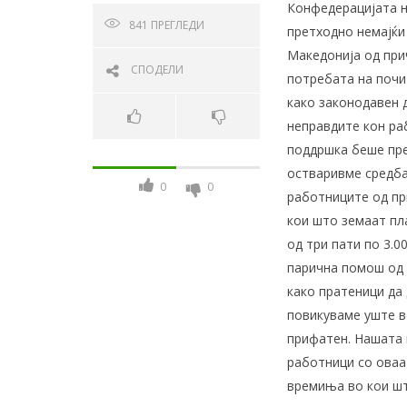
Конфедерацијата н
841
ПРЕГЛЕДИ
претходно немајќи
Македонија од при
СПОДЕЛИ
потребата на почи
како законодавен д
неправдите кон ра
поддршка беше пре
остваривме средба
0
0
работниците од пр
кои што земаат пла
од три пати по 3.0
парична помош од 
како пратеници да
повикуваме уште в
прифатен. Нашата 
работници со оваа
времиња во кои шт