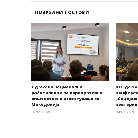
ПОВРЗАНИ ПОСТОВИ
Одржана национална
КСС дел 
работилница за корпоративно
конференц
општествено известување во
„Социјалн
Македонија
повторно
07/05/2026
04/03/2026
kss