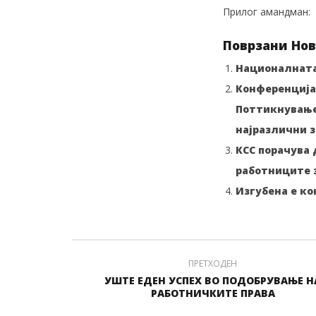
Прилог амандман:
Поврзани Нов
Националната
Конференција 
Поттикнување 
најразлични з
КСС порачува 
работниците з
Изгубена е к
ПРЕТХОДЕН
УШТЕ ЕДЕН УСПЕХ ВО ПОДОБРУВАЊЕ Н
РАБОТНИЧКИТЕ ПРАВА