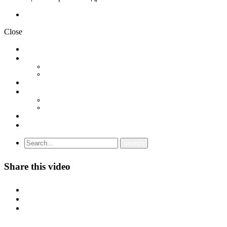
Политика на приватност
Close
НОВОСТИ
ДОКУМЕНТИ
СТАТУТ
ПРОГРАМА
ГРАНСКИ СИНДИКАТИ
МЕЃУНАРОДНА СОРАБОТКА
СОЈУЗ НА САМОСТОЈНИ СИНДИКАТИ НА ХРВАТСКА (SSSH)
УНИЈА НА СЛОБОДНИ СИНДИКАТИ НА ЦРНА ГОРА (USSCG)
ВИДЕА
ГАЛЕРИЈА
Share this video