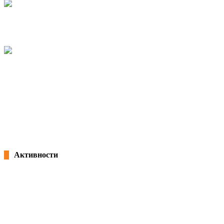
“We don’t want flowers, we want bigger rights” – KSS celebrated
International Women’s day!
08/03/2019
Campaign of women section of KSS – equal pay for equal work
08/03/2017
EDUCATION UNION MEMBERSHIP – SEMINAR ON SECTION OF
WOMEN KSS
27/08/2016
admin
Активности