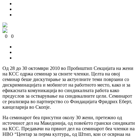
0
0
0
0
0
0
Oд 28 до 30 октомври 2010 во Пробиштип Секцијата на жени
на КСС одржа семинар за своите членки. Целта на овој
семинар беше дискутирање за актуелните теми поврзани со
дискриминацијата и мобингот на работното место, како и за
ефикасната комуникација во синдикалната работа како
предуслов за остварување на синдикалните цели. Семинарот
се реализира во партнерство со Фондацијата Фридрих Еберт,
канцеларија во Скопје.
На семинарот беа присутни околу 30 жени, претежно од
источниот дел на Македонија, од повеќето грански синдикати
на КСС. Предавачи на првиот дел на семинарот беа членки на
НВО “Центар за перма култура„ од Штип, кои се осврнаа на