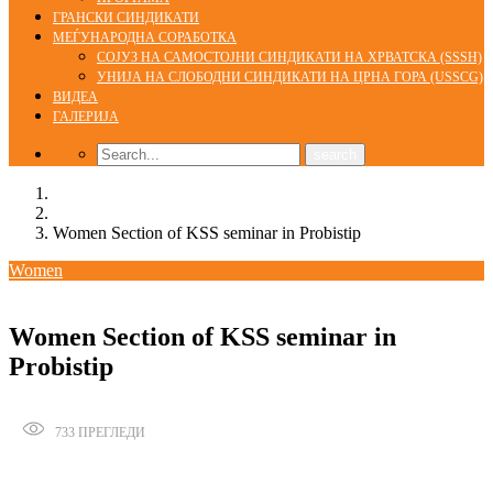
ГРАНСКИ СИНДИКАТИ
МЕЃУНАРОДНА СОРАБОТКА
СОЈУЗ НА САМОСТОЈНИ СИНДИКАТИ НА ХРВАТСКА (SSSH)
УНИЈА НА СЛОБОДНИ СИНДИКАТИ НА ЦРНА ГОРА (USSCG)
ВИДЕА
ГАЛЕРИЈА
Home
Women
Women Section of KSS seminar in Probistip
Women
27/08/2016
admin
Women Section of KSS seminar in
Probistip
733
ПРЕГЛЕДИ
Сподели