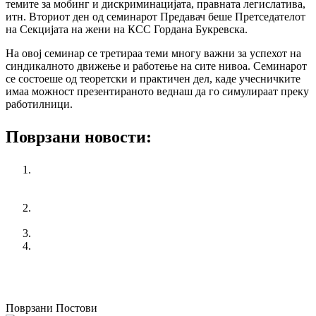
темите за мобинг и дискриминацијата, правната легислатива,
итн. Вториот ден од семинарот Предавач беше Претседателот
на Секцијата на жени на КСС Гордана Букревска.
На овој семинар се третираа теми многу важни за успехот на
синдикалното движење и работење на сите нивоа. Семинарот
се состоеше од теоретски и практичен дел, каде учесничките
имаа можност презентираното веднаш да го симулираат преку
работилници.
Поврзани новости:
FEMALE SECTION OF HOST REGIONAL SEMINAR
ON CONFLICT RESOLUTION – SEMINAR FOR
WOMEN SYNDICALISTS
RESOLVING CONFLICT – SEMINAR FOR WOMEN
SYNDICALISTS
FIVE YEARS KSS
“We don’t want flowers, we want bigger rights” – KSS
celebrated International Women’s day!
претходен
FIVE YEARS KSS
следен
HUMANITARIAN EASTER HAPPENING
Поврзани Постови