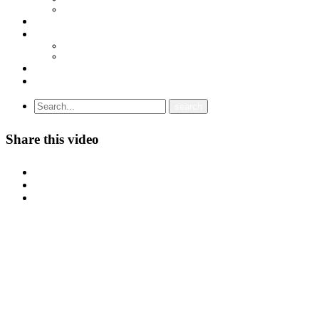
ПРОГРАМА
ГРАНСКИ СИНДИКАТИ
МЕЃУНАРОДНА СОРАБОТКА
СОЈУЗ НА САМОСТОЈНИ СИНДИКАТИ НА ХРВАТСКА (SSSH)
УНИЈА НА СЛОБОДНИ СИНДИКАТИ НА ЦРНА ГОРА (USSCG)
ВИДЕА
ГАЛЕРИЈА
Share this video