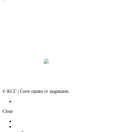
СИНДИКАТ НА 21-ви ВЕК
ПРЕГЛЕД НА МОТ
КОНВЕНЦИИ И ПРЕПОРАКИ ЗА БЗР
МИРНО РЕШАВАЊЕ НА СПОРОВИ
© КСС | Сите права се задржани.
Политика на приватност
Close
НОВОСТИ
ДОКУМЕНТИ
СТАТУТ