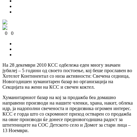
0
0
0
0
0
0
На 28 декември 2010 КСС одбележа еден многу значаен
јубилеј – 5 години од своето постоење, кој беше прославен во
Хотелот Континентал со низа активности: Свечена седница,
Новогодишен хуманитарен базар во организација на
Секцијата на жени на КСС и свечен коктел.
Хуманитарниот базар на кој за продажба беа домашно
направени производи на нашите членки, храна, накит, облека
идр, ја надополни свеченоста и предизвика огромен интерес.
КСС е горда што со скромниот приход остварен со продажба
на овие производи ќе донесе предновогодишна радост за
штитениците на СОС Детското село и Домот за стари лица –
13 Ноември.