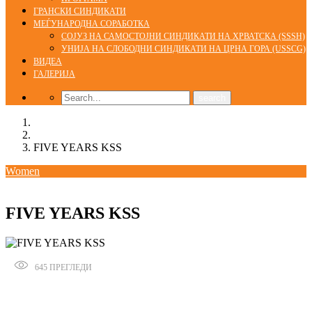
ГРАНСКИ СИНДИКАТИ
МЕЃУНАРОДНА СОРАБОТКА
СОЈУЗ НА САМОСТОЈНИ СИНДИКАТИ НА ХРВАТСКА (SSSH)
УНИЈА НА СЛОБОДНИ СИНДИКАТИ НА ЦРНА ГОРА (USSCG)
ВИДЕА
ГАЛЕРИЈА
Home
Women
FIVE YEARS KSS
Women
27/08/2016
admin
FIVE YEARS KSS
645
ПРЕГЛЕДИ
Сподели