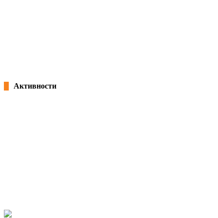
08/03/2017
EDUCATION UNION MEMBERSHIP – SEMINAR ON SECTION OF
WOMEN KSS
27/08/2016
admin
Активности