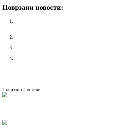
Поврзани новости:
FEMALE SECTION OF HOST REGIONAL SEMINAR
ON CONFLICT RESOLUTION – SEMINAR FOR
WOMEN SYNDICALISTS
RESOLVING CONFLICT – SEMINAR FOR WOMEN
SYNDICALISTS
EDUCATION UNION MEMBERSHIP – SEMINAR ON
SECTION OF WOMEN KSS
“We don’t want flowers, we want bigger rights” – KSS
celebrated International Women’s day!
претходен
RESOLVING CONFLICT - SEMINAR FOR
WOMEN SYNDICALISTS
следен
Women Section of KSS seminar in Probistip
Поврзани Постови
“We don’t want flowers, we want bigger rights” – KSS celebrated
International Women’s day!
08/03/2019
Campaign of women section of KSS – equal pay for equal work