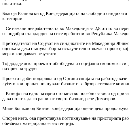
политика.
Благоја Ралповски од Конфедерацијата на слободни синдикати н
категории.
– Се намали невработеноста во Македонија за 2,8 отсто во пери
се подобри стандардот на сите вработени во Република Македон
Претседателот на Сојузот на синдикатите на Македонија Живк
оценката дека станува збор за исклучително значаен проект, 
мерки кои даваат резултати.
Тој додаде дека проектот обезбедува и социјално економска си
пазарот на трудот.
Проектот доби поддршка и од Организацијата на работодавачи 
луѓето кои првпат почнуваат бизнис и за брзорастечките компа
– Развојот на едно пазарно стопанство посебно зависи од прива
дава поттик да го рашират својот бизнис, рече Димитров.
Миле Бошков од Бизнис конфедерација оцени дека продолжувањ
Според него, ова претставува поттикнување на пристојната рабо
обезбедат материјална егзистенција.