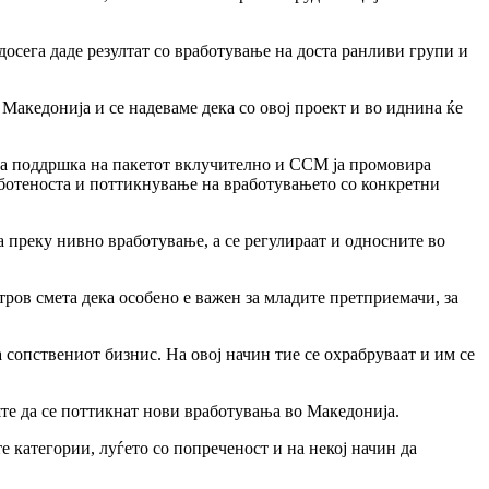
осега даде резултат со вработување на доста ранливи групи и
 Македонија и се надеваме дека со овој проект и во иднина ќе
оа поддршка на пакетот вклучително и ССМ ја промовира
аботеноста и поттикнување на вработувањето со конкретни
а преку нивно вработување, а се регулираат и односните во
ров смета дека особено е важен за младите претприемачи, за
 сопствениот бизнис. На овој начин тие се охрабруваат и им се
те да се поттикнат нови вработувања во Македонија.
е категории, луѓето со попреченост и на некој начин да