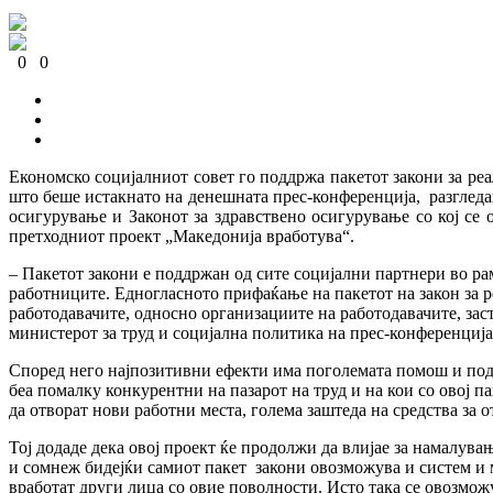
0
0
0
0
0
0
Економско социјалниот совет го поддржа пакетот закони за реа
што беше истакнато на денешната прес-конференција, разгледан
осигурување и Законот за здравствено осигурување со кој с
претходниот проект „Македонија вработува“.
– Пакетот закони е поддржан од сите социјални партнери во ра
работниците. Едногласното прифаќање на пакетот на закон за р
работодавачите, односно организациите на работодавачите, за
министерот за труд и социјална политика на прес-конференциј
Според него најпозитивни ефекти има поголемата помош и под
беа помалку конкурентни на пазарот на труд и на кои со овој 
да отворат нови работни места, голема заштеда на средства за 
Тој додаде дека овој проект ќе продолжи да влијае за намалув
и сомнеж бидејќи самиот пакет закони овозможува и систем и 
вработат други лица со овие поволности. Исто така се овозмож