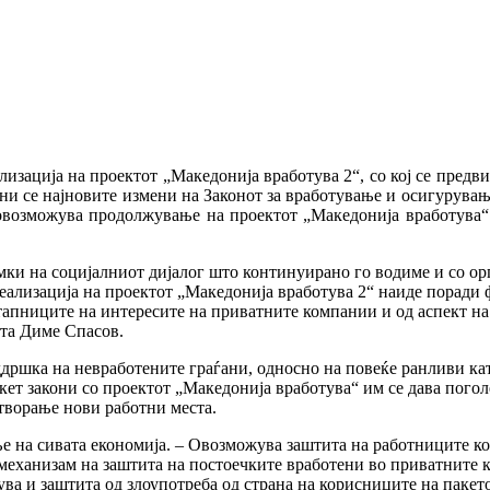
лизација на проектот „Македонија вработува 2“, со кој се предви
и се најновите измени на Законот за вработување и осигурување
е овозможува продолжување на проектот „Македонија вработува“
мки на социјалниот дијалог што континуирано го водиме и со ор
еализација на проектот „Македонија вработува 2“ наиде поради 
стапниците на интересите на приватните компании и од аспект н
ата Диме Спасов.
дршка на невработените граѓани, односно на повеќе ранливи ка
пакет закони со проектот „Македонија вработува“ им се дава пог
отворање нови работни места.
ање на сивата економија. – Овозможува заштита на работниците к
механизам на заштита на постоечките вработени во приватните к
ува и заштита од злоупотреба од страна на корисниците на пакет