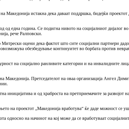
а Македонија истакна дека даваат поддршка, бидејќи проектот д
од од една година. Се подигна нивото на социјалниот дијалог во
ија, рече Ралповски.
о Митрески оцени дека фактот што сите социјални партнери дад
кој овозможува обезбедување континуитет во борбата против невр
гурност на социјално ранливите категории и на инвалидните лиц
на Македонија. Претседателот на оваа организација Ангел Димит
нии.
тна иницијатива и од храброста на претприемачите за развојот на
ето на проектот „Македонија вработува“ ќе даде можност се уш
та односно на начинот на кој може да се вработуваат социјалнит