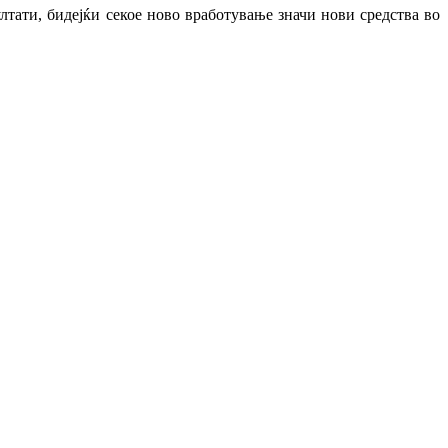
лтати, бидејќи секое ново вработување значи нови средства во
ндикати