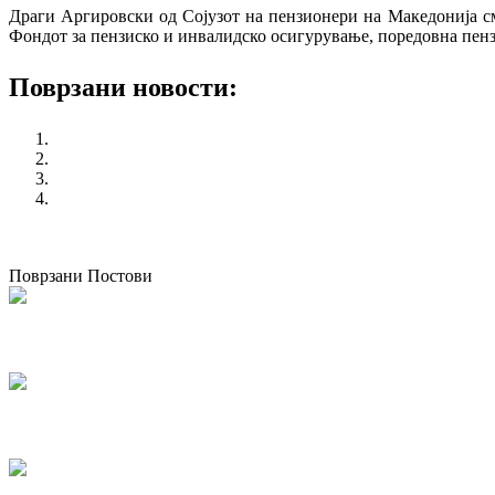
Драги Аргировски од Сојузот на пензионери на Македонија сме
Фондот за пензиско и инвалидско осигурување, поредовна пенз
Поврзани новости:
“Платформа за вработување и социјални работи”
Форум за безбедност и здравје при работа – Братислава
КСС бара функционирање на ЕСС и намалување на работ
Протест на КСС во Кичево
претходен
Пленарна седница на РСС "Солидарност" и апликаци
следен
Обука на тема " Родова еднаквост и недискриминација "
Поврзани Постови
Одржана национална работилница за корпоративно општествено известу
07/05/2026
kss
КСС дел од Годишната конференција на EZA во Брисел: „Социјална правд
04/03/2026
kss