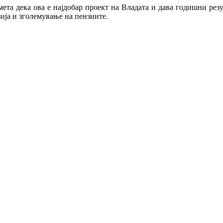
та дека ова е најдобар проект на Владата и дава годишни резу
ија и зголемување на пензиите.
ното време
ја за полноправно членство во Европската конфедерација на си
вање во Македонија
а во Европа која повторно се вооружува“