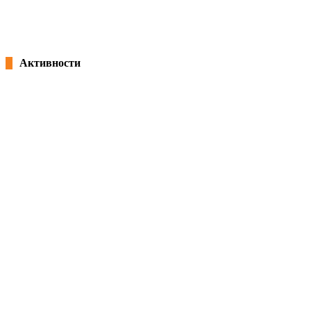
Потпишана „Декларација за партнерство и акција: Заедничка посветеност
18/02/2026
kss
Активности