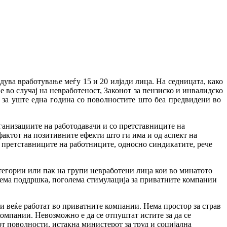
дува вработување меѓу 15 и 20 илјади лица. На седницата, како
 во случај на невработеност, Законот за пензиско и инвалидско
 за уште една година со поволностите што беа предвидени во
ганизациите на работодавачи и со претставниците на
фактот на позитивните ефекти што ги има и од аспект на
а претставниците на работниците, односно синдикатите, рече
тегории или пак на групи невработени лица кои во минатото
олема поддршка, поголема стимулација за приватните компании
ои веќе работат во приватните компании. Нема простор за страв
омпании. Невозможно е да се отпуштат истите за да се
от поволности, истакна министерот за труд и социјална