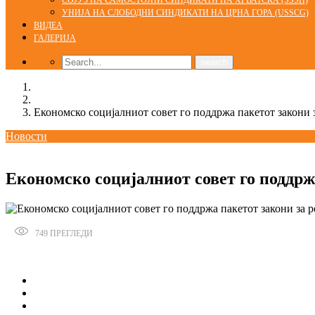
СОЈУЗ НА САМОСТОЈНИ СИНДИКАТИ НА ХРВАТСКА (SSSH)
УНИЈА НА СЛОБОДНИ СИНДИКАТИ НА ЦРНА ГОРА (USSCG)
ВИДЕА
ГАЛЕРИЈА
Home
Новости
Економско социјалниот совет го поддржа пакетот закони 
Новости
18/05/2016
Економско социјалниот совет го поддрж
749
ПРЕГЛЕДИ
Сподели