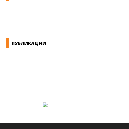
КОНВЕНЦИИ ВО РМ
ЕКОНОМСКО СОЦИЈАЛЕН СОВЕТ
ПУБЛИКАЦИИ
СИНДИКАТ НА 21-ви ВЕК
ПРЕГЛЕД НА МОТ
КОНВЕНЦИИ И ПРЕПОРАКИ ЗА БЗР
МИРНО РЕШАВАЊЕ НА СПОРОВИ