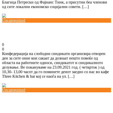
Благица Петрески од Фајнанс Тинк, а присутни беа членови
од сите локални економско социјални совети. […]
Повеќе
Uncategorized
ОТВОРЕН ДЕН СО КСС
20/09/2021
0
0
Конфедерација на слободни синдикати организира отворен
ден за сите оние кои сакаат да дознаат нешто повеќе од
областа на работните односи, синдикатот и синдикалното
делување. Ве покануваме на 23.09.2021 год. ( четврток ) од
10,30- 13,00 часот да го поминете денот заедно со нас во кафе
Three Kitchen & bar кој се наоѓа на ул. […]
Повеќе
Uncategorized
Пензионерскиот синдикат по повод Денот на
пензионери, со предлог за усогласување на
пензиите