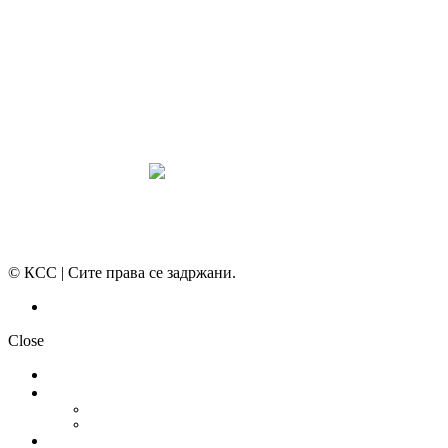
СИНДИКАТ НА 21-ви ВЕК
ПРЕГЛЕД НА МОТ
КОНВЕНЦИИ И ПРЕПОРАКИ ЗА БЗР
МИРНО РЕШАВАЊЕ НА СПОРОВИ
© КСС | Сите права се задржани.
Политика на приватност
Close
НОВОСТИ
ДОКУМЕНТИ
СТАТУТ
ПРОГРАМА
ГРАНСКИ СИНДИКАТИ