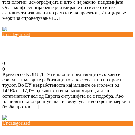
технологии, демографијата и што е најважно, пандемијата.
Оваа конференција беше резимирање на експертските
активности извршени во рамките на проектот „Иницирање
мерки за спроведување […]
Повеќе
Uncategorized
Меѓународен ден на младите
12/08/2021
0
0
Кризата со KОВИД-19 ги влоши предизвиците со кои се
соочуваат младите работници кога влегуваат на пазарот на
трудот. Во ЕУ, невработеноста кај младите се зголеми од
14,9% на 17,1% од како започна пандемијата, а и во
остатанатиот дел од Европа ситуацијата не е подобра. Ако
плановите за закрепнување не вклучуваат конкретни мерки за
борба против […]
Повеќе
Uncategorized
КСС се спротивставува на изјавата на