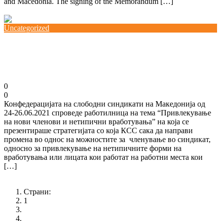
and Macedonia. The signing of the Memorandum […]
Повеќе
Uncategorized
Стратегија за привлекување нови членови и
нетипични вработени
26/06/2021
0
0
Конфедерацијата на слободни синдикати на Македонија од
24-26.06.2021 спроведе работилница на тема “Привлекување
на нови членови и нетипични вработувања” на која се
презентираше стратегијата со која КСС сака да направи
промена во однос на можностите за членување во синдикат,
односно за привлекување на нетипичните форми на
вработувања или лицата кои работат на работни места кои
[…]
Повеќе
Страни:
1
2
3