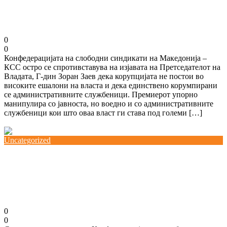
Премиерот за корупцијата во јавниот сектор
28/07/2021
0
0
Конфедерацијата на слободни синдикати на Македонија –
КСС остро се спротивставува на изјавата на Претседателот на
Владата, Г-дин Зоран Заев дека корупцијата не постои во
високите ешалони на власта и дека единствено корумпирани
се административните службеници. Премиерот упорно
манипулира со јавноста, но воедно и со административните
службеници кои што оваа власт ги става под големи […]
Повеќе
Uncategorized
Соработка на КСС со хрватските и
црногорските синдикати за заштита на правата
на сезонските и мигрантските работници
07/07/2021
0
0