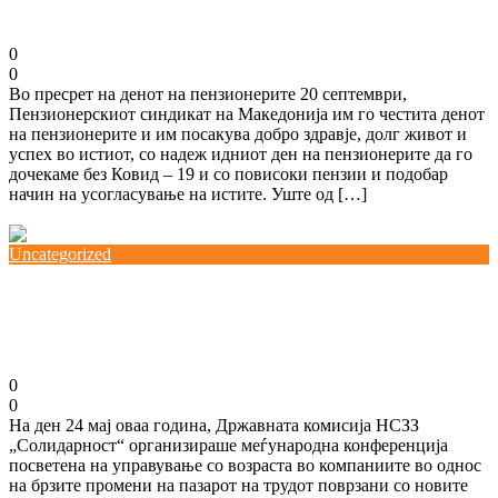
17/09/2021
0
0
Во пресрет на денот на пензионерите 20 септември,
Пензионерскиот синдикат на Македонија им го честита денот
на пензионерите и им посакува добро здравје, долг живот и
успех во истиот, со надеж идниот ден на пензионерите да го
дочекаме без Ковид – 19 и со повисоки пензии и подобар
начин на усогласување на истите. Уште од […]
Повеќе
Uncategorized
Пазарот на труд за време на пандемијата – осврт
на Државната комисија НСЗЗ „Солидарност“
19/08/2021
0
0
На ден 24 мај оваа година, Државната комисија НСЗЗ
„Солидарност“ организираше меѓународна конференција
посветена на управување со возраста во компаниите во однос
на брзите промени на пазарот на трудот поврзани со новите