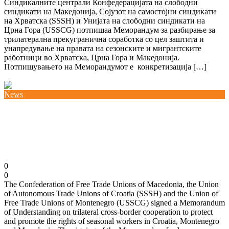
Синдикалните централи Конфедерацијата на слободни
синдикати на Македонија, Сојузот на самостојни синдикати
на Хрватска (SSSH) и Унијата на слободни синдикати на
Црна Гора (USSCG) потпишаа Меморандум за разбирање за
трилатерална прекугранична соработка со цел заштита и
унапредување на правата на сезонските и мигрантските
работници во Хрватска, Црна Гора и Македонија.
Потпишувањето на Меморандумот е конкретизација […]
Повеќе
News
Соработка на КСС со хрватските и
црногорските синдикати за заштита на правата
на сезонските и мигрантските работници
07/07/2021
0
0
The Confederation of Free Trade Unions of Macedonia, the Union
of Autonomous Trade Unions of Croatia (SSSH) and the Union of
Free Trade Unions of Montenegro (USSCG) signed a Memorandum
of Understanding on trilateral cross-border cooperation to protect
and promote the rights of seasonal workers in Croatia, Montenegro