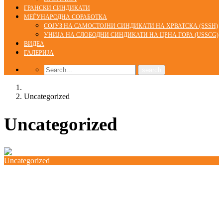
ГРАНСКИ СИНДИКАТИ
МЕЃУНАРОДНА СОРАБОТКА
СОЈУЗ НА САМОСТОЈНИ СИНДИКАТИ НА ХРВАТСКА (SSSH)
УНИЈА НА СЛОБОДНИ СИНДИКАТИ НА ЦРНА ГОРА (USSCG)
ВИДЕА
ГАЛЕРИЈА
Home
Uncategorized
Uncategorized
Uncategorized
КСС домаќин на меѓународна обука на тема
,,Активно стареење” организиранa од полскиот
синдикат НСЗЗ Солидарност
30/09/2021