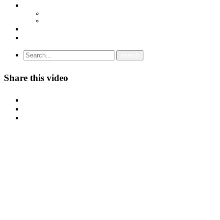
МЕЃУНАРОДНА СОРАБОТКА
СОЈУЗ НА САМОСТОЈНИ СИНДИКАТИ НА ХРВАТСКА (SSSH)
УНИЈА НА СЛОБОДНИ СИНДИКАТИ НА ЦРНА ГОРА (USSCG)
ВИДЕА
ГАЛЕРИЈА
Share this video