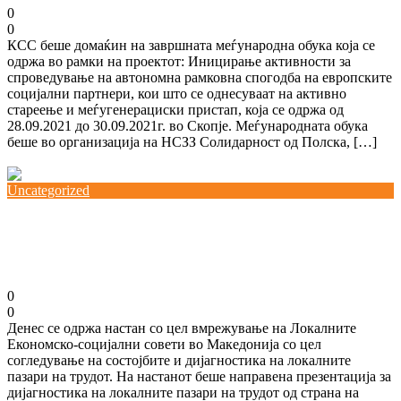
0
0
КСС беше домаќин на завршната меѓународна обука која се
одржа во рамки на проектот: Иницирање активности за
спроведување на автономна рамковна спогодба на европските
социјални партнери, кои што се однесуваат на активно
стареење и меѓугенерациски пристап, која се одржа од
28.09.2021 до 30.09.2021г. во Скопје. Меѓународната обука
беше во организација на НСЗЗ Солидарност од Полска, […]
Повеќе
Uncategorized
Вмрежување на Локалните Економско-
социјални совети
29/09/2021
0
0
Денес се одржа настан со цел вмрежување на Локалните
Економско-социјални совети во Македонија со цел
согледување на состојбите и дијагностика на локалните
пазари на трудот. На настанот беше направена презентација за
дијагностика на локалните пазари на трудот од страна на