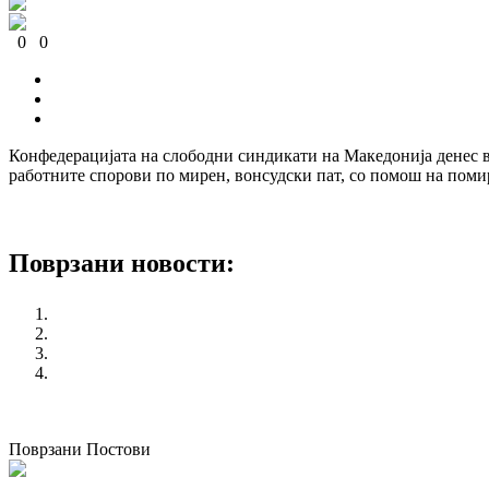
0
0
0
0
0
0
Конфедерацијата на слободни синдикати на Македонија денес в
работните спорови по мирен, вонсудски пат, со помош на поми
Поврзани новости:
Секција на жени на КСС го прославува 8-ми Март 2016
КСС го поддржа предлогот за покачување на платите во ј
КСС со мирен протест во Прилеп – Изјави на раководств
Колку денови годишен одмор ми следуваат?
претходен
Конфедерација на слободни синдикати
следен
Секцијата на жени на КСС во кампања за еднаква работ
Поврзани Постови