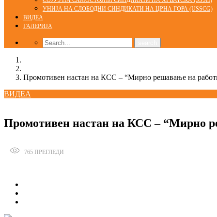
СОЈУЗ НА САМОСТОЈНИ СИНДИКАТИ НА ХРВАТСКА (SSSH)
УНИЈА НА СЛОБОДНИ СИНДИКАТИ НА ЦРНА ГОРА (USSCG)
ВИДЕА
ГАЛЕРИЈА
Home
ВИДЕА
Промотивен настан на КСС – “Мирно решавање на работ
ВИДЕА
20/02/2017
Промотивен настан на КСС – “Мирно р
765
ПРЕГЛЕДИ
Сподели