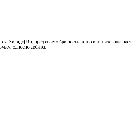
о х. Холидеј Ин, пред своето бројно членство организираше нас
рувач, односно арбитер.
авниот сектор
ото на КСС
а, еднакви плати