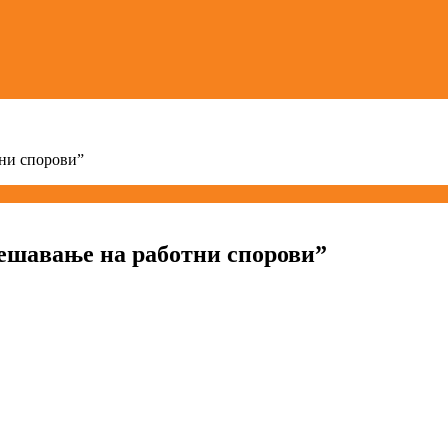
ни спорови”
ешавање на работни спорови”