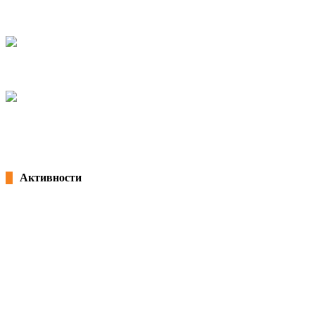
Национална платформа за женско претприемништво
21/08/2024
kss
Првомајски протест ЗА ПРАВДА, ЗА ЕДНАКВОСТ!
25/04/2023
kss
Колку денови годишен одмор ми следуваат?
31/07/2020
Активности