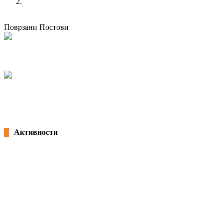
IV congress of KSS – Gallery
претходен
Women's Section celebrates 8th of March 2016
Поврзани Постови
Women’s Section celebrates 8th of March 2016
08/03/2016
admin
IV congress of KSS – Gallery
21/12/2015
admin
Активности