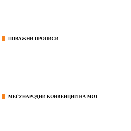
ГРАНСКИ КОЛЕКТИВНИ ДОГОВОРИ
ПОВАЖНИ ПРОПИСИ
ЗАКОНИ ВО РМ
ПРИРАЧНИК ЗА РАБОТНИЧКИ ПРАВА
МЕЃУНАРОДНИ КОНВЕНЦИИ НА МОТ
КОНВЕНЦИИ ВО РМ
ЕКОНОМСКО СОЦИЈАЛЕН СОВЕТ