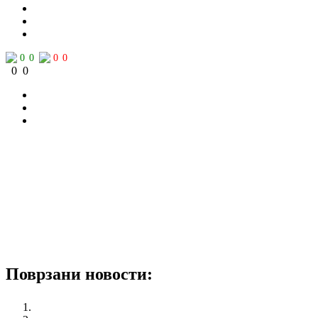
0
0
0
0
0
0
Поврзани новости:
Women’s Section celebrates 8th of March 2016