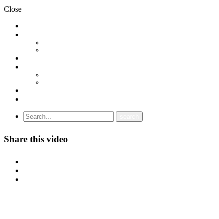
Close
НОВОСТИ
ДОКУМЕНТИ
СТАТУТ
ПРОГРАМА
ГРАНСКИ СИНДИКАТИ
МЕЃУНАРОДНА СОРАБОТКА
СОЈУЗ НА САМОСТОЈНИ СИНДИКАТИ НА ХРВАТСКА (SSSH)
УНИЈА НА СЛОБОДНИ СИНДИКАТИ НА ЦРНА ГОРА (USSCG)
ВИДЕА
ГАЛЕРИЈА
Share this video