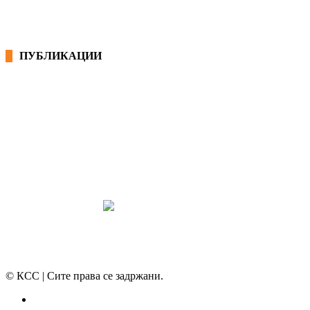
ПУБЛИКАЦИИ
СИНДИКАТ НА 21-ви ВЕК
ПРЕГЛЕД НА МОТ
КОНВЕНЦИИ И ПРЕПОРАКИ ЗА БЗР
МИРНО РЕШАВАЊЕ НА СПОРОВИ
© КСС | Сите права се задржани.
Политика на приватност