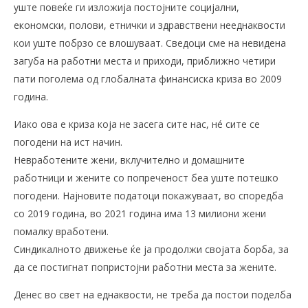
уште повеќе ги изложија постојните социјални,
економски, полови, етнички и здравствени нееднаквости
кои уште побрзо се влошуваат. Сведоци сме на невидена
загуба на работни места и приходи, приближно четири
пати поголема од глобалната финансиска криза во 2009
година.
Иако ова е криза која не засега сите нас, нé сите се
погодени на ист начин.
Невработените жени, вклучително и домашните
работници и жените со попреченост беа уште потешко
погодени. Најновите податоци покажуваат, во споредба
со 2019 година, во 2021 година има 13 милиони жени
помалку вработени.
Синдикалното движење ќе ја продолжи својата борба, за
да се постигнат попристојни работни места за жените.
Денес во свет на еднаквости, не треба да постои поделба