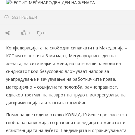
593
ПРЕГЛЕДИ
0
0
Конфедерацијата на слободни синдикати на Македонија –
КСС им го честита 8-ми март, Меѓународниот ден на
жената, на сите мајки и жени, на сите наши членови на
синдикатот кои безусловно вложуваат напори за
унапредување и зачувување на работничките права,
материјално – социјалната положба, рамноправност,
еднаков третман на пазарот на трудот, искоренување на
дискриминацијата и заштита од мобинг.
Поминаа две години откако КОВИД-19 беше прогласен за
глобална пандемија, со разорни последици по животот и
егзистенцијата на луѓето. Пандемијата и ограничувањата