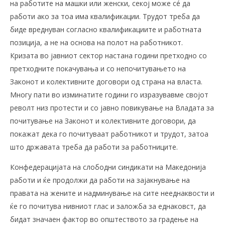
на работите на машки или женски, секој може сé да
работи ако за тоа има квалификации. Трудот треба да
биде вреднуван согласно квалификациите и работната
позиција, а не на основа на полот на работникот.
Кризата во јавниот сектор настана години претходно со
претходните покачувања и со непочитувањето на
Законот и колективните договори од страна на власта.
Многу пати во изминатите години го изразувавме својот
револт низ протести и со јавно повикување на Владата за
почитување на Законот и колективните договори, да
покажат дека го почитуваат работникот и трудот, затоа
што државата треба да работи за работниците.
Конфедерацијата на слободни синдикати на Македонија
работи и ќе продолжи да работи на зајакнување на
правата на жените и надминување на сите нееднаквости и
ќе го почитува нивниот глас и заложба за еднаковст, да
бидат значаен фактор во општеството за градење на