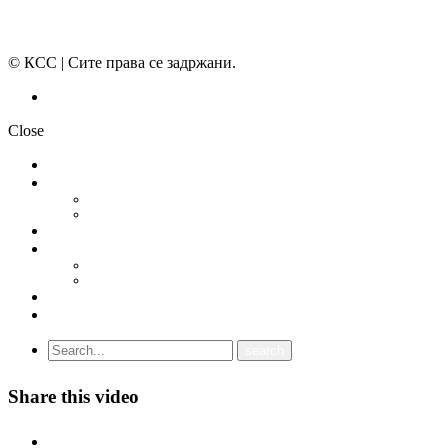
© КСС | Сите права се задржани.
Политика на приватност
Close
НОВОСТИ
ДОКУМЕНТИ
СТАТУТ
ПРОГРАМА
ГРАНСКИ СИНДИКАТИ
МЕЃУНАРОДНА СОРАБОТКА
СОЈУЗ НА САМОСТОЈНИ СИНДИКАТИ НА ХРВАТСКА (SSSH)
УНИЈА НА СЛОБОДНИ СИНДИКАТИ НА ЦРНА ГОРА (USSCG)
ВИДЕА
ГАЛЕРИЈА
Share this video