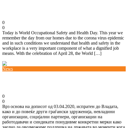
World OSH Day
28/04/2020
0
0
Today is World Occupational Safety and Health Day. This year we
remember the day from our homes due to the corona virus epidemic
and in such conditions we understand that health and safety in the
workplace is a very important component of what a dignified job
means. With the celebration of April 28, the World […]
Повеќе
News
Отворено писмо до Владата
10/04/2020
0
0
Врз основа на дописот од 03.04.2020, испратен до Владата,
како и до повеќе други граѓански здруженија, невладини
организации, социјални партнери, организации на
работодавачи и синдикати понудивме конкретни мерки како
заедно да овозможиме поддршка на државата во моменти кога