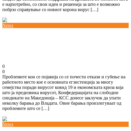
е најпотребно, со свои идеи и решенија за што е возможно
побрзо справување со новиот корона вирус […]
Повеќе
News
КСС бара Владата да се откаже од режиски
трошоци во знак на солидарност за работниците
кои добија откази
08/04/2020
0
0
Проблемите кои се појавија со се почести откази и губење на
работното место кое е основната егзистенција за многу
семејства поради вирусот ковид 19 и економската криза која
што ја предизвика вирусот, Конфедерацијата на слободни
синдикати на Македонија – КСС донесе заклучок да упати
неколку барања до Владата. Овие барања произлегуваат од
проблемите што се […]
Повеќе
News