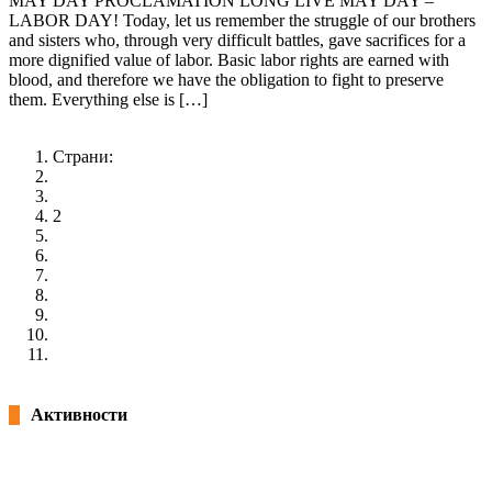
MAY DAY PROCLAMATION LONG LIVE MAY DAY –
LABOR DAY! Today, let us remember the struggle of our brothers
and sisters who, through very difficult battles, gave sacrifices for a
more dignified value of labor. Basic labor rights are earned with
blood, and therefore we have the obligation to fight to preserve
them. Everything else is […]
Повеќе
Страни:
«
1
2
3
4
5
6
7
8
»
Активности