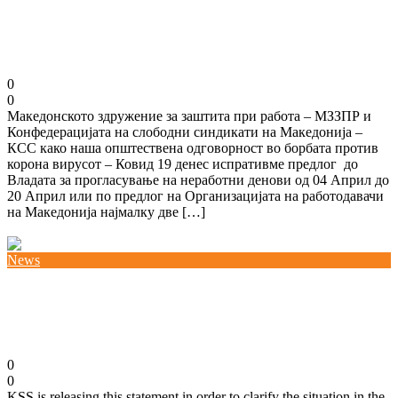
Неработни денови за сите во април на товар на
државата
02/04/2020
0
0
Македонското здружение за заштита при работа – МЗЗПР и
Конфедерацијата на слободни синдикати на Македонија –
КСС како наша општествена одговорност во борбата против
корона вирусот – Ковид 19 денес испративме предлог до
Владата за прогласување на неработни денови од 04 Април до
20 Април или по предлог на Организацијата на работодавачи
на Македонија најмалку две […]
Повеќе
News
The social crisis on the threshold if populism
continues
30/03/2020
0
0
KSS is releasing this statement in order to clarify the situation in the