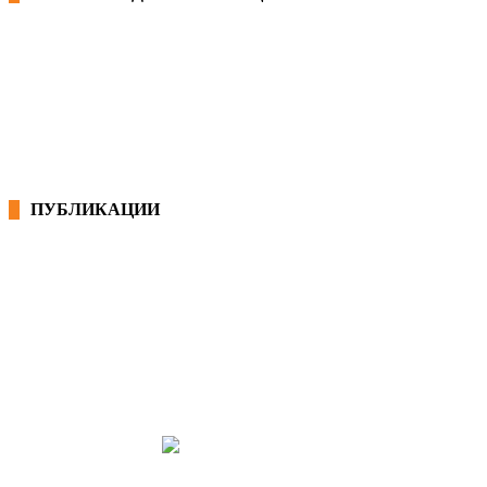
КОНВЕНЦИИ ВО РМ
ЕКОНОМСКО СОЦИЈАЛЕН СОВЕТ
ПУБЛИКАЦИИ
СИНДИКАТ НА 21-ви ВЕК
ПРЕГЛЕД НА МОТ
КОНВЕНЦИИ И ПРЕПОРАКИ ЗА БЗР
МИРНО РЕШАВАЊЕ НА СПОРОВИ