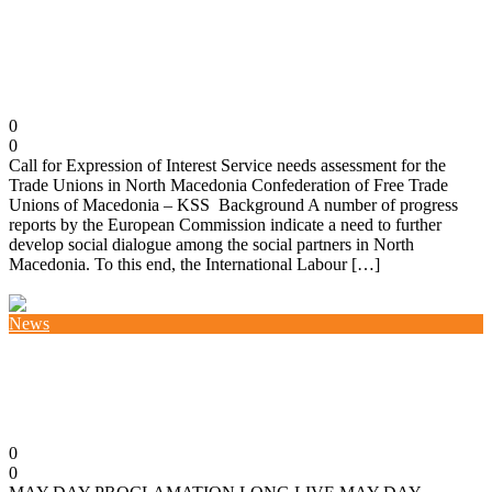
CALL FOR EXPRESSION OF INTEREST –
Application of External Collaborators/Consulting
companies
11/06/2019
0
0
Call for Expression of Interest Service needs assessment for the
Trade Unions in North Macedonia Confederation of Free Trade
Unions of Macedonia – KSS Background A number of progress
reports by the European Commission indicate a need to further
develop social dialogue among the social partners in North
Macedonia. To this end, the International Labour […]
Повеќе
News
May Day Proclamation – Long Live May Day –
Labor Day!
01/05/2019
0
0