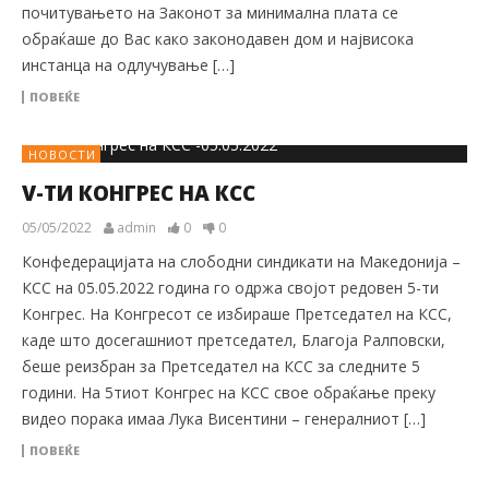
почитувањето на Законот за минимална плата се
обраќаше до Вас како законодавен дом и највисока
инстанца на одлучување […]
ПОВЕЌЕ
НОВОСТИ
V-ТИ КОНГРЕС НА КСС
05/05/2022
admin
0
0
Конфедерацијата на слободни синдикати на Македонија –
КСС на 05.05.2022 година го одржа својот редовен 5-ти
Конгрес. На Конгресот се избираше Претседател на КСС,
каде што досегашниот претседател, Благоја Ралповски,
беше реизбран за Претседател на КСС за следните 5
години. На 5тиот Конгрес на КСС свое обраќање преку
видео порака имаа Лука Висентини – генералниот […]
ПОВЕЌЕ