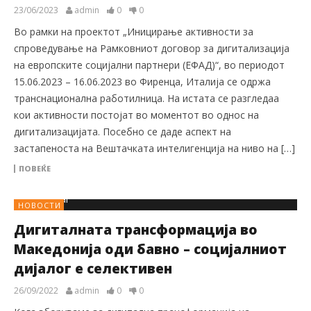
23/06/2023
admin
0
0
Во рамки на проектот „Иницирање активности за
спроведување на Рамковниот договор за дигитализација
на европските социјални партнери (ЕФАД)“, во периодот
15.06.2023 – 16.06.2023 во Фиренца, Италија се одржа
транснационална работилница. На истата се разгледаа
кои активности постојат во моментот во однос на
дигитализацијата. Посебно се даде аспект на
застапеноста на Вештачката интелигенција на ниво на […]
ПОВЕЌЕ
НОВОСТИ
Дигиталната трансформација во
Македонија оди бавно – социјалниот
дијалог е селективен
26/09/2022
admin
0
0