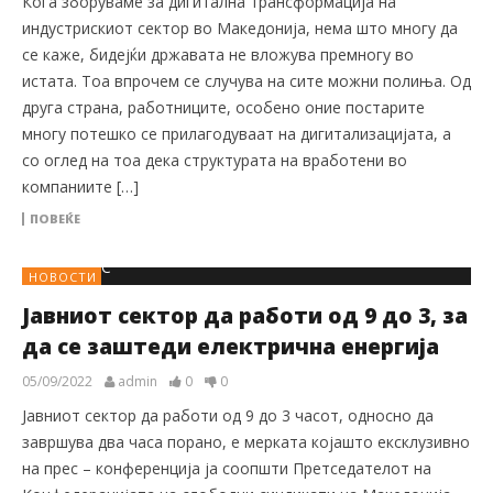
Кога зборуваме за дигитална трансформација на
индустрискиот сектор во Македонија, нема што многу да
се каже, бидејќи државата не вложува премногу во
истата. Тоа впрочем се случува на сите можни полиња. Од
друга страна, работниците, особено оние постарите
многу потешко се прилагодуваат на дигитализацијата, а
со оглед на тоа дека структурата на вработени во
компаниите […]
ПОВЕЌЕ
НОВОСТИ
Јавниот сектор да работи од 9 до 3, за
да се заштеди електрична енергија
05/09/2022
admin
0
0
Јавниот сектор да работи од 9 до 3 часот, односно да
завршува два часа порано, е мерката којашто ексклузивно
на прес – конференција ја соопшти Претседателот на