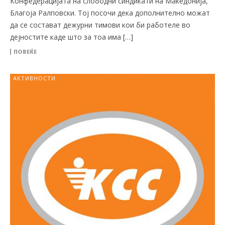
Конфедерацијата на слободни синдикати на Македонија,
Благоја Ралповски. Тој посочи дека дополнително можат
да се состават дежурни тимови кои би работеле во
дејностите каде што за тоа има […]
ПОВЕЌЕ
АКТИВНОСТИ