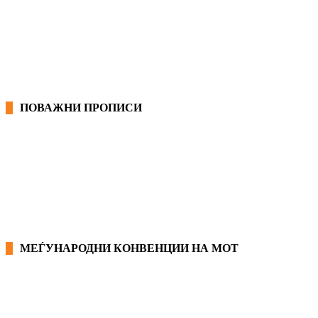
ОПШТИ КОЛЕКТИВНИ ДОГОВОРИ
ГРАНСКИ КОЛЕКТИВНИ ДОГОВОРИ
ПОВАЖНИ ПРОПИСИ
ЗАКОНИ ВО РМ
ПРИРАЧНИК ЗА РАБОТНИЧКИ ПРАВА
МЕЃУНАРОДНИ КОНВЕНЦИИ НА МОТ
КОНВЕНЦИИ ВО РМ
ЕКОНОМСКО СОЦИЈАЛЕН СОВЕТ