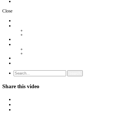
Политика на приватност
Close
НОВОСТИ
ДОКУМЕНТИ
СТАТУТ
ПРОГРАМА
ГРАНСКИ СИНДИКАТИ
МЕЃУНАРОДНА СОРАБОТКА
СОЈУЗ НА САМОСТОЈНИ СИНДИКАТИ НА ХРВАТСКА (SSSH)
УНИЈА НА СЛОБОДНИ СИНДИКАТИ НА ЦРНА ГОРА (USSCG)
ВИДЕА
ГАЛЕРИЈА
Share this video