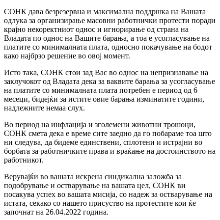
СОНК дава безрезервна и максимална поддршка на Вашата
одлука за организирање масовни работнички протести поради
крајно некоректниот однос и игнорирање од страна на
Владата по однос на Вашите барања, а тоа е усогласување на
платите со минималната плата, односно покачување на бодот
како најбрзо решение во овој момент.
Исто така, СОНК стои зад Вас во однос на непризнавање на
заклучокот од Владата дека за ваквите барања за усогласување
на платите со минималната плата потребен е период од 6
месеци, бидејќи за истите овие барања изминатите години,
надлежните немаа слух.
Во период на инфлација и зголемени животни трошоци,
СОНК смета дека е време сите заедно да го побараме тоа што
ни следува, да бидеме единствени, сплотени и истрајни во
борбата за работничките права и враќање на достоинството на
работникот.
Верувајќи во вашата искрена синдикална заложба за
подобрување и остварување на вашата цел, СОНК ви
посакува успех во вашата мисија, со надеж за остварување на
истата, секако со нашето присуство на протестите кои ќе
започнат на 26.04.2022 година.