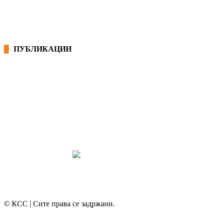
ПУБЛИКАЦИИ
СИНДИКАТ НА 21-ви ВЕК
ПРЕГЛЕД НА МОТ
КОНВЕНЦИИ И ПРЕПОРАКИ ЗА БЗР
МИРНО РЕШАВАЊЕ НА СПОРОВИ
© КСС | Сите права се задржани.