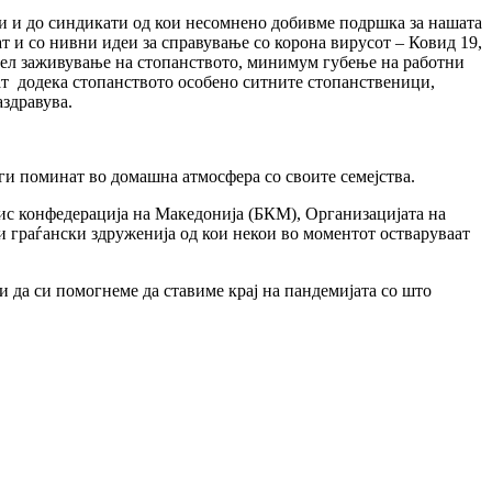
и и до синдикати од кои несомнено добивме подршка за нашата
т и со нивни идеи за справување со корона вирусот – Ковид 19,
о цел заживување на стопанството, минимум губење на работни
жат додека стопанството особено ситните стопанственици,
аздравува.
ги поминат во домашна атмосфера со своите семејства.
с конфедерација на Македонија (БКМ), Организацијата на
и граѓански здруженија од кои некои во моментот остваруваат
 да си помогнеме да ставиме крај на пандемијата со што