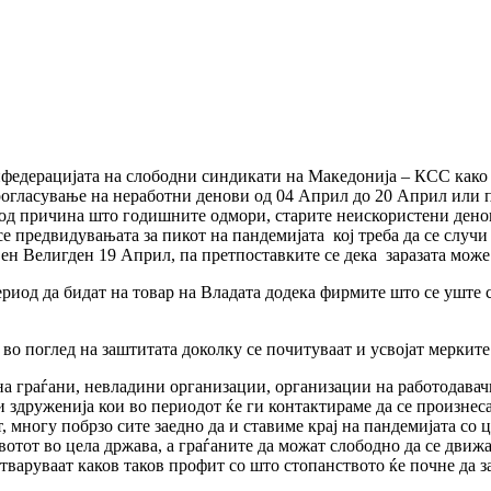
федерацијата на слободни синдикати на Македонија – КСС како
рогласување на неработни денови од 04 Април до 20 Април или 
 од причина што годишните одмори, старите неискористени денов
се предвидувањата за пикот на пандемијата кој треба да се случи
н Велигден 19 Април, па претпоставките се дека заразата може
риод да бидат на товар на Владата додека фирмите што се уште се
во поглед на заштитата доколку се почитуваат и усвојат мерките
а граѓани, невладини организации, организации на работодавач
здруженија кои во периодот ќе ги контактираме да се произнеса
т, многу побрзо сите заедно да и ставиме крај на пандемијата с
вотот во цела држава, а граѓаните да можат слободно да се дви
тваруваат каков таков профит со што стопанството ќе почне да з