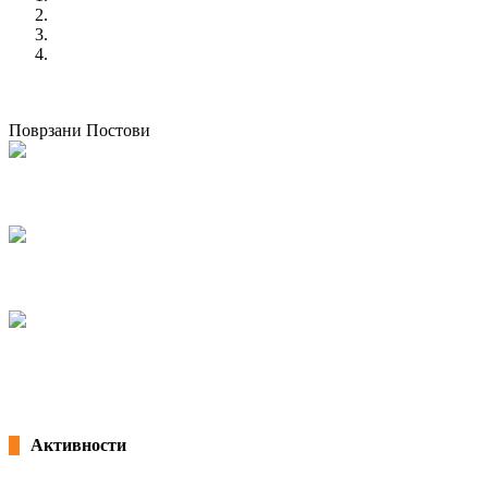
Отворено писмо до Владата
DECENT WORK FOR A BETTER WORLD
Соработка на КСС со хрватските и црногорските синдикат
претходен
The social crisis on the threshold if populism continues
следен
КСС бара Владата да се откаже од режиски трошоци во з
Поврзани Постови
Тренинг курс како дел од проектот “AGRI-EW – Зајакнување на работници
02/07/2024
kss
Конференција на тема ,,Зајакнување на родовата еднаквост и справување
07/03/2024
kss
Конференција на тема ,,Ефектите од покачувањето на минималната плата 
25/02/2022
Активности