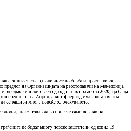
 наша општествена одговорност во борбата против корона
по предлог на Организацијата на работодавачи на Македонија
и од одмор и првиот дел од годишниот одмор за 2020, треба да
 кон средината на Април, а во тој период има големи верски
 да се рашири многу повеќе од очекуваното.
 ликвидни тој товар да го понесат сами во знак на
 граѓаните ќе бидат многу повеќе заштитени од ковид 19.