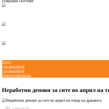
Поврзани Постови
Одржана национална работилница за корпоративно општествено известу
07/05/2026
kss
КСС дел од Годишната конференција на EZA во Брисел: „Социјална правд
04/03/2026
kss
Потпишана „Декларација за партнерство и акција: Заедничка посветеност
18/02/2026
kss
News
Uncategorized
Uncategorized
Некатегоризиран
02/04/2020
Неработни денови за сите во април на т
0
ПРЕГЛЕДИ