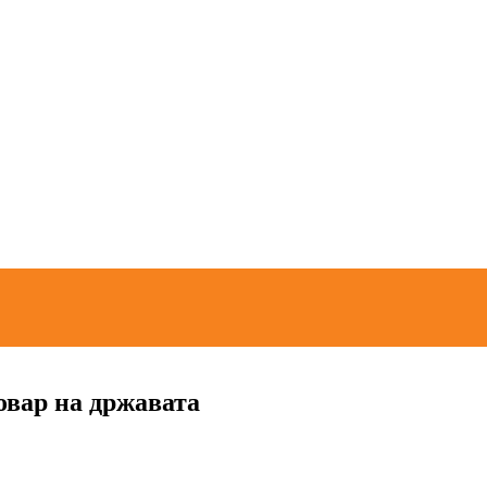
вање во Македонија
а во Европа која повторно се вооружува“
 за формализација на неформалната економија во Северна Македонија“ и у
овар на државата