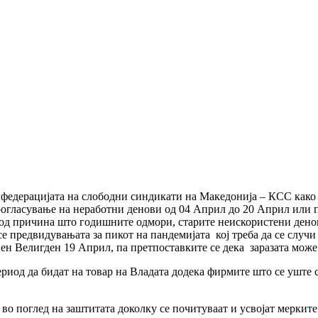
федерацијата на слободни синдикати на Македонија – КСС како
рогласување на неработни денови од 04 Април до 20 Април или 
 од причина што годишните одмори, старите неискористени денов
се предвидувањата за пикот на пандемијата кој треба да се случи
н Велигден 19 Април, па претпоставките се дека заразата може
риод да бидат на товар на Владата додека фирмите што се уште се
во поглед на заштитата доколку се почитуваат и усвојат мерките