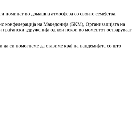
ги поминат во домашна атмосфера со своите семејства.
с конфедерација на Македонија (БКМ), Организацијата на
и граѓански здруженија од кои некои во моментот остваруваат
 да си помогнеме да ставиме крај на пандемијата со што
ајразлични земји