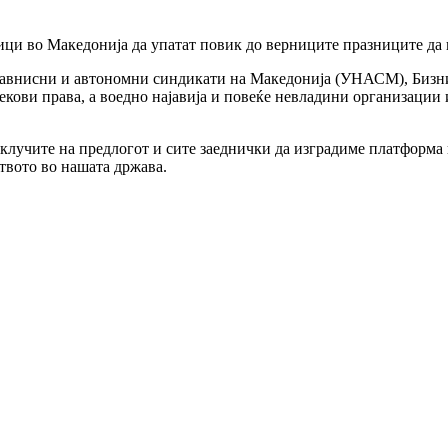
ници во Македонија да упатат повик до верниците празниците да 
езавнисни и автономни синдикати на Македонија (УНАСМ), Бизни
кови права, а воедно најавија и повеќе невладини организации 
лучите на предлогот и сите заеднички да изградиме платформа и
твото во нашата држава.
нски организации и асоцијации
!“
Поттикнување на еднаквоста при работа и конвергенцијата во н
 заштита на работниците за време на топлотен бран
о популизам
нак на солидарност за работниците кои добија откази