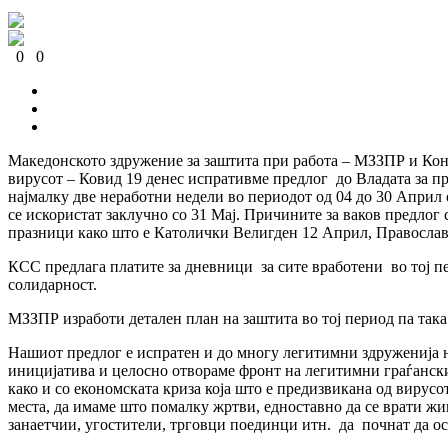
0
0
0
0
0
0
Македонското здружение за заштита при работа – МЗЗПР и Кон
вирусот – Ковид 19 денес испративме предлог до Владата за п
најмалку две неработни недели во периодот од 04 до 30 Април
се искористат заклучно со 31 Мај. Причините за ваков предлог 
празници како што е Католички Велигден 12 Април, Православе
КСС предлага платите за дневници за сите вработени во тој пе
солидарност.
МЗЗПР изработи детален план на заштита во тој период па така 
Нашиот предлог е испратен и до многу легитимни здруженија н
иницијатива и целосно отвораме фронт на легитимни граѓански 
како и со економската криза која што е предизвикана од вирусо
места, да имаме што помалку жртви, едноставно да се врати жи
занаетчии, угостители, трговци поединци итн. да почнат да ос