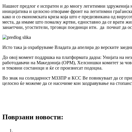
Нашиот предлог е испратен и до многу легитимни здруженија н
иницијатива и целосно отвораме фронт на легитимни граѓански 
како и со економската криза која што е предизвикана од вирусо
места, да имаме што помалку жртви, едноставно да се врати жи
занаетчии, угостители, трговци поединци итн. да почнат да ос
Исто така ја охрабруваме Владата да апелира до верските заед
До овој момент поддршка на платформата дадоа: Унијата на н
работодавачи на Македонија (ОРМ), Хелсиншки комитет за чове
и тековни состаноци и ќе се произнесат подоцна.
Во знак на солидарност МЗЗПР и КСС Ве повикуваат да се прик
целосно ќе можеме да се насочиме кон заздравување на стопанс
Платформа на синдикати, организации на работодавачи, граѓа
План за заштита на здравствени работници
Поврзани новости:
“Employment and Social Affairs Platform (ESAP) Kick Off Co