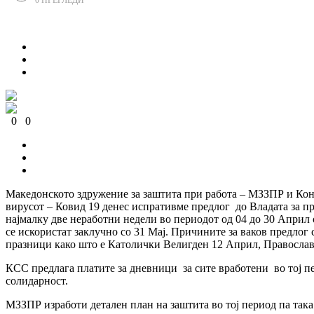
Сподели
0
0
0
0
0
0
Македонското здружение за заштита при работа – МЗЗПР и Кон
вирусот – Ковид 19 денес испративме предлог до Владата за п
најмалку две неработни недели во периодот од 04 до 30 Април
се искористат заклучно со 31 Мај. Причините за ваков предлог 
празници како што е Католички Велигден 12 Април, Православе
КСС предлага платите за дневници за сите вработени во тој пе
солидарност.
МЗЗПР изработи детален план на заштита во тој период па така 