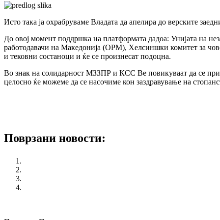
Исто така ја охрабруваме Владата да апелира до верските заед
До овој момент поддршка на платформата дадоа: Унијата на н
работодавачи на Македонија (ОРМ), Хелсиншки комитет за чове
и тековни состаноци и ќе се произнесат подоцна.
Во знак на солидарност МЗЗПР и КСС Ве повикуваат да се прик
целосно ќе можеме да се насочиме кон заздравување на стопанс
Платформа на синдикати, организации на работодавачи, граѓа
План за заштита на здравствени работници
Поврзани новости:
Националната кампања „365 работнички права за младите
Конференција на тема: Индустриските односи во Европа: 
КСС порачува да се почитуваат мерките и препораките за
Отворено писмо до Владата
претходен
Социјалната криза на прагот доколку се продолжи с
следен
КСС бара Владата да се откаже од режиски трошоци во з