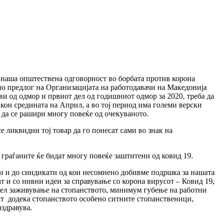
 наша општествена одговорност во борбата против корона
по предлог на Организацијата на работодавачи на Македонија
и од одмор и првиот дел од годишниот одмор за 2020, треба да
 кон средината на Април, а во тој период има големи верски
 да се рашири многу повеќе од очекуваното.
 ликвидни тој товар да го понесат сами во знак на
 граѓаните ќе бидат многу повеќе заштитени од ковид 19.
и и до синдикати од кои несомнено добивме подршка за нашата
т и со нивни идеи за справување со корона вирусот – Ковид 19,
о цел заживување на стопанството, минимум губење на работни
жат додека стопанството особено ситните стопанственици,
аздравува.