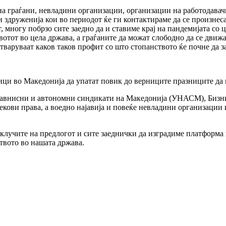
а граѓани, невладини организации, организации на работодавач
здруженија кои во периодот ќе ги контактираме да се произнеса
т, многу побрзо сите заедно да и ставиме крај на пандемијата с
вотот во цела држава, а граѓаните да можат слободно да се дви
тваруваат каков таков профит со што стопанството ќе почне да з
ници во Македонија да упатат повик до верниците празниците да 
езавнисни и автономни синдикати на Македонија (УНАСМ), Бизни
кови права, а воедно најавија и повеќе невладини организации 
лучите на предлогот и сите заеднички да изградиме платформа и
твото во нашата држава.
нски организации и асоцијации
nference”