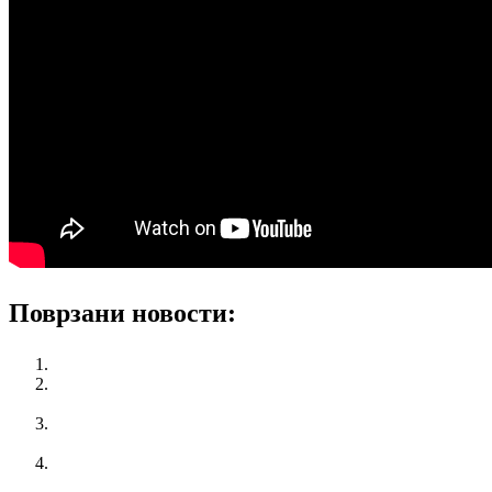
Поврзани новости:
Секција на жени на КСС го прославува 8-ми Март 2016
Промотивен настан на КСС – “Мирно решавање на
работни спорови”
КСС го поддржа предлогот за покачување на платите во
јавниот сектор
Колку денови годишен одмор ми следуваат?