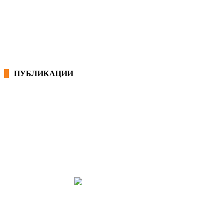
КОНВЕНЦИИ ВО РМ
ЕКОНОМСКО СОЦИЈАЛЕН СОВЕТ
ПУБЛИКАЦИИ
СИНДИКАТ НА 21-ви ВЕК
ПРЕГЛЕД НА МОТ
КОНВЕНЦИИ И ПРЕПОРАКИ ЗА БЗР
МИРНО РЕШАВАЊЕ НА СПОРОВИ