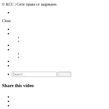
© КСС | Сите права се задржани.
Политика на приватност
Close
НОВОСТИ
ДОКУМЕНТИ
СТАТУТ
ПРОГРАМА
ГРАНСКИ СИНДИКАТИ
МЕЃУНАРОДНА СОРАБОТКА
СОЈУЗ НА САМОСТОЈНИ СИНДИКАТИ НА ХРВАТСКА (SSSH)
УНИЈА НА СЛОБОДНИ СИНДИКАТИ НА ЦРНА ГОРА (USSCG)
ВИДЕА
ГАЛЕРИЈА
Share this video