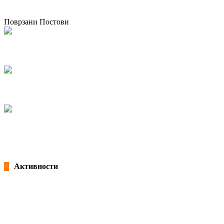
претходен
Одржан протест на КСС во Прилеп - 15.12.2018
следен
Колку денови годишен одмор ми следуваат?
Поврзани Постови
Национална платформа за женско претприемништво
21/08/2024
kss
Првомајски протест ЗА ПРАВДА, ЗА ЕДНАКВОСТ!
25/04/2023
kss
Колку денови годишен одмор ми следуваат?
31/07/2020
Активности