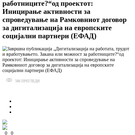
работниците?“од проектот:
Иницирање активности за
спроведување на Рамковниот договор
за дигитализација на европските
социјални партнери (ЕФАД)
586
ПРЕГЛЕДИ
Сподели
0
0
0
0
0
0