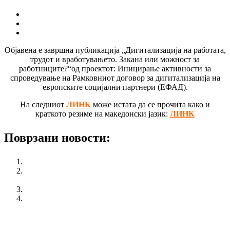
Објавена е завршна публикација „Дигитализација на работата,
трудот и вработувањето. Закана или можност за
работниците?“од проектот: Иницирање активности за
спроведување на Рамковниот договор за дигитализација на
европските социјални партнери (ЕФАД).
На следниот
ЛИНК
може истата да се прочита како и
краткото резиме на македонски јазик:
ЛИНК
Поврзани новости:
КСС преку Јавен протест ги искажа своите барања
Состанок со претставници на МОТ за безбедност и
здравје при работа
КСС протестираше во Штип
Експертска сесија во рамките на проектот Модели на
инклузивен менаџмент – Between red and teal
претходен
Дигитализација на работата и вработувањето.