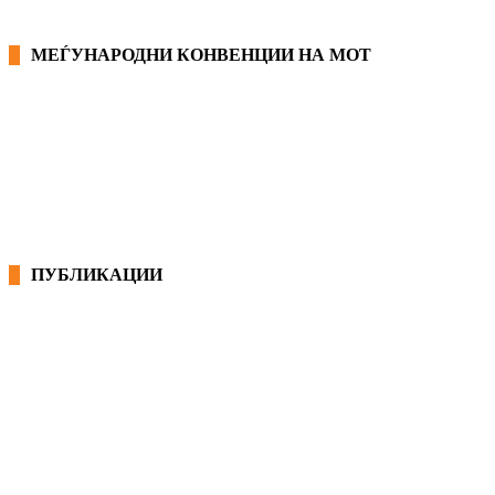
МЕЃУНАРОДНИ КОНВЕНЦИИ НА МОТ
КОНВЕНЦИИ ВО РМ
ЕКОНОМСКО СОЦИЈАЛЕН СОВЕТ
ПУБЛИКАЦИИ
СИНДИКАТ НА 21-ви ВЕК
ПРЕГЛЕД НА МОТ
КОНВЕНЦИИ И ПРЕПОРАКИ ЗА БЗР
МИРНО РЕШАВАЊЕ НА СПОРОВИ