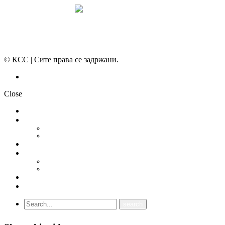
© КСС | Сите права се задржани.
Политика на приватност
Close
НОВОСТИ
ДОКУМЕНТИ
СТАТУТ
ПРОГРАМА
ГРАНСКИ СИНДИКАТИ
МЕЃУНАРОДНА СОРАБОТКА
СОЈУЗ НА САМОСТОЈНИ СИНДИКАТИ НА ХРВАТСКА (SSSH)
УНИЈА НА СЛОБОДНИ СИНДИКАТИ НА ЦРНА ГОРА (USSCG)
ВИДЕА
ГАЛЕРИЈА