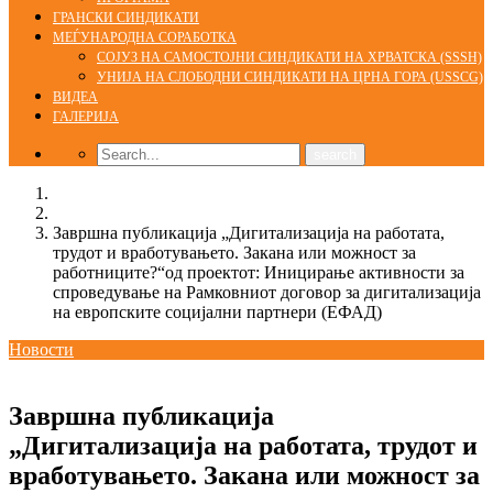
ГРАНСКИ СИНДИКАТИ
МЕЃУНАРОДНА СОРАБОТКА
СОЈУЗ НА САМОСТОЈНИ СИНДИКАТИ НА ХРВАТСКА (SSSH)
УНИЈА НА СЛОБОДНИ СИНДИКАТИ НА ЦРНА ГОРА (USSCG)
ВИДЕА
ГАЛЕРИЈА
Home
Новости
Завршна публикација „Дигитализација на работата,
трудот и вработувањето. Закана или можност за
работниците?“од проектот: Иницирање активности за
спроведување на Рамковниот договор за дигитализација
на европските социјални партнери (ЕФАД)
Новости
30/08/2024
kss
Завршна публикација
„Дигитализација на работата, трудот и
вработувањето. Закана или можност за