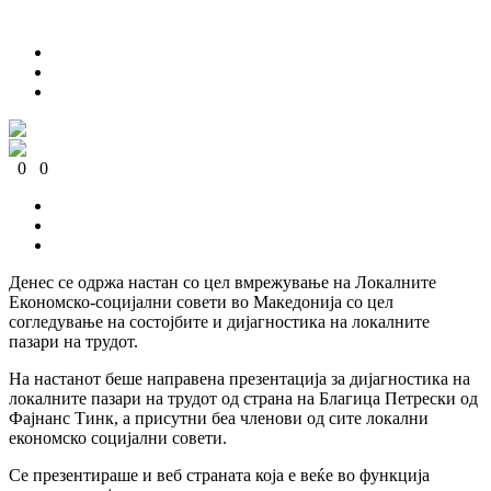
Сподели
0
0
0
0
0
0
Денес се одржа настан со цел вмрежување на Локалните
Економско-социјални совети во Македонија со цел
согледување на состојбите и дијагностика на локалните
пазари на трудот.
На настанот беше направена презентација за дијагностика на
локалните пазари на трудот од страна на Благица Петрески од
Фајнанс Тинк, а присутни беа членови од сите локални
економско социјални совети.
Се презентираше и веб страната која е веќе во функција