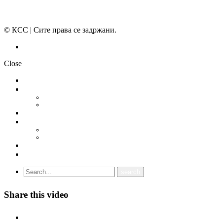
© КСС | Сите права се задржани.
Политика на приватност
Close
НОВОСТИ
ДОКУМЕНТИ
СТАТУТ
ПРОГРАМА
ГРАНСКИ СИНДИКАТИ
МЕЃУНАРОДНА СОРАБОТКА
СОЈУЗ НА САМОСТОЈНИ СИНДИКАТИ НА ХРВАТСКА (SSSH)
УНИЈА НА СЛОБОДНИ СИНДИКАТИ НА ЦРНА ГОРА (USSCG)
ВИДЕА
ГАЛЕРИЈА
Share this video