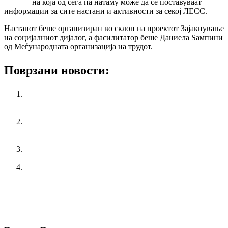
less.mk
на која од сега па натаму може да се поставуваат
информации за сите настани и активности за секој ЛЕСС.
Настанот беше организиран во склоп на проектот Зајакнување
на социјалниот дијалог, а фасилитатор беше Даниела Ѕампини
од Меѓународната организација на трудот.
Поврзани новости:
Синдикатот на енергетика, рударство и индустрија на
Македонија ги поддржува заложбите на Синдикатот на
полицијата во Македонија
Синдикатот на Поштенски и Телекомуникациски
оператори на Македонија дава поддршка за протестот и
изразува солидарност во борбата на СПМ
25 Ноември – СВЕТСКИ ДЕН ПРОТИВ НАСИЛСТВО
ВРЗ ЖЕНИТЕ
КСС се спротивставува на изјавата на Премиерот за
корупцијата во јавниот сектор
претходен
Се реализираше отворениот ден со КСС
следен
КСС домаќин на меѓународна обука на тема ,,Активно
стареење" организиранa од полскиот синдикат НСЗЗ
Солидарност