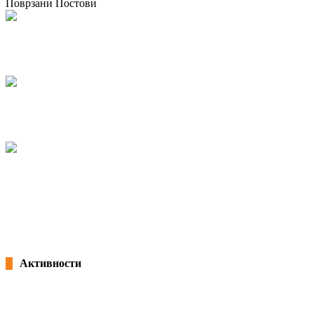
Поврзани Постови
Одржана национална работилница за корпоративно општествено
известување во Македонија
07/05/2026
kss
КСС дел од Годишната конференција на EZA во Брисел: „Социјална
правда во Европа која повторно се вооружува“
04/03/2026
kss
Потпишана „Декларација за партнерство и акција: Заедничка
посветеност за формализација на неформалната економија во Северна
Македонија“ и учество на панел на претседателот Благоја Ралповски
18/02/2026
kss
Активности