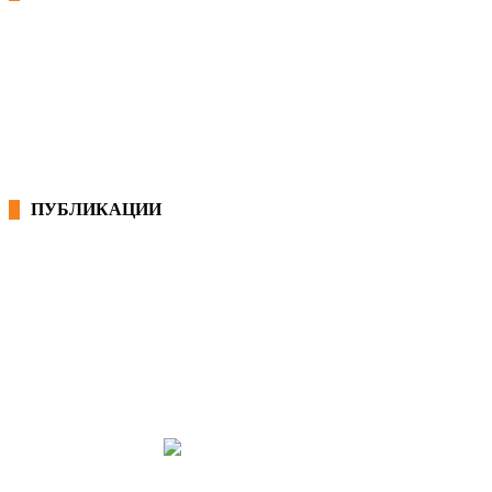
КОНВЕНЦИИ ВО РМ
ЕКОНОМСКО СОЦИЈАЛЕН СОВЕТ
ПУБЛИКАЦИИ
СИНДИКАТ НА 21-ви ВЕК
ПРЕГЛЕД НА МОТ
КОНВЕНЦИИ И ПРЕПОРАКИ ЗА БЗР
МИРНО РЕШАВАЊЕ НА СПОРОВИ