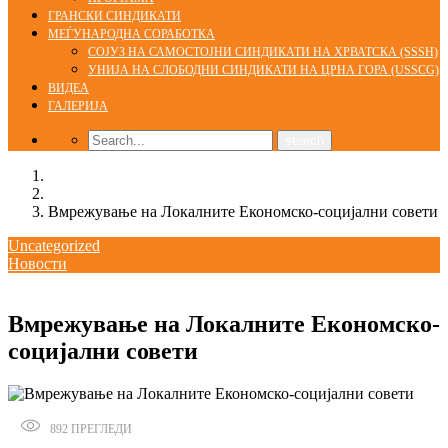
ГРАНСКИ СИНДИКАТИ
МЕЃУНАРОДНА СОРАБОТКА
СОЈУЗ НА САМОСТОЈНИ СИНДИКАТИ НА ХРВАТСКА (SSSH)
УНИЈА НА СЛОБОДНИ СИНДИКАТИ НА ЦРНА ГОРА (USSCG)
ВИДЕА
ГАЛЕРИЈА
Home
Uncategorized
Вмрежување на Локалните Економско-социјални совети
Uncategorized
Новости
29/09/2021
Вмрежување на Локалните Економско-
социјални совети
892
ПРЕГЛЕДИ