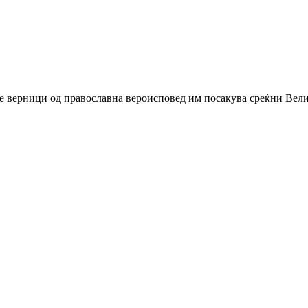
е верници од православна вероисповед им посакува среќни Велиг
!“
 бран, КСС со претставка до Инспекторатот за труд
равје при работа
вање во Македонија