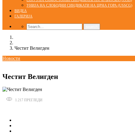
СОЈУЗ НА САМОСТОЈНИ СИНДИКАТИ НА ХРВАТСКА (SSSH)
УНИЈА НА СЛОБОДНИ СИНДИКАТИ НА ЦРНА ГОРА (USSCG)
ВИДЕА
ГАЛЕРИЈА
Home
Новости
Честит Велигден
Новости
09/04/2018
Честит Велигден
1.217
ПРЕГЛЕДИ
Сподели