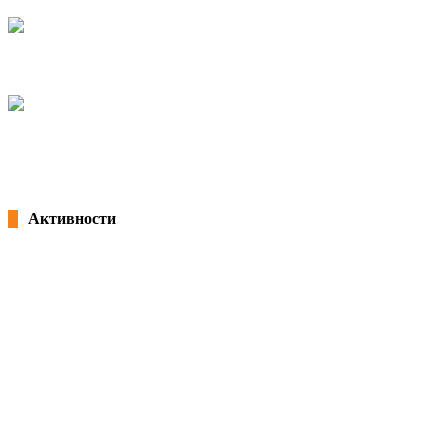
07/05/2026
kss
КСС дел од Годишната конференција на EZA во Брисел: „Социјална правд
04/03/2026
kss
Потпишана „Декларација за партнерство и акција: Заедничка посветеност
18/02/2026
kss
Активности