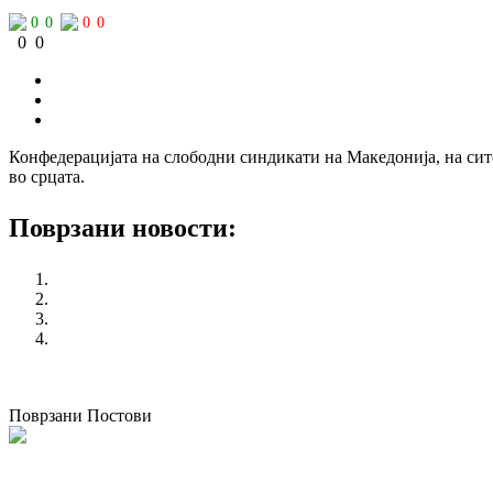
0
0
0
0
0
0
Конфедерацијата на слободни синдикати на Македонија, на сит
во срцата.
Поврзани новости:
Националната кампања „365 работнички права за младите
Протест на КСС во Кичево
Повеќе случаи на теренска работа за време на топлотниот
Отворено писмо до Владата
претходен
Состанок со претставници на МОТ за безбедност и зд
следен
Konferencija
Поврзани Постови
Одржана национална работилница за корпоративно општествено известу