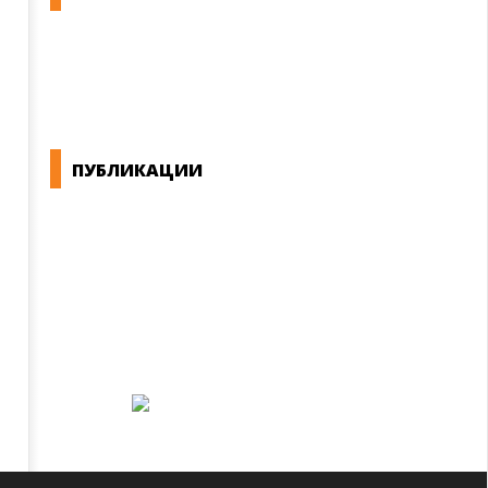
КОНВЕНЦИИ ВО РМ
ЕКОНОМСКО СОЦИЈАЛЕН СОВЕТ
ПУБЛИКАЦИИ
СИНДИКАТ НА 21-ви ВЕК
ПРЕГЛЕД НА МОТ
КОНВЕНЦИИ И ПРЕПОРАКИ ЗА БЗР
МИРНО РЕШАВАЊЕ НА СПОРОВИ