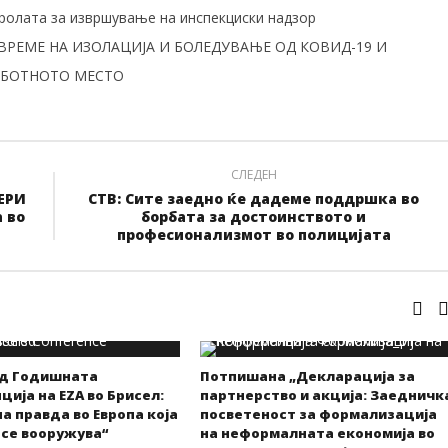
ролата за извршување на инспекциски надзор
 ВРЕМЕ НА ИЗОЛАЦИЈА И БОЛЕДУВАЊЕ ОД КОВИД-19 И
АБОТНОТО МЕСТО
СЛЕДЕН
ЕРИ
СТВ: Сите заедно ќе дадеме поддршка во
 во
борбата за достоинството и
професионализмот во полицијата
од Годишната
Потпишана „Декларација за
ија на EZA во Брисел:
партнерство и акција: Заедничк
а правда во Европа која
посветеност за формализација
 се вооружува“
на неформалната економија во