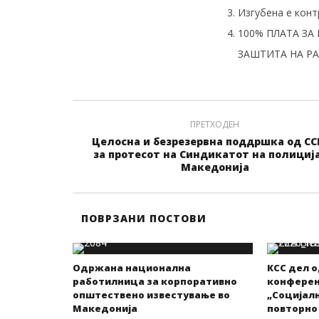
Изгубена е конт
100% ПЛАТА ЗА
ЗАШТИТА НА Р
ПРЕТХОДЕН
Целосна и безрезервна поддршка од СС
за протесот на Синдикатот на полиција
Македонија
ПОВРЗАНИ ПОСТОВИ
Одржана национална
КСС дел 
работилница за корпоративно
конференц
општествено известување во
„Социјалн
Македонија
повторно