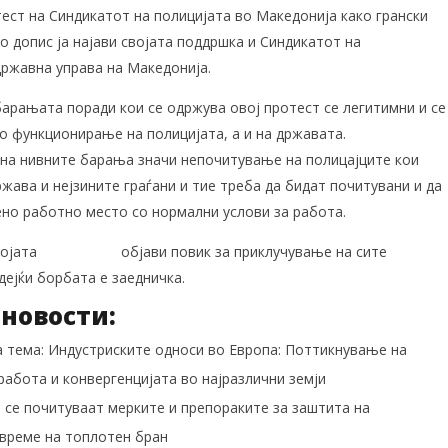
тест на Синдикатот на полицијата во Македонија како грански
о допис ја најави својата поддршка и Синдикатот на
државна управа на Македонија.
барањата поради кои се одржува овој протест се легитимни и се
о функционирање на полицијата, а и на државата.
а нивните барања значи непочитување на полицајците кои
жава и нејзините граѓани и тие треба да бидат почитувани и да
но работно место со нормални услови за работа.
војата
веб страна
објави повик за приклучување на сите
дејќи борбата е заедничка.
новости:
 тема: Индустриските односи во Европа: Поттикнување на
работа и конвергенцијата во најразлични земји
 се почитуваат мерките и препораките за заштита на
време на топлотен бран