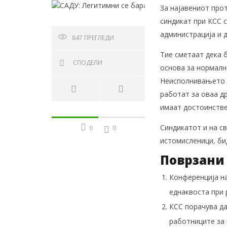
За најавениот про
синдикат при КСС с
администрација и 
847
ПРЕГЛЕДИ
Тие сметаат дека 
СПОДЕЛИ
основа за нормалн
Неисполнивањето н
работат за оваа др
имаат достоинстве
Синдикатот и на с
0
0
истомисленици, би
Поврзани 
Конференција на
еднаквоста при 
КСС порачува да
работниците за 