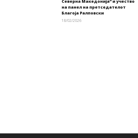
Северна Македонија“ и учество
на панел на претседателот
kss
Благоја Ралповски
18/02/2026
kss