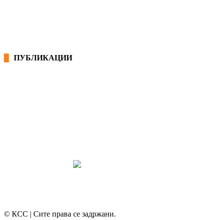
ЕКОНОМСКО СОЦИЈАЛЕН СОВЕТ
ПУБЛИКАЦИИ
СИНДИКАТ НА 21-ви ВЕК
ПРЕГЛЕД НА МОТ
КОНВЕНЦИИ И ПРЕПОРАКИ ЗА БЗР
МИРНО РЕШАВАЊЕ НА СПОРОВИ
© КСС | Сите права се задржани.