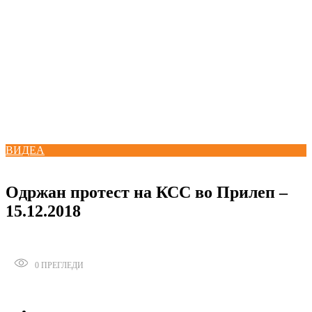
“Does the youth working rights are respected?”
07/02/2018
KSS through Public Protest expressed its demands
18/01/2018
KSS demands a pay rise according to the minimum wage rise through
respecting of the social dialogue
30/08/2017
ВИДЕА
19/12/2018
Одржан протест на КСС во Прилеп –
15.12.2018
0
ПРЕГЛЕДИ
Сподели