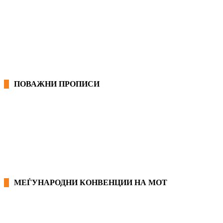
ОПШТИ КОЛЕКТИВНИ ДОГОВОРИ
ГРАНСКИ КОЛЕКТИВНИ ДОГОВОРИ
ПОВАЖНИ ПРОПИСИ
ЗАКОНИ ВО РМ
ПРИРАЧНИК ЗА РАБОТНИЧКИ ПРАВА
МЕЃУНАРОДНИ КОНВЕНЦИИ НА МОТ
КОНВЕНЦИИ ВО РМ