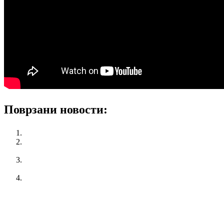
Поврзани новости:
Секција на жени на КСС го прославува 8-ми Март 2016
КСС го поддржа предлогот за покачување на платите во
јавниот сектор
КСС со мирен протест во Прилеп – Изјави на
раководството на КСС
Колку денови годишен одмор ми следуваат?
претходен
Колку се почитуваат работничките права на
младите во Р. Македонија?
следен
КСС со мирен протест во Прилеп - Изјави на
раководството на КСС