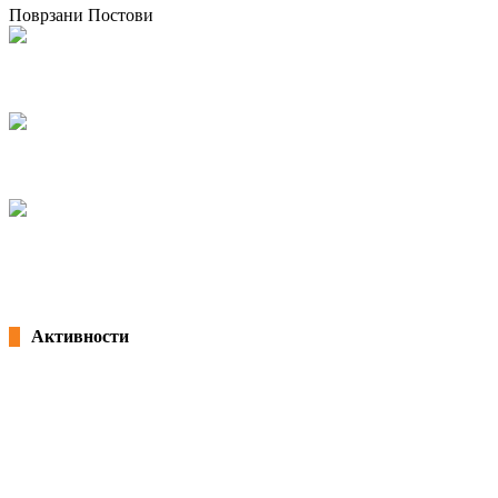
Поврзани Постови
Национална платформа за женско претприемништво
21/08/2024
kss
Првомајски протест ЗА ПРАВДА, ЗА ЕДНАКВОСТ!
25/04/2023
kss
Колку денови годишен одмор ми следуваат?
31/07/2020
Активности