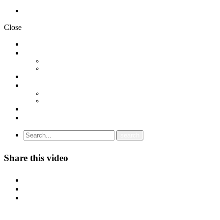
Политика на приватност
Close
НОВОСТИ
ДОКУМЕНТИ
СТАТУТ
ПРОГРАМА
ГРАНСКИ СИНДИКАТИ
МЕЃУНАРОДНА СОРАБОТКА
СОЈУЗ НА САМОСТОЈНИ СИНДИКАТИ НА ХРВАТСКА (SSSH)
УНИЈА НА СЛОБОДНИ СИНДИКАТИ НА ЦРНА ГОРА (USSCG)
ВИДЕА
ГАЛЕРИЈА
Share this video