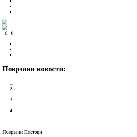
0
0
0
0
0
0
Поврзани новости:
Women’s section from KSS celebrates 8th of March 2016
Views and demands of KSS adopted on а regular session on
the Conference of KSS
KSS supports the proposal for raising the wages in the public
sector
KSS demands a pay rise according to the minimum wage rise
through respecting of the social dialogue
претходен
“Does the youth working rights are respected?”
Поврзани Постови