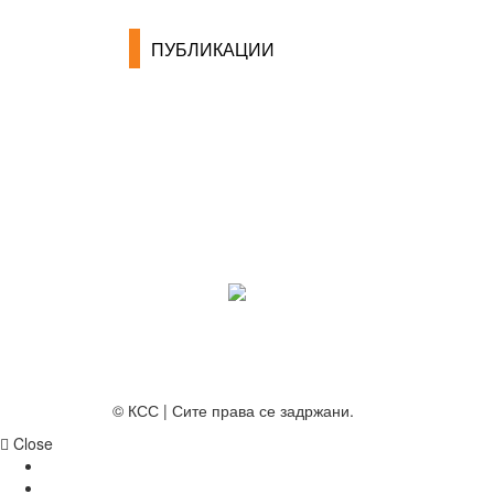
ПУБЛИКАЦИИ
СИНДИКАТ НА 21-ви ВЕК
ПРЕГЛЕД НА МОТ
КОНВЕНЦИИ И ПРЕПОРАКИ ЗА БЗР
МИРНО РЕШАВАЊЕ НА СПОРОВИ
© КСС | Сите права се задржани.
Close
НОВОСТИ
ДОКУМЕНТИ