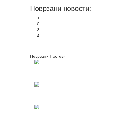
Поврзани новости:
Националната кампања „365 работнички прав
Конференција на тема: Индустриските односи 
КСС порачува да се почитуваат мерките и пр
Изгубена е контролата за извршување на инс
претходен
,,Работнички права вчера, денес и утре"
следен
Тренинг обука на тема: Дигитализација на п
Поврзани Постови
Одржана национална работилница за корпоративно о
07/05/2026
kss
КСС дел од Годишната конференција на EZA во Брисел
04/03/2026
kss
Потпишана „Декларација за партнерство и акција: За
Благоја Ралповски
18/02/2026
kss