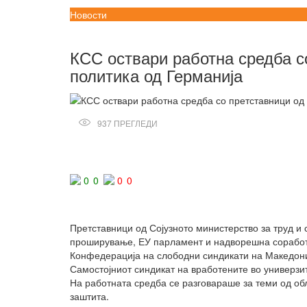
Новости
14/05/2024
kss
КСС оствари работна средба со
политика од Германија
937
ПРЕГЛЕДИ
Сподели
0
0
0
0
Претставници од Сојузното министерство за труд и с
проширување, ЕУ парламент и надворешна соработк
Конфедерација на слободни синдикати на Македони
Самостојниот синдикат на вработените во универзит
На работната средба се разговараше за теми од обл
заштита.