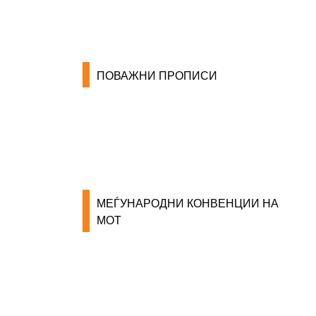
ГРАНСКИ КОЛЕКТИВНИ ДОГОВОРИ
ПОВАЖНИ ПРОПИСИ
ЗАКОНИ ВО РМ
ПРИРАЧНИК ЗА РАБОТНИЧКИ ПРАВА
МЕЃУНАРОДНИ КОНВЕНЦИИ НА
МОТ
КОНВЕНЦИИ ВО РМ
ЕКОНОМСКО СОЦИЈАЛЕН СОВЕТ