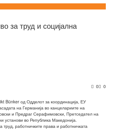
во за труд и социјална
0
0
dikt Bünker од Одделот за координација, ЕУ
садата на Германија во канцелариите на
повски и Предраг Серафимовски, Претседател на
ни установи во Република Македонија.
а труд, работничките права и работничката