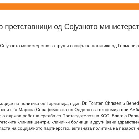
 претставници од Сојузното министерст
оцијална политика од Германија, г-дин Dr. Torsten Christen и Bene
а и г-ѓа Марина Серафимовска од Одделот за економија при Амба
ја одржаа работна средба со Претседателот на КСС, Благоја Рал
етските клиники,центри, клинички болници и други јавни здравстве
аста на социјалното партнерство, активната политика на пазарот н