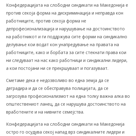
Конфедерацијата на слободни синдикати на Македонија е
против секоја форма на дискриминација и неправда кон
работниците, против секоја форма не
депрофесионализација и нарушување на достоинството
на работникот и ги поддржува сите форми на синдикално
делување кои водат кон унапредување на правата на
работниците, како и борбата за сите стекнати права кои
ни следуваат на нас како работници и синдикални лидери,
а кои постојани ни се прекршуваат и погазуваат.
Сметаме дека е недозволиво во една земја да се
деградира и да се обесправува полицијата, да се
загрозува професионализмот на една толку важна алка во
општествениот ланец, да се нарушува достоинството на
вработените и на нивните семејства.
Конфедерацијата на слободни синдикати на Македонија
остро го осудува секој напад врз синдикалните лидери и