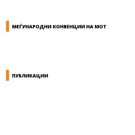
МЕЃУНАРОДНИ КОНВЕНЦИИ НА МОТ
КОНВЕНЦИИ ВО РМ
ЕКОНОМСКО СОЦИЈАЛЕН СОВЕТ
ПУБЛИКАЦИИ
СИНДИКАТ НА 21-ви ВЕК
ПРЕГЛЕД НА МОТ
КОНВЕНЦИИ И ПРЕПОРАКИ ЗА БЗР
МИРНО РЕШАВАЊЕ НА СПОРОВИ