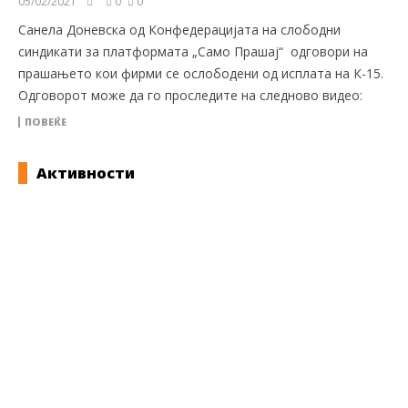
05/02/2021
0
0
Санела Доневска од Конфедерацијата на слободни
синдикати за платформата „Само Прашај“ одговори на
прашањето кои фирми се ослободени од исплата на К-15.
Одговорот може да го проследите на следново видео:
ПОВЕЌЕ
Активности