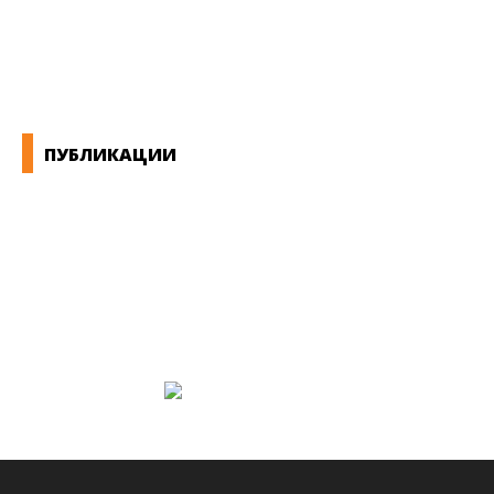
КОНВЕНЦИИ ВО РМ
ЕКОНОМСКО СОЦИЈАЛЕН СОВЕТ
ПУБЛИКАЦИИ
СИНДИКАТ НА 21-ви ВЕК
ПРЕГЛЕД НА МОТ
КОНВЕНЦИИ И ПРЕПОРАКИ ЗА БЗР
МИРНО РЕШАВАЊЕ НА СПОРОВИ