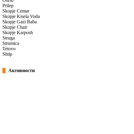
Ohrid
Prilep
Skopje Centar
Skopje Kisela Voda
Skopje Gazi Baba
Skopje Chair
Skopje Karposh
Struga
Strumica
Tetovo
Shtip
Активности