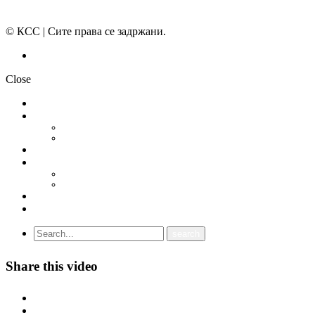
© КСС | Сите права се задржани.
Политика на приватност
Close
НОВОСТИ
ДОКУМЕНТИ
СТАТУТ
ПРОГРАМА
ГРАНСКИ СИНДИКАТИ
МЕЃУНАРОДНА СОРАБОТКА
СОЈУЗ НА САМОСТОЈНИ СИНДИКАТИ НА ХРВАТСКА (SSSH)
УНИЈА НА СЛОБОДНИ СИНДИКАТИ НА ЦРНА ГОРА (USSCG)
ВИДЕА
ГАЛЕРИЈА
Share this video