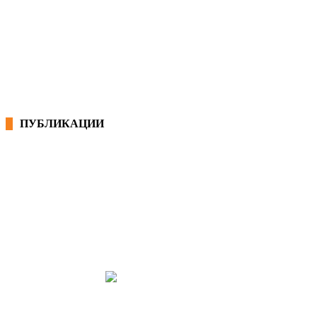
КОНВЕНЦИИ ВО РМ
ЕКОНОМСКО СОЦИЈАЛЕН СОВЕТ
ПУБЛИКАЦИИ
СИНДИКАТ НА 21-ви ВЕК
ПРЕГЛЕД НА МОТ
КОНВЕНЦИИ И ПРЕПОРАКИ ЗА БЗР
МИРНО РЕШАВАЊЕ НА СПОРОВИ