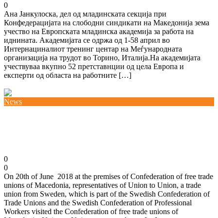
0
Ана Јанкулоска, дел од младинската секција при
Конфедерацијата на слободни синдикати на Македонија зема
учество на Европската младинска академија за работа на
иднината. Академијата се одржа од 1-58 април во
Интернациналиот тренинг центар на Меѓународната
организација на трудот во Торино, Италија.На академијата
учествуваа вкупно 52 претставнции од цела Европа и
експерти од областа на работните […]
Повеќе
News
Meeting with representatives from Union to Union
from Sweden
20/06/2018
0
0
On 20th of June 2018 at the premises of Confederation of free trade
unions of Macedonia, representatives of Union to Union, a trade
union from Sweden, which is part of the Swedish Confederation of
Trade Unions and the Swedish Confederation of Professional
Workers visited the Confederation of free trade unions of