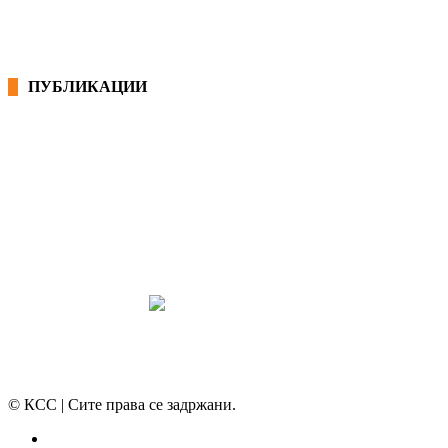
ПУБЛИКАЦИИ
СИНДИКАТ НА 21-ви ВЕК
ПРЕГЛЕД НА МОТ
КОНВЕНЦИИ И ПРЕПОРАКИ ЗА БЗР
МИРНО РЕШАВАЊЕ НА СПОРОВИ
© КСС | Сите права се задржани.
Политика на приватност