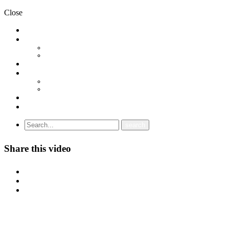
Close
НОВОСТИ
ДОКУМЕНТИ
СТАТУТ
ПРОГРАМА
ГРАНСКИ СИНДИКАТИ
МЕЃУНАРОДНА СОРАБОТКА
СОЈУЗ НА САМОСТОЈНИ СИНДИКАТИ НА ХРВАТСКА (SSSH)
УНИЈА НА СЛОБОДНИ СИНДИКАТИ НА ЦРНА ГОРА (USSCG)
ВИДЕА
ГАЛЕРИЈА
Share this video