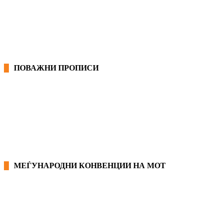
ГРАНСКИ КОЛЕКТИВНИ ДОГОВОРИ
ПОВАЖНИ ПРОПИСИ
ЗАКОНИ ВО РМ
ПРИРАЧНИК ЗА РАБОТНИЧКИ ПРАВА
МЕЃУНАРОДНИ КОНВЕНЦИИ НА МОТ
КОНВЕНЦИИ ВО РМ
ЕКОНОМСКО СОЦИЈАЛЕН СОВЕТ