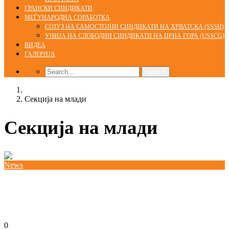
ГРАНСКИ СИНДИКАТИ
МЕЃУНАРОДНА СОРАБОТКА
СОЈУЗ НА САМОСТОЈНИ СИНДИКАТИ НА ХРВАТСКА (SSSH)
УНИЈА НА СЛОБОДНИ СИНДИКАТИ НА ЦРНА ГОРА (USSCG)
ВИДЕА
ГАЛЕРИЈА
Home
Секција на млади
Секција на млади
News
КСС со свој претставник на Европска Академија
за млади на тема “Работата на иднината”
08/04/2019
0