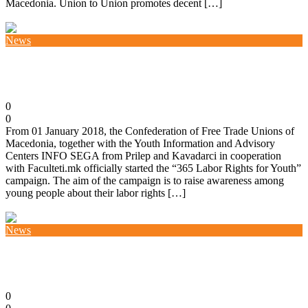
Macedonia. Union to Union promotes decent […]
Повеќе
News
National Campaign “365 Labor Rights for Youth”
25/01/2018
0
0
From 01 January 2018, the Confederation of Free Trade Unions of
Macedonia, together with the Youth Information and Advisory
Centers INFO SEGA from Prilep and Kavadarci in cooperation
with Faculteti.mk officially started the “365 Labor Rights for Youth”
campaign. The aim of the campaign is to raise awareness among
young people about their labor rights […]
Повеќе
News
ILO Workshop- Labor rights of youth at workplace
04/12/2017
0