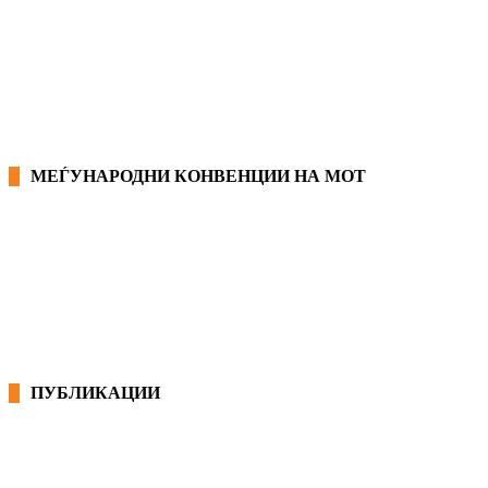
ЗАКОНИ ВО РМ
ПРИРАЧНИК ЗА РАБОТНИЧКИ ПРАВА
МЕЃУНАРОДНИ КОНВЕНЦИИ НА МОТ
КОНВЕНЦИИ ВО РМ
ЕКОНОМСКО СОЦИЈАЛЕН СОВЕТ
ПУБЛИКАЦИИ
СИНДИКАТ НА 21-ви ВЕК
ПРЕГЛЕД НА МОТ