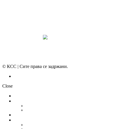
КОНВЕНЦИИ И ПРЕПОРАКИ ЗА БЗР
МИРНО РЕШАВАЊЕ НА СПОРОВИ
© КСС | Сите права се задржани.
Политика на приватност
Close
НОВОСТИ
ДОКУМЕНТИ
СТАТУТ
ПРОГРАМА
ГРАНСКИ СИНДИКАТИ
МЕЃУНАРОДНА СОРАБОТКА
СОЈУЗ НА САМОСТОЈНИ СИНДИКАТИ НА ХРВАТСКА (SSSH)
УНИЈА НА СЛОБОДНИ СИНДИКАТИ НА ЦРНА ГОРА (USSCG)