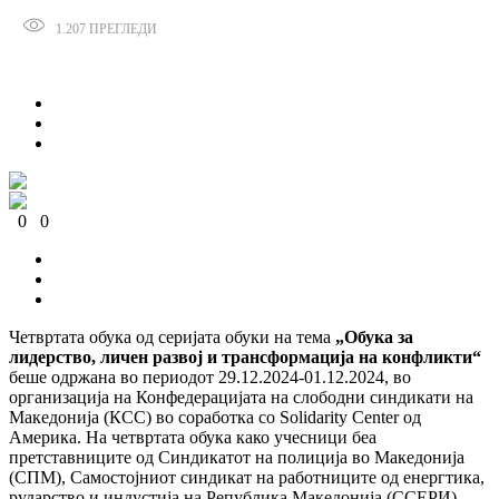
1.207
ПРЕГЛЕДИ
Сподели
0
0
0
0
0
0
Четвртата обука од серијата обуки на тема
„Обук
а
за
лидерство, личен развој и трансформација на конфликти“
беше одржана во периодот 29.12.2024-01.12.2024, во
организација на Конфедерацијата на слободни синдикати на
Македонија (КСС) во соработка со Solidarity Center од
Америка. На четвртата обука како учесници беа
претставниците од Синдикатот на полиција во Македонија
(СПМ), Самостојниот синдикат на работниците од енергтика,
рударство и индустија на Република Македонија (ССЕРИ),