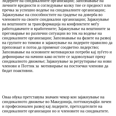
лидерите на синдикалните организации; Запознавање на
личните вредности и согледување колку тие се предност или
пречка за успешно водење на синдикалните организации;
Зајакнување на способностите на градење на доверба во
членовите на своите синдикални организации; Зајакнување
на вештините за трансформација на конфликтите меѓу
работодавачите и вработените; Зајакнување на вештините за
преговарање во различни ситуации во тек на водење на
синдикалните организации; Запознавање на фазите на развој
на групите во тимови и зајакнување на лидерите правилно да
препознаат и потоа да применат соодветно лидерство;
Запознавање на основните мотивациски потреби кај луѓето и
дефинирање на начини како истите се задоволуваат преку
синдикалното движење; Зајакнување за регрутирање на нови
членови и Поттик за мотивирање на постоечки членови да
бидат поактивни.
Оваа обука претставува значаен чекор кон зајакнување на
синдикалното движење во Македонија, поттикнувајќи личен
и професионален развој кај лидерите, претседателите на
синдикалните организации но и членовите на синдикатите.