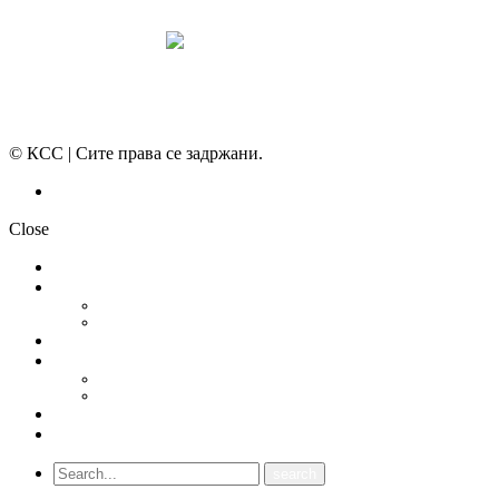
© КСС | Сите права се задржани.
Политика на приватност
Close
НОВОСТИ
ДОКУМЕНТИ
СТАТУТ
ПРОГРАМА
ГРАНСКИ СИНДИКАТИ
МЕЃУНАРОДНА СОРАБОТКА
СОЈУЗ НА САМОСТОЈНИ СИНДИКАТИ НА ХРВАТСКА (SSSH)
УНИЈА НА СЛОБОДНИ СИНДИКАТИ НА ЦРНА ГОРА (USSCG)
ВИДЕА
ГАЛЕРИЈА