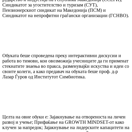
Синдикатот за угостителство и туризам (СУТ),
Пензионерскиот синдикат на Македонија (ПСМ) и
Синдикатот на непрофитни граѓански организации (ГСНВО).
Обуката беше спроведена преку интерактивни дискусии и
работа во тимови, кои овозможија учесниците да ги применат
стекнатите знаења во пракса, разменувајќи искуства и идеи со
своите колеги, а како предавач на обуката беше проф. д-р
Лазар Ѓуров од Институтот Симбиотика.
Целта на овие обуки е: Зајакнување на отвореноста на личен
развој и учење; Прифаќање на GROWTH MINDSET-от како
клучен за напредок; Зајакнување на лидерските капацитети на