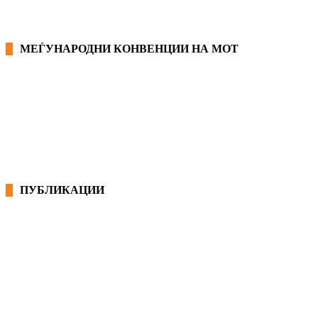
МЕЃУНАРОДНИ КОНВЕНЦИИ НА МОТ
КОНВЕНЦИИ ВО РМ
ЕКОНОМСКО СОЦИЈАЛЕН СОВЕТ
ПУБЛИКАЦИИ
СИНДИКАТ НА 21-ви ВЕК
ПРЕГЛЕД НА МОТ
КОНВЕНЦИИ И ПРЕПОРАКИ ЗА БЗР
МИРНО РЕШАВАЊЕ НА СПОРОВИ