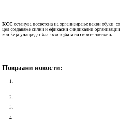
КСС
останува посветена на организирање вакви обуки, со
цел создавање силни и ефикасни синдикални организации
кои ќе ја унапредат благосостојбата на своите членови.
Поврзани новости:
“КСС со подршка за генералниот штрајк на СОНК и
повик до родителите за солидарност кон просветните
работници “
Јавниот сектор да работи од 9 до 3, за да се заштеди
електрична енергија
Прва национална работилница како дел од проектот
ЕФАД
КСС ја одржа втората Обука за лидерство, личен развој
и трансформација на конфликти