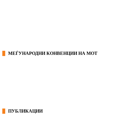
ЗАКОНИ ВО РМ
ПРИРАЧНИК ЗА РАБОТНИЧКИ ПРАВА
МЕЃУНАРОДНИ КОНВЕНЦИИ НА МОТ
КОНВЕНЦИИ ВО РМ
ЕКОНОМСКО СОЦИЈАЛЕН СОВЕТ
ПУБЛИКАЦИИ
СИНДИКАТ НА 21-ви ВЕК