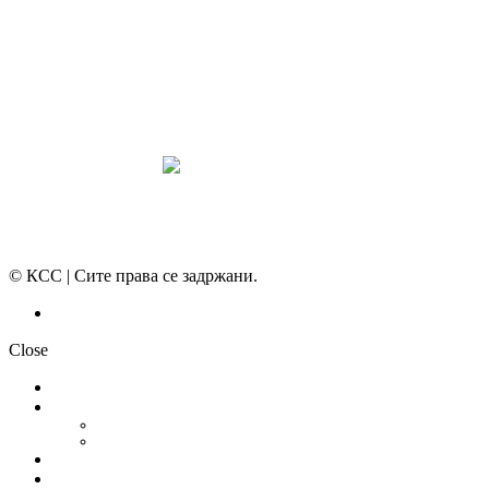
ПРЕГЛЕД НА МОТ
КОНВЕНЦИИ И ПРЕПОРАКИ ЗА БЗР
МИРНО РЕШАВАЊЕ НА СПОРОВИ
© КСС | Сите права се задржани.
Политика на приватност
Close
НОВОСТИ
ДОКУМЕНТИ
СТАТУТ
ПРОГРАМА
ГРАНСКИ СИНДИКАТИ
МЕЃУНАРОДНА СОРАБОТКА