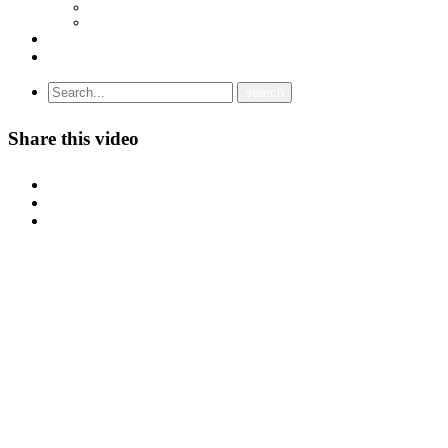
СОЈУЗ НА САМОСТОЈНИ СИНДИКАТИ НА ХРВАТСКА (SSSH)
УНИЈА НА СЛОБОДНИ СИНДИКАТИ НА ЦРНА ГОРА (USSCG)
ВИДЕА
ГАЛЕРИЈА
Share this video