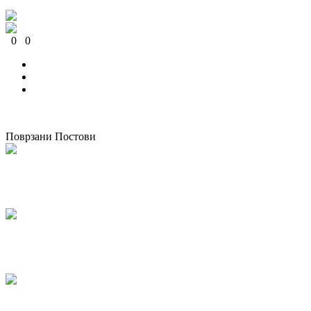
0
0
0
0
0
0
Поврзани Постови
Одржана национална работилница за корпоративно општествено
известување во Македонија
07/05/2026
kss
КСС дел од Годишната конференција на EZA во Брисел: „Социјална
правда во Европа која повторно се вооружува“
04/03/2026
kss