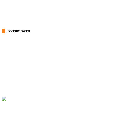
Потпишана „Декларација за партнерство и акција: Заедничка
посветеност за формализација на неформалната економија во Северна
Македонија“ и учество на панел на претседателот Благоја Ралповски
18/02/2026
kss
Активности