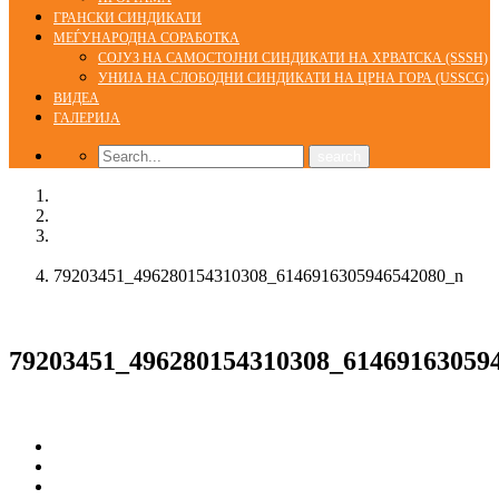
ГРАНСКИ СИНДИКАТИ
МЕЃУНАРОДНА СОРАБОТКА
СОЈУЗ НА САМОСТОЈНИ СИНДИКАТИ НА ХРВАТСКА (SSSH)
УНИЈА НА СЛОБОДНИ СИНДИКАТИ НА ЦРНА ГОРА (USSCG)
ВИДЕА
ГАЛЕРИЈА
Home
Галерија
Се одржа третата синдикална школа во организација на
КСС
79203451_496280154310308_6146916305946542080_n
05/12/2019
79203451_496280154310308_61469163059
Сподели