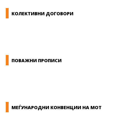
КОЛЕКТИВНИ ДОГОВОРИ
ОПШТИ КОЛЕКТИВНИ ДОГОВОРИ
ГРАНСКИ КОЛЕКТИВНИ ДОГОВОРИ
ПОВАЖНИ ПРОПИСИ
ЗАКОНИ ВО РМ
ПРИРАЧНИК ЗА РАБОТНИЧКИ ПРАВА
МЕЃУНАРОДНИ КОНВЕНЦИИ НА МОТ
КОНВЕНЦИИ ВО РМ
ЕКОНОМСКО СОЦИЈАЛЕН СОВЕТ