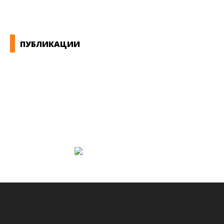
ПУБЛИКАЦИИ
СИНДИКАТ НА 21-ви ВЕК
ПРЕГЛЕД НА МОТ
КОНВЕНЦИИ И ПРЕПОРАКИ ЗА БЗР
МИРНО РЕШАВАЊЕ НА СПОРОВИ