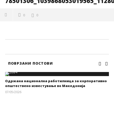
78501306_1039868053019565_1128
0
0
ПОВРЗАНИ ПОСТОВИ
Одржана национална работилница за корпоративно
општествено известување во Македонија
07/05/2026
kss