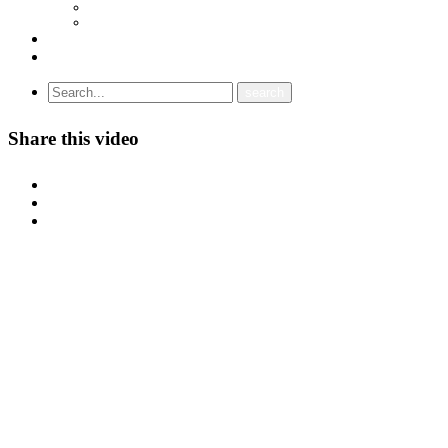
СОЈУЗ НА САМОСТОЈНИ СИНДИКАТИ НА ХРВАТСКА (SSSH)
УНИЈА НА СЛОБОДНИ СИНДИКАТИ НА ЦРНА ГОРА (USSCG)
ВИДЕА
ГАЛЕРИЈА
Share this video