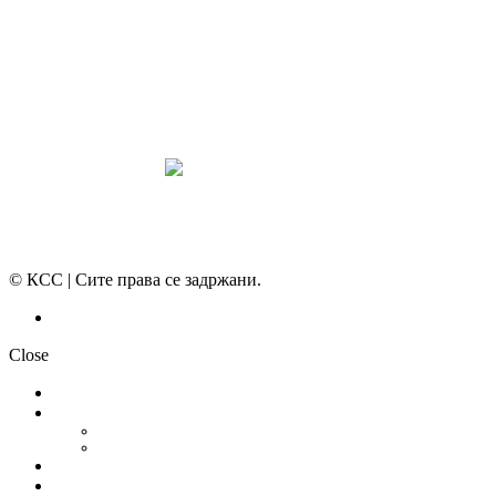
ПРЕГЛЕД НА МОТ
КОНВЕНЦИИ И ПРЕПОРАКИ ЗА БЗР
МИРНО РЕШАВАЊЕ НА СПОРОВИ
© КСС | Сите права се задржани.
Политика на приватност
Close
НОВОСТИ
ДОКУМЕНТИ
СТАТУТ
ПРОГРАМА
ГРАНСКИ СИНДИКАТИ
МЕЃУНАРОДНА СОРАБОТКА