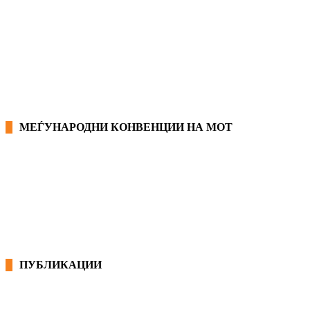
ЗАКОНИ ВО РМ
ПРИРАЧНИК ЗА РАБОТНИЧКИ ПРАВА
МЕЃУНАРОДНИ КОНВЕНЦИИ НА МОТ
КОНВЕНЦИИ ВО РМ
ЕКОНОМСКО СОЦИЈАЛЕН СОВЕТ
ПУБЛИКАЦИИ
СИНДИКАТ НА 21-ви ВЕК