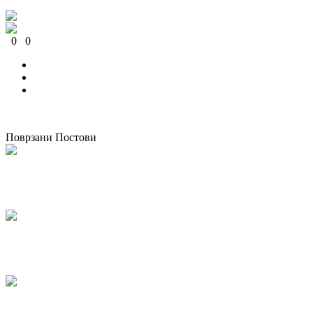
0
0
0
0
0
0
Поврзани Постови
Одржана национална работилница за корпоративно општествено
известување во Македонија
07/05/2026
kss
КСС дел од Годишната конференција на EZA во Брисел: „Социјална
правда во Европа која повторно се вооружува“
04/03/2026
kss