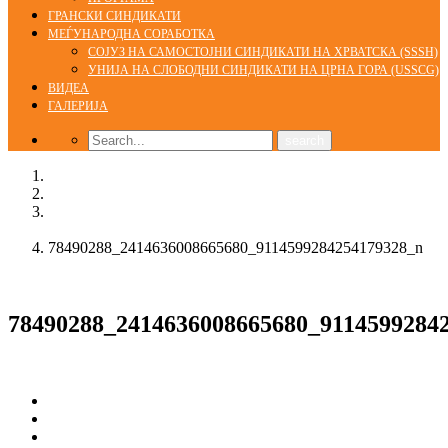
ГРАНСКИ СИНДИКАТИ
МЕЃУНАРОДНА СОРАБОТКА
СОЈУЗ НА САМОСТОЈНИ СИНДИКАТИ НА ХРВАТСКА (SSSH)
УНИЈА НА СЛОБОДНИ СИНДИКАТИ НА ЦРНА ГОРА (USSCG)
ВИДЕА
ГАЛЕРИЈА
Home
Галерија
Се одржа третата синдикална школа во организација на
КСС
78490288_2414636008665680_9114599284254179328_n
05/12/2019
78490288_2414636008665680_9114599284
Сподели