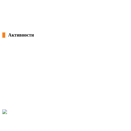
Потпишана „Декларација за партнерство и акција: Заедничка
посветеност за формализација на неформалната економија во Северна
Македонија“ и учество на панел на претседателот Благоја Ралповски
18/02/2026
kss
Активности