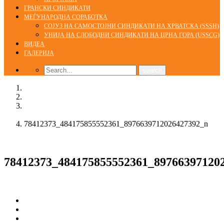
ГРАНСКИ СИНДИКАТИ
МЕЃУНАРОДНА СОРАБОТКА
СОЈУЗ НА САМОСТОЈНИ СИНДИКАТИ НА ХРВАТСКА (SSSH)
УНИЈА НА СЛОБОДНИ СИНДИКАТИ НА ЦРНА ГОРА (USSCG)
ВИДЕА
ГАЛЕРИЈА
Home
Галерија
Се одржа третата синдикална школа во организација на
КСС
78412373_484175855552361_8976639712026427392_n
05/12/2019
78412373_484175855552361_89766397120
Сподели