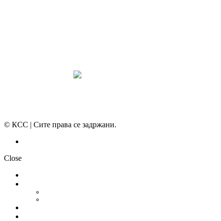
ПРЕГЛЕД НА МОТ
КОНВЕНЦИИ И ПРЕПОРАКИ ЗА БЗР
МИРНО РЕШАВАЊЕ НА СПОРОВИ
© КСС | Сите права се задржани.
Политика на приватност
Close
НОВОСТИ
ДОКУМЕНТИ
СТАТУТ
ПРОГРАМА
ГРАНСКИ СИНДИКАТИ
МЕЃУНАРОДНА СОРАБОТКА