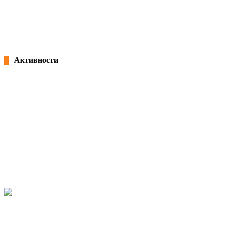
Потпишана „Декларација за партнерство и акција: Заедничка
посветеност за формализација на неформалната економија во Северна
Македонија“ и учество на панел на претседателот Благоја Ралповски
18/02/2026
kss
Активности