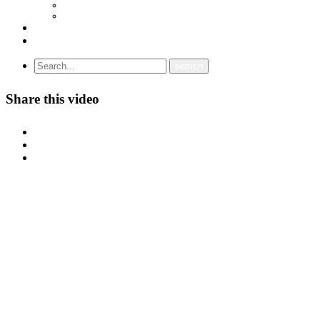
СОЈУЗ НА САМОСТОЈНИ СИНДИКАТИ НА ХРВАТСКА (SSSH)
УНИЈА НА СЛОБОДНИ СИНДИКАТИ НА ЦРНА ГОРА (USSCG)
ВИДЕА
ГАЛЕРИЈА
Share this video