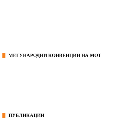
ЗАКОНИ ВО РМ
ПРИРАЧНИК ЗА РАБОТНИЧКИ ПРАВА
МЕЃУНАРОДНИ КОНВЕНЦИИ НА МОТ
КОНВЕНЦИИ ВО РМ
ЕКОНОМСКО СОЦИЈАЛЕН СОВЕТ
ПУБЛИКАЦИИ
СИНДИКАТ НА 21-ви ВЕК