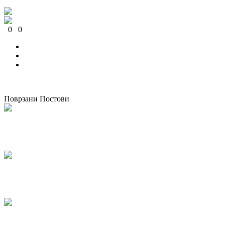
0
0
0
0
0
0
Поврзани Постови
Одржана национална работилница за корпоративно општествено
известување во Македонија
07/05/2026
kss
КСС дел од Годишната конференција на EZA во Брисел: „Социјална
правда во Европа која повторно се вооружува“
04/03/2026
kss