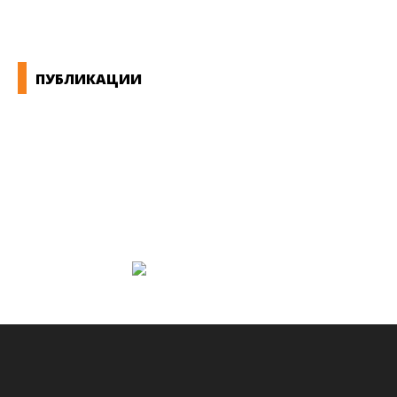
ПУБЛИКАЦИИ
СИНДИКАТ НА 21-ви ВЕК
ПРЕГЛЕД НА МОТ
КОНВЕНЦИИ И ПРЕПОРАКИ ЗА БЗР
МИРНО РЕШАВАЊЕ НА СПОРОВИ