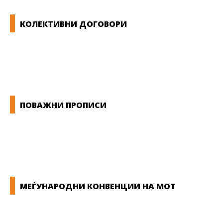
КОЛЕКТИВНИ ДОГОВОРИ
ОПШТИ КОЛЕКТИВНИ ДОГОВОРИ
ГРАНСКИ КОЛЕКТИВНИ ДОГОВОРИ
ПОВАЖНИ ПРОПИСИ
ЗАКОНИ ВО РМ
ПРИРАЧНИК ЗА РАБОТНИЧКИ ПРАВА
МЕЃУНАРОДНИ КОНВЕНЦИИ НА МОТ
КОНВЕНЦИИ ВО РМ
ЕКОНОМСКО СОЦИЈАЛЕН СОВЕТ