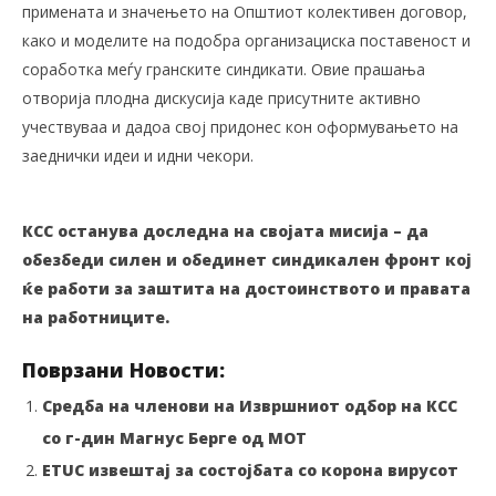
примената и значењето на Општиот колективен договор,
како и моделите на подобра организациска поставеност и
соработка меѓу гранските синдикати. Овие прашања
отворија плодна дискусија каде присутните активно
учествуваа и дадоа свој придонес кон оформувањето на
заеднички идеи и идни чекори.
КСС останува доследна на својата мисија – да
обезбеди силен и обединет синдикален фронт кој
ќе работи за заштита на достоинството и правата
на работниците.
Поврзани Новости:
Средба на членови на Извршниот одбор на КСС
со г-дин Магнус Берге од МОТ
ETUC извештај за состојбата со корона вирусот