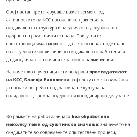
Овој настан претставуваше важен сегмент од
активностите на КСС насочени кон јакнење на
синдикалната структура и заедничкото делување во
одбрана на работничките права. Присутните
претставници имаа можност да се запознаат подетално
со актуелните предизвици во синдикалното работење и
да дискутираат за начините за нивно надминување.
На почетокот, учесниците ги поздрави
претседателот
на КСС, Благоја Ралповски
, кој преку своето обраќање
ја нагласи потребата од развивање култура на
солидарност, заемна поддршка и координирано делување.
Во рамките на работилницата
беа обработени
неколку теми од суштинско значење
: значењето на
синдикатите во современите општествени процеси,