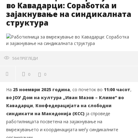
во Кавадарци: Соработка и
зајакнување на синдикалната
структура
564
ПРЕГЛЕДИ
0
0
На
25 ноември 2025 година
, со почеток во
11:00 часот
,
во ЈОУ Дом на култура „Иван Мазов – Климе“ во
Кавадарци
,
Конфедерацијата на слободни
синдикати на Македонија (КСС)
ја спроведе
работилницата посветена на зајакнување на
вмрежувањето и координацијата меѓу синдикалните
организации.