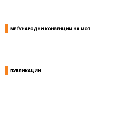
ПРИРАЧНИК ЗА РАБОТНИЧКИ ПРАВА
МЕЃУНАРОДНИ КОНВЕНЦИИ НА МОТ
КОНВЕНЦИИ ВО РМ
ЕКОНОМСКО СОЦИЈАЛЕН СОВЕТ
ПУБЛИКАЦИИ
СИНДИКАТ НА 21-ви ВЕК
ПРЕГЛЕД НА МОТ
КОНВЕНЦИИ И ПРЕПОРАКИ ЗА БЗР
МИРНО РЕШАВАЊЕ НА СПОРОВИ