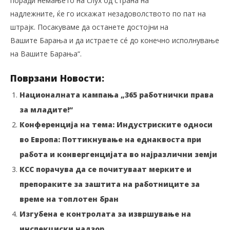
поради немањето на слух од страна на
надлежните, ќе го искажат незадоволството по пат на
штрајк. Посакуваме да останете достојни на
Вашите Барања и да истраете сé до конечно исполнување
на Вашите Барања“.
Поврзани Новости:
Националната кампања „365 работнички права
за младите!“
Конференција на тема: Индустриските односи
во Европа: Поттикнување на еднаквоста при
работа и конвергенцијата во најразлични земји
КСС порачува да се почитуваат мерките и
препораките за заштита на работниците за
време на топлотен бран
Изгубена е контролата за извршување на
инспекциски надзор