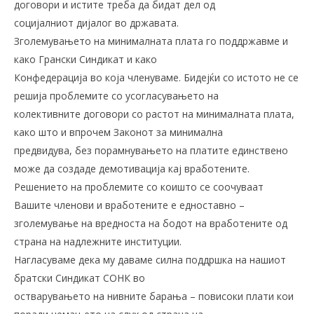
договори и истите треба да бидат дел од
социјалниот дијалог во државата.
Зголемувањето на минималната плата го поддржавме и
како Грански Синдикат и како
Конфедерација во која членуваме. Бидејќи со истото не се
решија проблемите со усогласувањето на
колективните договори со растот на минималната плата,
како што и впрочем Законот за минимална
предвидува, без порамнувањето на платите единствено
може да создаде демотивација кај вработените.
Решението на проблемите со коишто се соочуваат
Вашите членови и вработените е едноставно –
зголемување на вредноста на бодот на вработените од
страна на надлежните институции.
Нагласуваме дека му даваме силна поддршка на нашиот
братски Синдикат СОНК во
остварувањето на нивните барања – повисоки плати кои