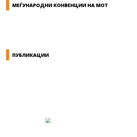
МЕЃУНАРОДНИ КОНВЕНЦИИ НА МОТ
КОНВЕНЦИИ ВО РМ
ЕКОНОМСКО СОЦИЈАЛЕН СОВЕТ
ПУБЛИКАЦИИ
СИНДИКАТ НА 21-ви ВЕК
ПРЕГЛЕД НА МОТ
КОНВЕНЦИИ И ПРЕПОРАКИ ЗА БЗР
МИРНО РЕШАВАЊЕ НА СПОРОВИ