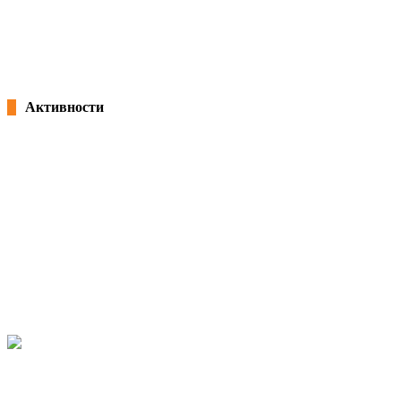
Потпишана „Декларација за партнерство и акција: Заедничка
посветеност за формализација на неформалната економија во Северна
Македонија“ и учество на панел на претседателот Благоја Ралповски
18/02/2026
kss
Активности