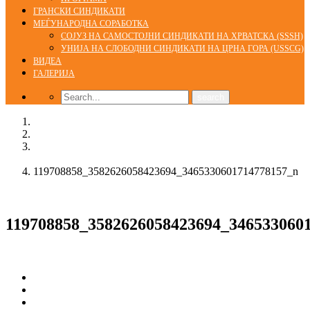
ГРАНСКИ СИНДИКАТИ
МЕЃУНАРОДНА СОРАБОТКА
СОЈУЗ НА САМОСТОЈНИ СИНДИКАТИ НА ХРВАТСКА (SSSH)
УНИЈА НА СЛОБОДНИ СИНДИКАТИ НА ЦРНА ГОРА (USSCG)
ВИДЕА
ГАЛЕРИЈА
Home
Галерија
КСС учествува во дводневниот семинар во организација
на МЗЗПР
119708858_3582626058423694_3465330601714778157_n
18/09/2020
119708858_3582626058423694_346533060
Сподели