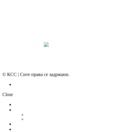
ПРЕГЛЕД НА МОТ
КОНВЕНЦИИ И ПРЕПОРАКИ ЗА БЗР
МИРНО РЕШАВАЊЕ НА СПОРОВИ
© КСС | Сите права се задржани.
Политика на приватност
Close
НОВОСТИ
ДОКУМЕНТИ
СТАТУТ
ПРОГРАМА
ГРАНСКИ СИНДИКАТИ
МЕЃУНАРОДНА СОРАБОТКА