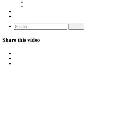
СОЈУЗ НА САМОСТОЈНИ СИНДИКАТИ НА ХРВАТСКА (SSSH)
УНИЈА НА СЛОБОДНИ СИНДИКАТИ НА ЦРНА ГОРА (USSCG)
ВИДЕА
ГАЛЕРИЈА
Share this video