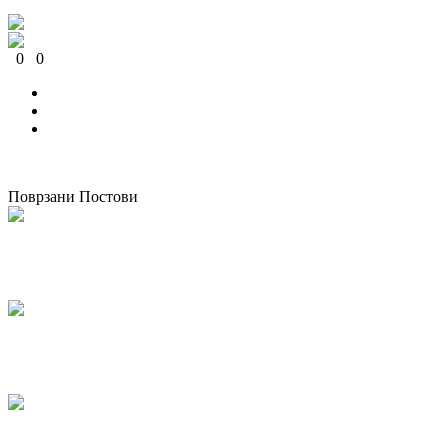
0
0
0
0
0
0
Поврзани Постови
Одржана национална работилница за корпоративно општествено
известување во Македонија
07/05/2026
kss
КСС дел од Годишната конференција на EZA во Брисел: „Социјална
правда во Европа која повторно се вооружува“
04/03/2026
kss