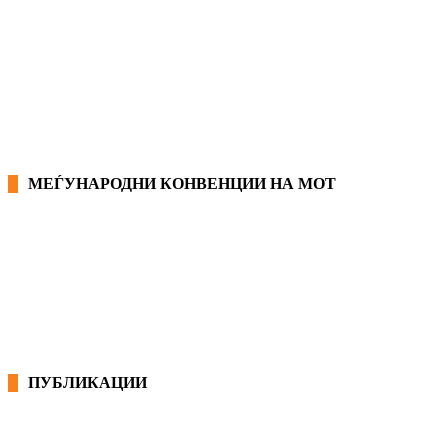
ЗАКОНИ ВО РМ
ПРИРАЧНИК ЗА РАБОТНИЧКИ ПРАВА
МЕЃУНАРОДНИ КОНВЕНЦИИ НА МОТ
КОНВЕНЦИИ ВО РМ
ЕКОНОМСКО СОЦИЈАЛЕН СОВЕТ
ПУБЛИКАЦИИ
СИНДИКАТ НА 21-ви ВЕК