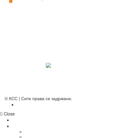
СИНДИКАТ НА 21-ви ВЕК
ПРЕГЛЕД НА МОТ
КОНВЕНЦИИ И ПРЕПОРАКИ ЗА БЗР
МИРНО РЕШАВАЊЕ НА СПОРОВИ
© КСС | Сите права се задржани.
Политика на приватност
Close
НОВОСТИ
ДОКУМЕНТИ
СТАТУТ
ПРОГРАМА