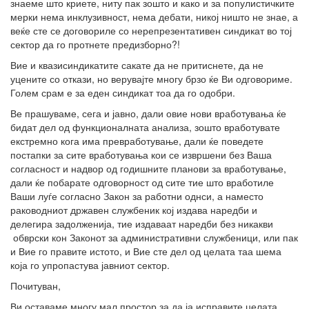
знаеме што криете, ниту пак зошто и како и за популистичките
мерки нема инклузивност, нема дебати, никој ништо не знае, а
веќе сте се договориле со нерепрезентативен синдикат во тој
сектор да го протнете предизборно?!
Вие и квазисиндикатите сакате да не притиснете, да не
уцените со откази, но верувајте многу брзо ќе Ви одговориме.
Голем срам е за еден синдикат тоа да го одобри.
Ве прашуваме, сега и јавно, дали овие нови вработувања ќе
бидат дел од функционалната анализа, зошто вработувате
екстремно кога има превработување, дали ќе поведете
постапки за сите вработувања кои се извршени без Ваша
согласност и надвор од годишните планови за вработување,
дали ќе побарате одговорност од сите тие што вработиле
Ваши луѓе согласно Закон за работни однси, а наместо
раководниот државен службеник кој издава наредби и
делегира задолженија, тие издаваат наредби без никакви
обврски кон Законот за административни службеници, или пак
и Вие го правите истото, и Вие сте дел од целата таа шема
која го упропастува јавниот сектор.
Почитуван,
Ви оставаме многу мал простор за да ја исправите целата