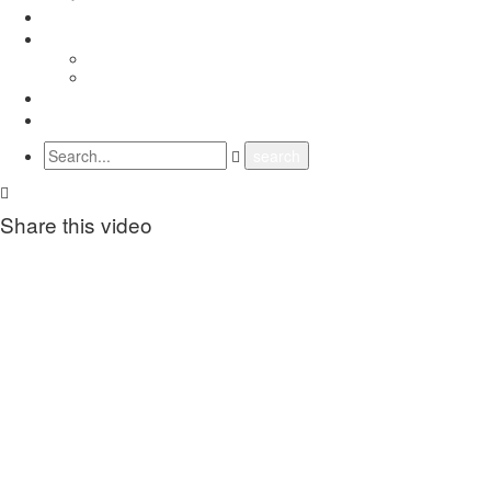
ГРАНСКИ СИНДИКАТИ
МЕЃУНАРОДНА СОРАБОТКА
СОЈУЗ НА САМОСТОЈНИ СИНДИКАТИ НА ХРВАТСКА (SSSH)
УНИЈА НА СЛОБОДНИ СИНДИКАТИ НА ЦРНА ГОРА (USSCG)
ВИДЕА
ГАЛЕРИЈА
Share this video