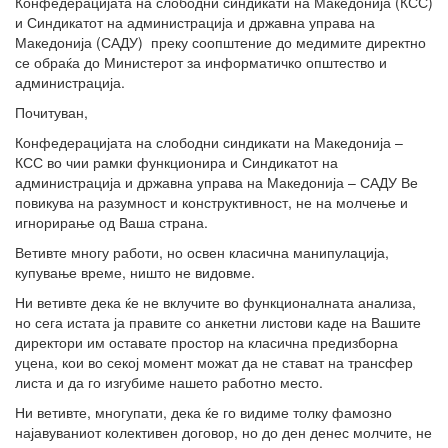
Конфедерацијата на слободни синдикати на Македонија (КСС)
и Синдикатот на администрација и државна управа на
Македонија (САДУ) преку соопштение до медимите директно
се обраќа до Министерот за информатичко општество и
администрација.
Почитуван,
Конфедерацијата на слободни синдикати на Македонија –
КСС во чии рамки функционира и Синдикатот на
администрација и државна управа на Македонија – САДУ Ве
повикува на разумност и конструктивност, не на молчење и
игнорирање од Ваша страна.
Ветивте многу работи, но освен класична манипулација,
купување време, ништо не видовме.
Ни ветивте дека ќе не вклучите во функционалната анализа,
но сега истата ја правите со анкетни листови каде на Вашите
директори им оставате простор на класична предизборна
уцена, кои во секој момент можат да не стават на трансфер
листа и да го изгубиме нашето работно место.
Ни ветивте, многупати, дека ќе го видиме толку фамозно
најавуваниот колективен договор, но до ден денес молчите, не