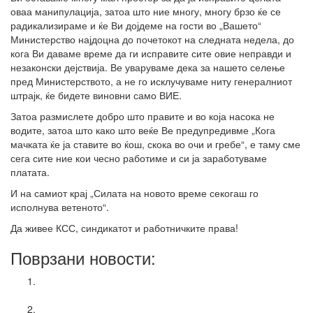
оваа манипулација, затоа што ние многу, многу брзо ќе се
радикализираме и ќе Ви дојдеме на гости во „Вашето“
Министерство најдоцна до почетокот на следната недела, до
кога Ви даваме време да ги исправите сите овие неправди и
незаконски дејствија. Ве уваруваме дека за нашето селење
пред Министерството, а не го исклучуваме ниту генералниот
штрајк, ќе бидете виновни само ВИЕ.
Затоа размислете добро што правите и во која насока не
водите, затоа што како што веќе Ве предупредивме „Кога
мачката ќе ја ставите во ќош, скока во очи и гребе“, е таму сме
сега сите ние кои чесно работиме и си ја заработуваме
платата.
И на самиот крај „Силата на новото време секогаш го
исполнува ветеното“.
Да живее КСС, синдикатот и работничките права!
Поврзани новости:
Националната кампања „365 работнички права за
младите!“
Конференција на тема: Индустриските односи во