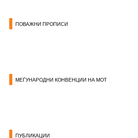
ПОВАЖНИ ПРОПИСИ
ЗАКОНИ ВО РМ
ПРИРАЧНИК ЗА РАБОТНИЧКИ ПРАВА
МЕЃУНАРОДНИ КОНВЕНЦИИ НА МОТ
КОНВЕНЦИИ ВО РМ
ЕКОНОМСКО СОЦИЈАЛЕН СОВЕТ
ПУБЛИКАЦИИ