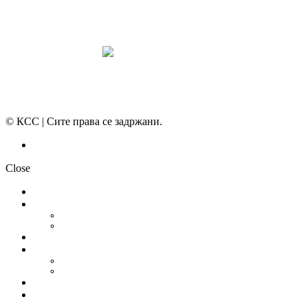
© КСС | Сите права се задржани.
Политика на приватност
Close
НОВОСТИ
ДОКУМЕНТИ
СТАТУТ
ПРОГРАМА
ГРАНСКИ СИНДИКАТИ
МЕЃУНАРОДНА СОРАБОТКА
СОЈУЗ НА САМОСТОЈНИ СИНДИКАТИ НА ХРВАТСКА (SSSH)
УНИЈА НА СЛОБОДНИ СИНДИКАТИ НА ЦРНА ГОРА (USSCG)
ВИДЕА
ГАЛЕРИЈА