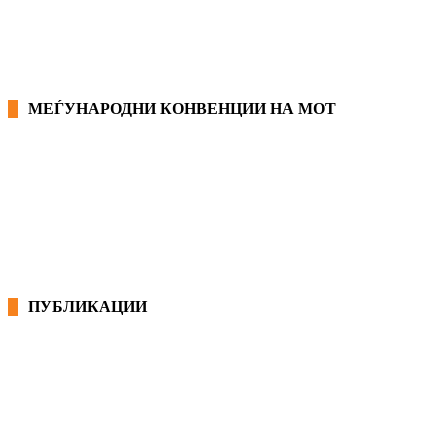
МЕЃУНАРОДНИ КОНВЕНЦИИ НА МОТ
КОНВЕНЦИИ ВО РМ
ЕКОНОМСКО СОЦИЈАЛЕН СОВЕТ
ПУБЛИКАЦИИ
СИНДИКАТ НА 21-ви ВЕК
ПРЕГЛЕД НА МОТ
КОНВЕНЦИИ И ПРЕПОРАКИ ЗА БЗР
МИРНО РЕШАВАЊЕ НА СПОРОВИ