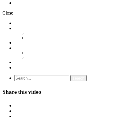
Политика на приватност
Close
НОВОСТИ
ДОКУМЕНТИ
СТАТУТ
ПРОГРАМА
ГРАНСКИ СИНДИКАТИ
МЕЃУНАРОДНА СОРАБОТКА
СОЈУЗ НА САМОСТОЈНИ СИНДИКАТИ НА ХРВАТСКА (SSSH)
УНИЈА НА СЛОБОДНИ СИНДИКАТИ НА ЦРНА ГОРА (USSCG)
ВИДЕА
ГАЛЕРИЈА
Share this video