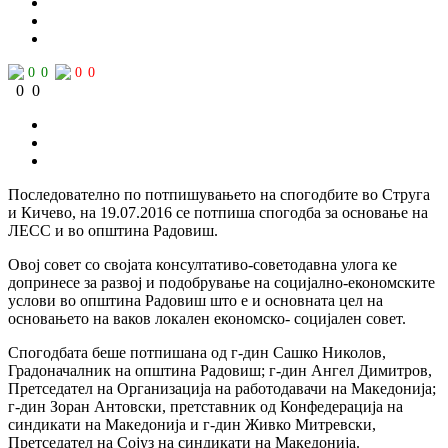
0
0
0
0
0
0
Последователно по потпишувањето на спогодбите во Струга
и Кичево, на 19.07.2016 се потпиша спогодба за основање на
ЛЕСС и во општина Радовиш.
Овој совет со својата консултативо-советодавна улога ке
допринесе за развој и подобрување на социјално-економските
услови во општина Радовиш што е и основната цел на
основањето на ваков локален економско- социјален совет.
Спогодбата беше потпишана од г-дин Сашко Николов,
Градоначалник на општина Радовиш; г-дин Ангел Димитров,
Претседател на Организација на работодавачи на Македонија;
г-дин Зоран Антовски, претставник од Конфедерација на
синдикати на Македонија и г-дин Живко Митревски,
Претседател на Сојуз на синдикати на Македонија.