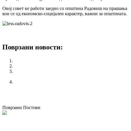
Овој совет ке работи заедно со општина Радовиш на прашања
кои се од економско-социјален карактер, важни за општината.
Поврзани новости:
“Платформа за вработување и социјални работи”
Форум за безбедност и здравје при работа – Братислава
КСС бара функционирање на ЕСС и намалување на
работното време
Протест на КСС во Кичево
претходен
Мисија на делегацијата на ITUC/PERC во посета на
КСС
следен
“Платформа за вработување и социјални работи”
Поврзани Постови
Одржана национална работилница за корпоративно општествено
известување во Македонија