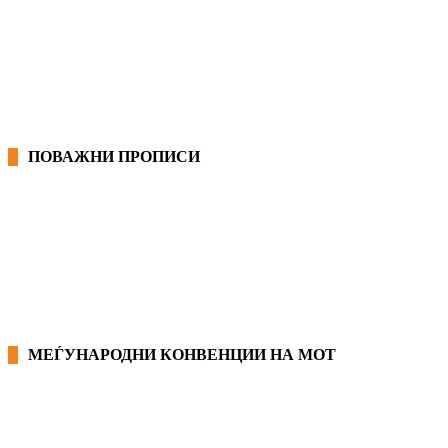
ОПШТИ КОЛЕКТИВНИ ДОГОВОРИ
ГРАНСКИ КОЛЕКТИВНИ ДОГОВОРИ
ПОВАЖНИ ПРОПИСИ
ЗАКОНИ ВО РМ
ПРИРАЧНИК ЗА РАБОТНИЧКИ ПРАВА
МЕЃУНАРОДНИ КОНВЕНЦИИ НА МОТ
КОНВЕНЦИИ ВО РМ
ЕКОНОМСКО СОЦИЈАЛЕН СОВЕТ