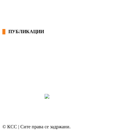
ПУБЛИКАЦИИ
СИНДИКАТ НА 21-ви ВЕК
ПРЕГЛЕД НА МОТ
КОНВЕНЦИИ И ПРЕПОРАКИ ЗА БЗР
МИРНО РЕШАВАЊЕ НА СПОРОВИ
© КСС | Сите права се задржани.