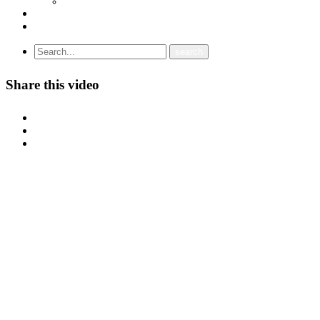
УНИЈА НА СЛОБОДНИ СИНДИКАТИ НА ЦРНА ГОРА (USSCG)
ВИДЕА
ГАЛЕРИЈА
Share this video