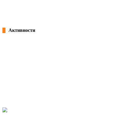
плата врз останатите плати”
25/02/2022
Активности