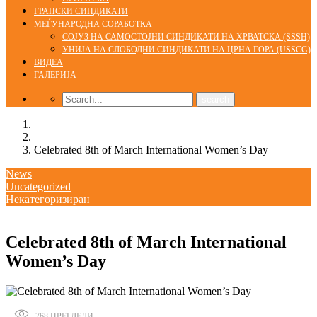
ГРАНСКИ СИНДИКАТИ
МЕЃУНАРОДНА СОРАБОТКА
СОЈУЗ НА САМОСТОЈНИ СИНДИКАТИ НА ХРВАТСКА (SSSH)
УНИЈА НА СЛОБОДНИ СИНДИКАТИ НА ЦРНА ГОРА (USSCG)
ВИДЕА
ГАЛЕРИЈА
Home
News
Celebrated 8th of March International Women’s Day
News
Uncategorized
Некатегоризиран
08/03/2016
admin
Celebrated 8th of March International
Women’s Day
768
ПРЕГЛЕДИ