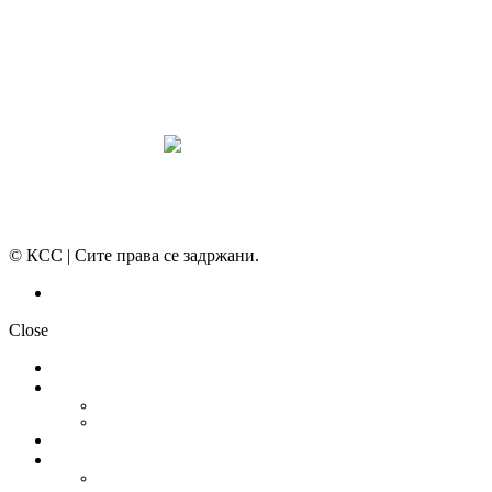
КОНВЕНЦИИ И ПРЕПОРАКИ ЗА БЗР
МИРНО РЕШАВАЊЕ НА СПОРОВИ
© КСС | Сите права се задржани.
Политика на приватност
Close
НОВОСТИ
ДОКУМЕНТИ
СТАТУТ
ПРОГРАМА
ГРАНСКИ СИНДИКАТИ
МЕЃУНАРОДНА СОРАБОТКА
СОЈУЗ НА САМОСТОЈНИ СИНДИКАТИ НА ХРВАТСКА (SSSH)