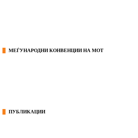
ЗАКОНИ ВО РМ
ПРИРАЧНИК ЗА РАБОТНИЧКИ ПРАВА
МЕЃУНАРОДНИ КОНВЕНЦИИ НА МОТ
КОНВЕНЦИИ ВО РМ
ЕКОНОМСКО СОЦИЈАЛЕН СОВЕТ
ПУБЛИКАЦИИ
СИНДИКАТ НА 21-ви ВЕК
ПРЕГЛЕД НА МОТ