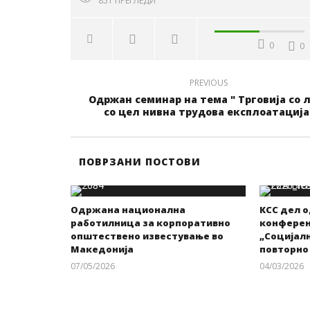
851
ПРЕГЛЕДИ
0
0
PREVIOUS
Одржан семинар на тема " Трговија со 
со цел нивна трудова експлоатација
ПОВРЗАНИ ПОСТОВИ
Одржана национална
КСС дел 
работилница за корпоративно
конференц
општествено известување во
„Социјалн
Македонија
повторно
07/05/2026
04/03/2026
kss