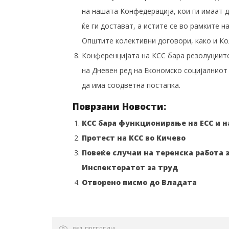
на нашата Конфедерација, кои ги имаат
ќе ги достават, а истите се во рамките 
Општите колективни договори, како и Ко
Конференцијата на КСС бара резолуциите
на Дневен ред на Економско социјалниот 
да има соодветна постапка.
Поврзани Новости:
КСС бара функционирање на ЕСС и 
Протест на КСС во Кичево
Повеќе случаи на теренска работа з
Инспекторатот за труд
Отворено писмо до Владата