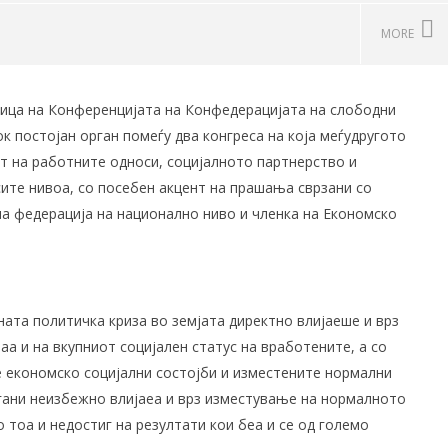
MORE
ница на Конференцијата на Конфедерацијата на слободни
а национална
КСС дел од Годишната
П
ок постојан орган помеѓу два конгреса на која меѓудругото
лница за
конференција на EZA во
п
т на работните односи, социјaлното партнерство и
ативно општествено
Брисел: „Социјална правда во
З
вање во Македонија
Европа која повторно се
ф
сите нивоа, со посебен акцент на прашања сврзани со
вооружува“
н
7
а федерација на национално ниво и членка на Економско
С
28/06/2017
у
п
Р
28
ата политичка криза во земјата директно влијаеше и врз
 и на вкупниот социјален статус на вработените, а со
е економско социјални состојби и изместените нормални
ани неизбежно влијаеа и врз изместување на нормалното
 тоа и недостиг на резултати кои беа и се од голeмо