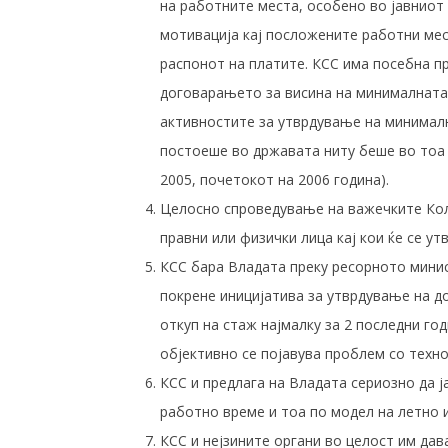
на работните места, особено во јавниот 
мотивација кај посложените работни мес
распонот на платите. КСС има посебна п
договарањето за висина на минималната 
активностите за утврдување на минимал
постоеше во државата ниту беше во тоа 
2005, почетокот на 2006 година).
Целосно спроведување на важечките Кол
правни или физички лица кај кои ќе се у
КСС бара Владата преку ресорното минист
покрене иницијатива за утврдување на 
откуп на стаж најмалку за 2 последни го
објективно се појавува проблем со техн
КСС и предлага на Владата сериозно да 
работно време и тоа по модел на летно 
КСС и нејзините органи во целост им дав