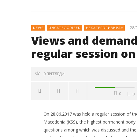
28/
NEWS
UNCATEGORIZED
НЕКАТЕГОРИЗИРАН
Views and demands
regular session on
0
ПРЕГЛЕДИ
0
0
NOW VIEWING
On 28.06.2017 was held a regular session of t
Views and demands of KSS
Одржан
Macedonia (KSS), the highest permanent body 
adopted on а regular session on
работи
questions among which was discussed and the cur
the Conference of KSS
корпор
известу