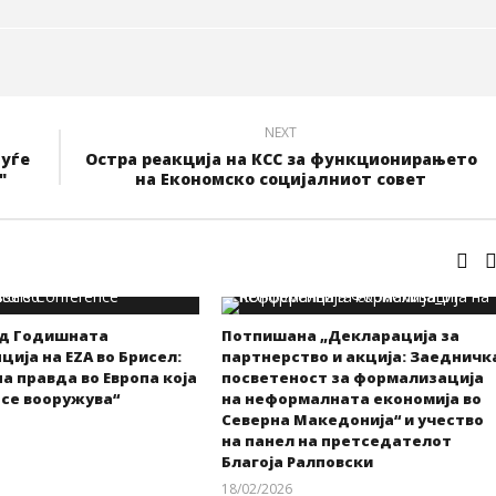
NEXT
луѓе
Остра реакција на КСС за функционирањето
"
на Економско социјалниот совет
од Годишната
Потпишана „Декларација за
ија на EZA во Брисел:
партнерство и акција: Заедничк
а правда во Европа која
посветеност за формализација
 се вооружува“
на неформалната економија во
Северна Македонија“ и учество
на панел на претседателот
kss
Благоја Ралповски
18/02/2026