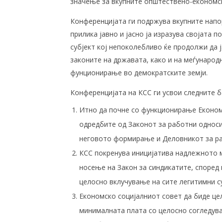
значење за вкупните општествено-економс
Конференцијата ги подржува вкупните напо
прилика јавно и јасно ја изразува својата п
субјект кој непоколебливо ќе продолжи да ј
законите на државата, како и на меѓународ
фунционирање во демократските земји.
Конференцијата на КСС ги усвои следните 
Итно да почне со функционирање Економс
одредбите од Законот за работни односи
неговото формирање и Деловникот за ра
КСС покренува иницијатива надлежното 
носење на Закон за синдикатите, според 
целосно вклучување на сите легитимни су
Економско социјалниот совет да биде це
минималната плата со целосно согледува