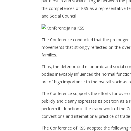
partnership and social dialogue between the part
28/06/2017
28/06/201
the competences of KSS as a representative fe
and Social Council.
The Conference conducted that the prolonged pol
movements that strongly reflected on the overal
families.
Thus, the deteriorated economic and social con
bodies inevitably influenced the normal functioni
are of high importance to the overall socio-e
The Conference supports the efforts for overc
publicly and clearly expresses its position as a r
perform its function in the framework of the Con
conventions and international practice of trade
The Conference of KSS adopted the following 