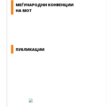
МЕЃУНАРОДНИ КОНВЕНЦИИ
НА МОТ
КОНВЕНЦИИ ВО РМ
ЕКОНОМСКО СОЦИЈАЛЕН СОВЕТ
ПУБЛИКАЦИИ
СИНДИКАТ НА 21-ви ВЕК
ПРЕГЛЕД НА МОТ
КОНВЕНЦИИ И ПРЕПОРАКИ ЗА БЗР
МИРНО РЕШАВАЊЕ НА СПОРОВИ