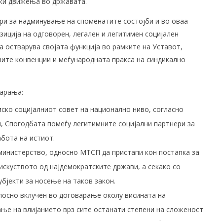
ки движења во државата.
ри за надминување на споменатите состојби и во оваа
озиција на одговорен, легален и легитимен социјален
а остварува својата функција во рамките на Уставот,
ните конвенции и меѓународната пракса на синдикално
барања:
ко социјалниот совет на национално ниво, согласно
, Спогодбата помеѓу легитимните социјални партнери за
бота на истиот.
министерство, односно МТСП да пристапи кон постапка за
искуството од најдемократските држави, а секако со
бјекти за носење на таков закон.
лосно вклучен во договарање околу висината на
ње на влијанието врз сите останати степени на сложеност