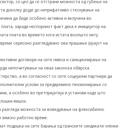
сектор, со цел да се отстрани можноста од губење на
та доколку дојде до неприфатливо стеснување на
ричина да биде особено активна и вклучена во
плата, заради неспорниот факт дека е иницијатор на
ната плата во времето кога истата воопшто ниту
време сериозно разгледувано ова прашање (крајот на
ективни договори на сите нивоа и санкционирање на
тврди непочитување на оваа законска обврска.
ерство, а во согласност со сите социјални партнери да
дополнителни услови за предвремено пензионирање со
дини, а особено во претпријатија и установи каде што
олошки вишок.
ја разгледа можноста за воведување на флексибилно
и зимско работно време.
аат подршка на сите барања од гранските синдикати членки