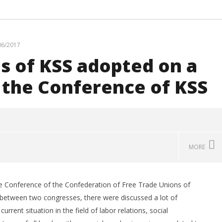
kss
06/2017
 of KSS adopted on а
 the Conference of KSS
MORE
he Conference of the Confederation of Free Trade Unions of
а национална
КСС дел од Годишната
П
between two congresses, there were discussed a lot of
лница за
конференција на EZA во
п
rent situation in the field of labor relations, social
ативно општествено
Брисел: „Социјална правда во
З
вање во Македонија
Европа која повторно се
ф