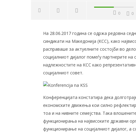
0
0
NOW VIEWING
На 28.06.2017 година се одржа редовна сед
Барања и ставови на КСС
Одржан
синдикати на Македонија (КСС), како највис
усвоени на Конференција на
работи
расправаше за актуелните состојби во дело
КСС
корпор
известу
социјалниот дијалог помеѓу партнерите на 
28/06/2017
28/06/201
надлежностите на КСС како репрезентативн
социјалниот совет.
Конференцијaта констатира дека долготрајн
економските движења кои силно рефлектираа
тоа и на нивните семејства. Така влошенит
функционирања на највисоките државни орг
функционирање на социјалниот дијалог, а со