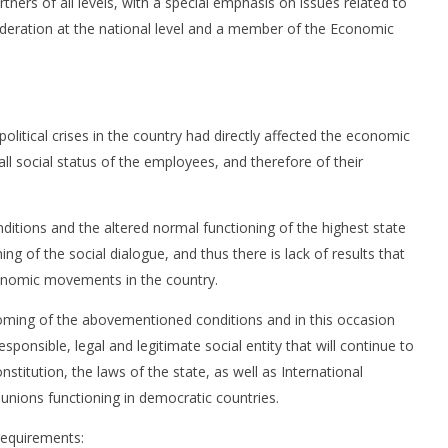
ners of all levels, with a special emphasis on issues related to
вооружува“
н
7
deration at the national level and a member of the Economic
С
28/06/2017
у
п
Р
28
itical crises in the country had directly affected the economic
l social status of the employees, and therefore of their
ditions and the altered normal functioning of the highest state
ng of the social dialogue, and thus there is lack of results that
conomic movements in the country.
oming of the abovementioned conditions and in this occasion
esponsible, legal and legitimate social entity that will continue to
stitution, the laws of the state, as well as International
 unions functioning in democratic countries.
requirements: