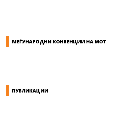
ЗАКОНИ ВО РМ
ПРИРАЧНИК ЗА РАБОТНИЧКИ ПРАВА
МЕЃУНАРОДНИ КОНВЕНЦИИ НА МОТ
КОНВЕНЦИИ ВО РМ
ЕКОНОМСКО СОЦИЈАЛЕН СОВЕТ
ПУБЛИКАЦИИ
СИНДИКАТ НА 21-ви ВЕК
ПРЕГЛЕД НА МОТ
КОНВЕНЦИИ И ПРЕПОРАКИ ЗА БЗР
МИРНО РЕШАВАЊЕ НА СПОРОВИ