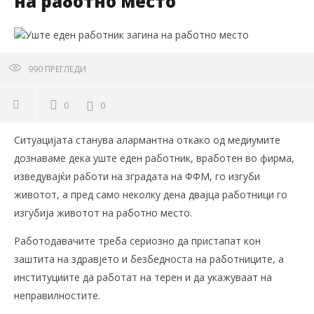
на работно место
990
ПРЕГЛЕДИ
0
0
Ситуацијата станува алармантна oткако од медиумите
дознаваме дека уште еден работник, вработен во фирма,
изведувајќи работи на зградата на ФФМ, го изгуби
животот, а пред само неколку дена двајца работници го
изгубија животот на работно место.
Работодавачите треба сериозно да пристапaт кон
заштита на здравјето и безбедноста на работниците, а
институциите да работат на терен и да укажуваат на
неправилностите.