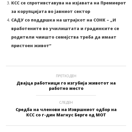
КСС се спротивставува на изјавата на Премиерот
за корупцијата во јавниот сектор
САДУ со поддршка на штрајкот на СОНК – „И
вработените во училиштата и градинките се
родители чиишто семејства треба да имаат
пристоен живот“
ПРЕТХОДЕН
Двајца работници го изгубија животот на
работно место
СЛЕДЕН
Средба на членови на Извршниот одбор на
КСС со г-дин Магнус Берге од МОТ