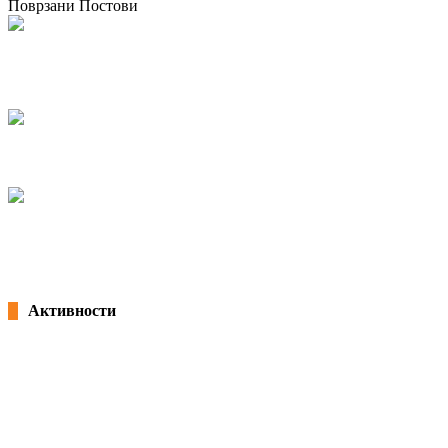
Поврзани Постови
Соработка на КСС со хрватските и црногорските синдикати за заштита
на правата на сезонските и мигрантските работници
07/07/2021
PROTEST OF KSS – 15.04.2021
15/04/2021
A Global trend analysis on the role of trade unions in times of COVID-19
02/02/2021
Активности