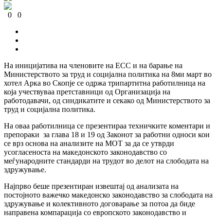
0
0
0
0
На иницијатива на членовите на ЕСС и на барање на
Министерството за труд и социјална политика на 8ми март во
хотел Арка во Скопје се одржа трипартитна работилница на
која учествуваа претставници од Организација на
работодавачи, од синдикатите и секако од Министерството за
труд и социјална политика.
На оваа работилница се презентираа техничките коментари и
препораки за глава 18 и 19 од Законот за работни односи кои
се врз основа на анализите на МОТ за да се утврди
усогласеноста на македонското законодавство со
меѓународните стандарди на трудот во делот на слободата на
здружување.
Најпрво беше презентиран извештај од анализата на
постојното важечко македонско законодавство за слободата на
здружување и колективното договарање за потоа да биде
направена компарација со европското законодавство и