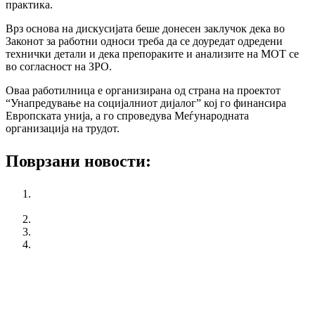
практика.
Врз основа на дискусијата беше донесен заклучок дека во
Законот за работни односи треба да се доуредат одредени
технички детали и дека препораките и анализите на МОТ се
во согласност на ЗРО.
Оваа работилница е организирана од страна на проектот
“Унапредување на социјалниот дијалог” кој го финансира
Европската унија, а го спроведува Меѓународната
организација на трудот.
Поврзани новости:
Study visit of KSS from participants from Serbia, Montenegro
and Slovenia
KSS published the Manifesto on measures and requests
National Campaign “365 Labor Rights for Youth”
ILO/EC Conference entitled: Industrial relations in Europe:
Fostering equality at work and cross-country convergence
претходен
Campaign of women section of KSS - equal pay for
equal work
следен
Occupational Health and Safety Forum - Bratislava