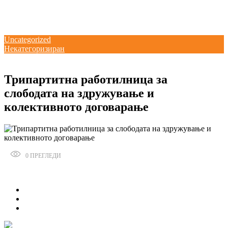
посветеност за формализација на неформалната економија во Северна
Македонија“ и учество на панел на претседателот Благоја Ралповски
18/02/2026
kss
Uncategorized
Некатегоризиран
08/03/2017
Трипартитна работилница за
слободата на здружување и
колективното договарање
0
ПРЕГЛЕДИ
Сподели
0
0