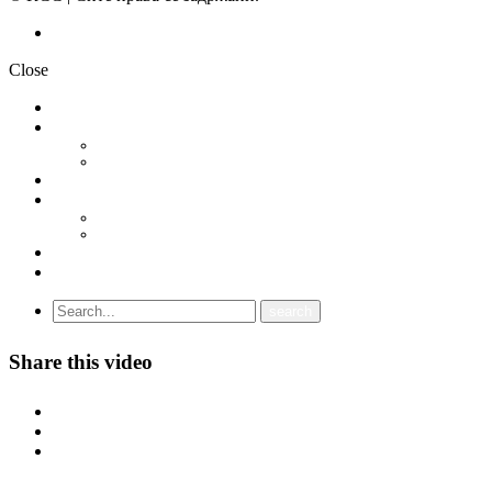
Политика на приватност
Close
НОВОСТИ
ДОКУМЕНТИ
СТАТУТ
ПРОГРАМА
ГРАНСКИ СИНДИКАТИ
МЕЃУНАРОДНА СОРАБОТКА
СОЈУЗ НА САМОСТОЈНИ СИНДИКАТИ НА ХРВАТСКА (SSSH)
УНИЈА НА СЛОБОДНИ СИНДИКАТИ НА ЦРНА ГОРА (USSCG)
ВИДЕА
ГАЛЕРИЈА
Share this video