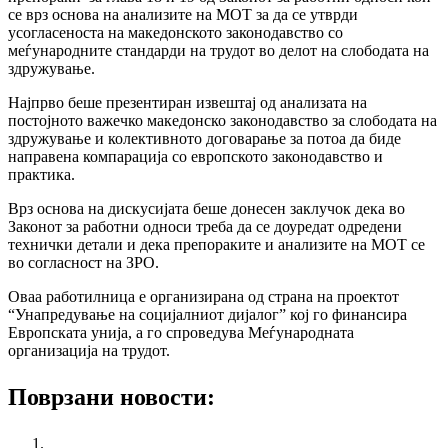
се врз основа на анализите на МОТ за да се утврди
усогласеноста на македонското законодавство со
меѓународните стандарди на трудот во делот на слободата на
здружување.
Најпрво беше презентиран извештај од анализата на
постојното важечко македонско законодавство за слободата на
здружување и колективното договарање за потоа да биде
направена компарација со европското законодавство и
практика.
Врз основа на дискусијата беше донесен заклучок дека во
Законот за работни односи треба да се доуредат одредени
технички детали и дека препораките и анализите на МОТ се
во согласност на ЗРО.
Оваа работилница е организирана од страна на проектот
“Унапредување на социјалниот дијалог” кој го финансира
Европската унија, а го спроведува Меѓународната
организација на трудот.
Поврзани новости:
Форум за безбедност и здравје при работа – Братислава