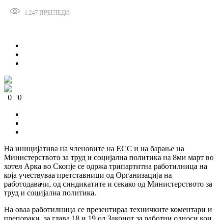
1.247
ПРЕГЛЕДИ
Сподели
0
0
0
0
0
0
На иницијатива на членовите на ЕСС и на барање на
Министерството за труд и социјална политика на 8ми март во
хотел Арка во Скопје се одржа трипартитна работилница на
која учествуваа претставници од Организација на
работодавачи, од синдикатите и секако од Министерството за
труд и социјална политика.
На оваа работилница се презентираа техничките коментари и
препораки за глава 18 и 19 од Законот за работни односи кои