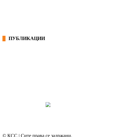
ЕКОНОМСКО СОЦИЈАЛЕН СОВЕТ
ПУБЛИКАЦИИ
СИНДИКАТ НА 21-ви ВЕК
ПРЕГЛЕД НА МОТ
КОНВЕНЦИИ И ПРЕПОРАКИ ЗА БЗР
МИРНО РЕШАВАЊЕ НА СПОРОВИ
© КСС | Сите права се задржани.