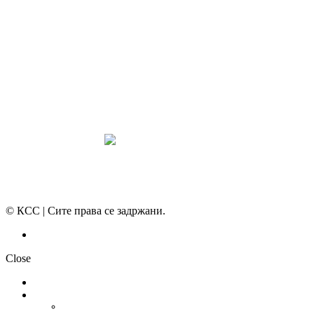
СИНДИКАТ НА 21-ви ВЕК
ПРЕГЛЕД НА МОТ
КОНВЕНЦИИ И ПРЕПОРАКИ ЗА БЗР
МИРНО РЕШАВАЊЕ НА СПОРОВИ
© КСС | Сите права се задржани.
Политика на приватност
Close
НОВОСТИ
ДОКУМЕНТИ
СТАТУТ