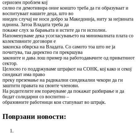
сериозен проблем кој
силно ги демотивира оние коишто треба да ги образуваат и
воспитуваат нашите деца, што во
ниеден случај не носи добро за Македонија, ниту за нејзината
иднина. Затоа Владата треба да
покаже слух за барањата и истите да ги исполни.
Напоменуваме дека усогласувањето на минималната плата со
колективните договори е
законска обврска на Владата. Со самото тоа што не ја
почитува, таа директно ги прекршува
законите и дава лош пример на работодавачите од приватниот
сектор.
Целосно го поддржуваме штрајкот на СОНК, кој како и секој
синдикат има право
преку преземање на радикални синдикални чекори да ги
заштити правата на своите членови.
На родителите им порачуваме да покажат разбирање и да
бидат солидарни со воспитно –
образовните работници кои стапуваат во штрајк.
Поврзани новости:
Националната кампања „365 работнички права за
младите!“