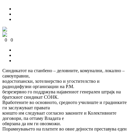
0
0
0
0
0
0
Синдикатот на станбено – деловните, комунални, локално –
самоуправни,
водостопански, хотелиерство и угостителство и
радиодифузни организации на Р.М.
безрезервно го поддржува најавениот генерален штрајк на
братскиот синдикат СОНК.
Вработените во основното, средното училиште и градинките
ги заслужуваат правата
коишто им следуваат согласно законите и Колективните
договори, па оттаму Владата е
обврзана да им ги овозможи.
Порамнувањето на платите во овие дејности преставува еден