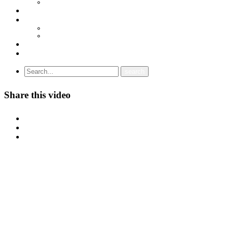
ПРОГРАМА
ГРАНСКИ СИНДИКАТИ
МЕЃУНАРОДНА СОРАБОТКА
СОЈУЗ НА САМОСТОЈНИ СИНДИКАТИ НА ХРВАТСКА (SSSH)
УНИЈА НА СЛОБОДНИ СИНДИКАТИ НА ЦРНА ГОРА (USSCG)
ВИДЕА
ГАЛЕРИЈА
Share this video