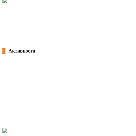
Потпишана „Декларација за партнерство и акција: Заедничка
посветеност за формализација на неформалната економија во Северна
Македонија“ и учество на панел на претседателот Благоја Ралповски
18/02/2026
kss
Активности