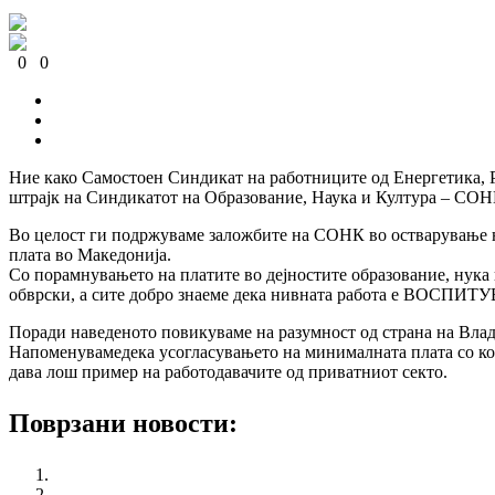
0
0
0
0
0
0
Ние како Самостоен Синдикат на работниците од Енергетика, 
штрајк на Синдикатот на Образование, Наука и Култура – СОН
Во целост ги подржуваме заложбите на СОНК во остварување на
плата во Македонија.
Со порамнувањето на платите во дејностите образование, нука
обврски, а сите добро знаеме дека нивната работа е ВО
Поради наведеното повикуваме на разумност од страна на Вла
Напоменувамедека усогласувањето на минималната плата со коле
дава лош пример на работодавачите од приватниот секто.
Поврзани новости:
Националната кампања „365 работнички права за младите
Конференција на тема: Индустриските односи во Европа: 