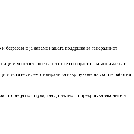
и безрезевно ја даваме нашата поддршка за генералниот
тници и усогласување на платите со порастот на минималната
ици и истите се демотивирани за извршување на своите работни
а што не ја почитува, таа директно ги прекршува законите и
ајразлични земји