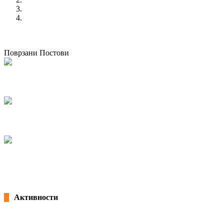
КСС порачува да се почитуваат мерките и препораките за
Изгубена е контролата за извршување на инспекциски на
претходен
Пензионерскиот синдикат го поддржува штрајкот 
следен
“КСС со подршка за генералниот штрајк на СОНК и пови
Поврзани Постови
Одржана национална работилница за корпоративно општествено известу
07/05/2026
kss
КСС дел од Годишната конференција на EZA во Брисел: „Социјална правд
04/03/2026
kss
Потпишана „Декларација за партнерство и акција: Заедничка посветеност
18/02/2026
kss
Активности