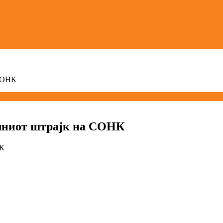
 СОНК
лниот штрајк на СОНК