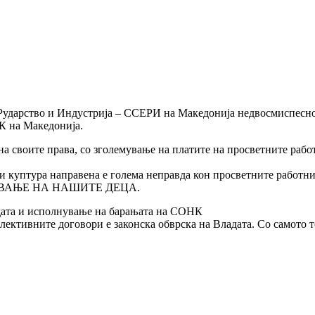
Рударство и Индустрија – ССЕРИ на Македонија недвосмиспесно 
К на Македонија.
 своите права, со зголемување на платите на просветните рабо
 и куптура направена е голема неправда кон просветните работн
СПИТУВАЊЕ НА НАШИТЕ ДЕЦА.
дата и исполнување на барањата на СОНК
ктивните договори е законска обврска на Владата. Со самото то
!“
Поттикнување на еднаквоста при работа и конвергенцијата во н